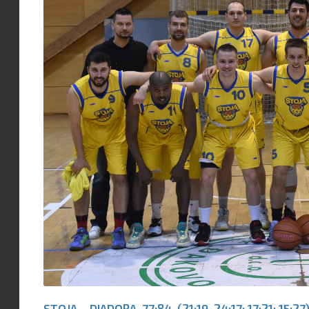
STOJA – DIADORA 77:84 (21:19, 24:17; 17:21; 15:27