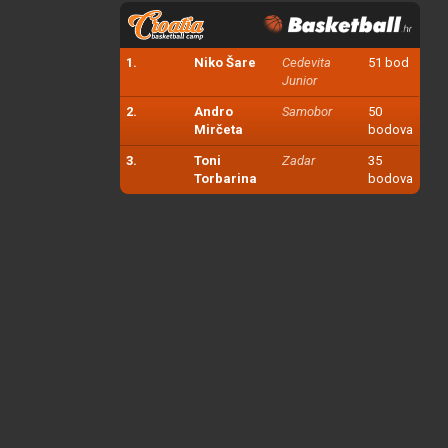
1.
Niko Šare
Cedevita
51 bod
Junior
2.
Andro
Samobor
50
Mirčeta
bodova
3.
Toni
Zadar
35
Torbarina
bodova