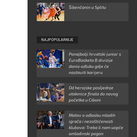
Šibenčanin u Splitu
NAJPOPULARNIJE
Ponajbolji hrvatski junior s
EuroBasketa B divizije
donio odluku gdje će
nastaviti karijeru
Od herojske posljednje
utakmice finala do novog
početka u Ciboni
Matov o odlasku mladih
igrača i nezaštićenosti
klubova: Treba li nam uopće
omladinski pogon