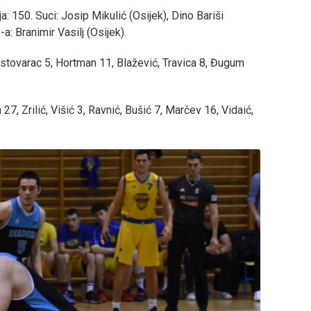
 150. Suci: Josip Mikulić (Osijek), Dino Bariši
: Branimir Vasilj (Osijek).
ustovarac 5, Hortman 11, Blažević, Travica 8, Đugum
7, Zrilić, Višić 3, Ravnić, Bušić 7, Marčev 16, Vidaić,