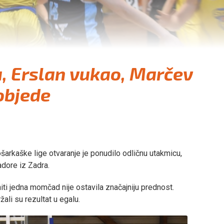
u, Erslan vukao, Marčev
objede
šarkaške lige otvaranje je ponudilo odličnu utakmicu,
adore iz Zadra.
 niti jedna momčad nije ostavila značajniju prednost.
ali su rezultat u egalu.