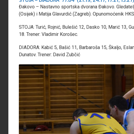
Đakovo – Nastavno sportska dvorana Đakovo. Gledatelja:
(Osijek) i Matija Glavurdić (Zagreb). Opunomoćenik HKS-a
STOJA: Turić, Rojnić, Bulešić 12, Dasko 10, Marić 13, G
18. Trener: Vladimir Korošec.
DIADORA: Kabić 5, Bašić 11, Barbaroša 15, Škaljo, Eslan 2
Dunatov. Trener: David Zubčić