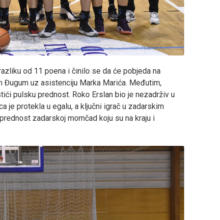
razliku od 11 poena i činilo se da će pobjeda na
arin Đugum uz asistenciju Marka Marića. Međutim,
stići pulsku prednost. Roko Erslan bio je nezadrživ u
 je protekla u egalu, a ključni igrač u zadarskim
o prednost zadarskoj momčad koju su na kraju i