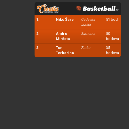
1.
Niko Šare
Cedevita
51 bod
Junior
2.
Andro
Samobor
50
Mirčeta
bodova
3.
Toni
Zadar
35
Torbarina
bodova