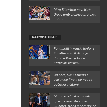
Miro Bilan ima novi klub!
Dio je ambicioznog projekta
u Rimu
NAJPOPULARNIJE
Ponajbolji hrvatski junior s
EuroBasketa B divizije
donio odluku gdje će
nastaviti karijeru
Od herojske posljednje
utakmice finala do novog
početka u Ciboni
Matov o odlasku mladih
igrača i nezaštićenosti
klubova: Treba li nam uopće