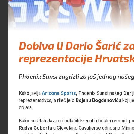
Dobiva li Dario Šarić z
reprezentacije Hrvats
Phoenix Sunsi zagrizli za još jednog naše
Kako javlja
Arizona Sports
,
Phoenix Sunsi našeg
Darij
reprezentativca, a riječ je o
Bojanu Bogdanoviću
koji j
dolara.
Kako su Utah Jazzeri odlučili krenuti i totalni remont, p
Rudya Goberta
u Cleveland Cavalierse odnosno Minnes