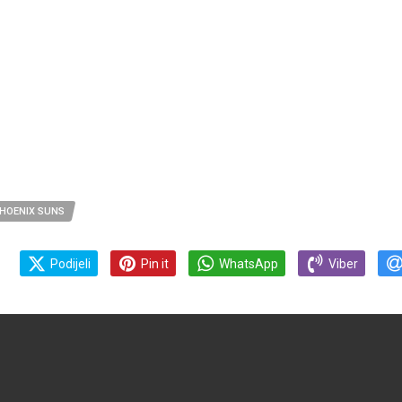
HOENIX SUNS
Podijeli
Pin it
WhatsApp
Viber