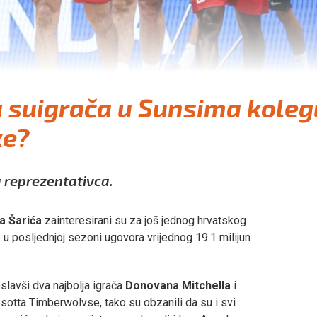
a suigrača u Sunsima koleg
ke?
g reprezentativca.
a Šarića
zainteresirani su za još jednog hrvatskog
e u posljednjoj sezoni ugovora vrijednog 19.1 milijun
oslavši dva najbolja igrača
Donovana Mitchella
i
otta Timberwolvse, tako su obzanili da su i svi