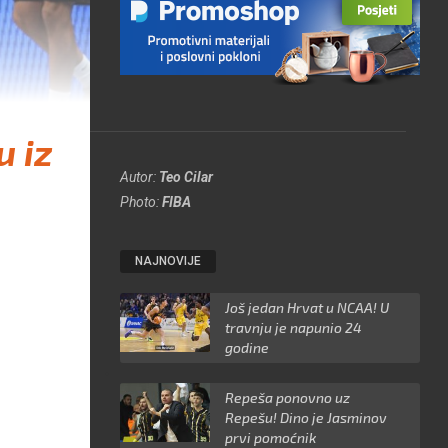
u iz
Autor:
Teo Cilar
Photo:
FIBA
NAJNOVIJE
Još jedan Hrvat u NCAA! U
travnju je napunio 24
godine
Repeša ponovno uz
Repešu! Dino je Jasminov
prvi pomoćnik