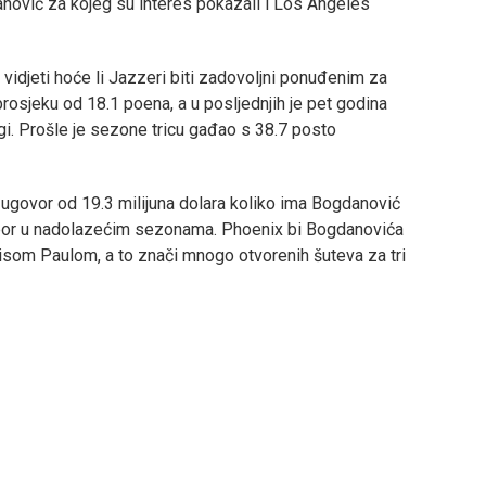
danović za kojeg su interes pokazali i Los Angeles
 vidjeti hoće li Jazzeri biti zadovoljni ponuđenim za
prosjeku od 18.1 poena, a u posljednjih je pet godina
gi. Prošle je sezone tricu gađao s 38.7 posto
li ugovor od 19.3 milijuna dolara koliko ima Bogdanović
t izbor u nadolazećim sezonama. Phoenix bi Bogdanovića
som Paulom, a to znači mnogo otvorenih šuteva za tri