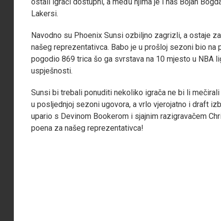
ostali igrači dostupni, a među njima je i naš Bojan Bog
Lakersi.
Navodno su Phoenix Sunsi ozbiljno zagrizli, a ostaje za
našeg reprezentativca. Babo je u prošloj sezoni bio na 
pogodio 869 trica šo ga svrstava na 10 mjesto u NBA li
uspješnosti.
Sunsi bi trebali ponuditi nekoliko igrača ne bi li mečira
u posljednjoj sezoni ugovora, a vrlo vjerojatno i draf
upario s Devinom Bookerom i sjajnim razigravačem Chri
poena za našeg reprezentativca!