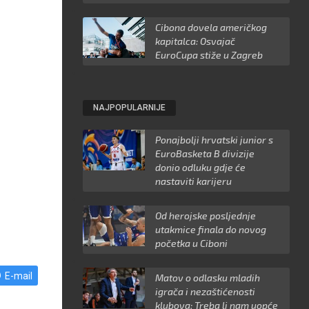
Cibona dovela američkog
kapitalca: Osvajač
EuroCupa stiže u Zagreb
NAJPOPULARNIJE
Ponajbolji hrvatski junior s
EuroBasketa B divizije
donio odluku gdje će
nastaviti karijeru
Od herojske posljednje
utakmice finala do novog
početka u Ciboni
E-mail
Matov o odlasku mladih
igrača i nezaštićenosti
klubova: Treba li nam uopće