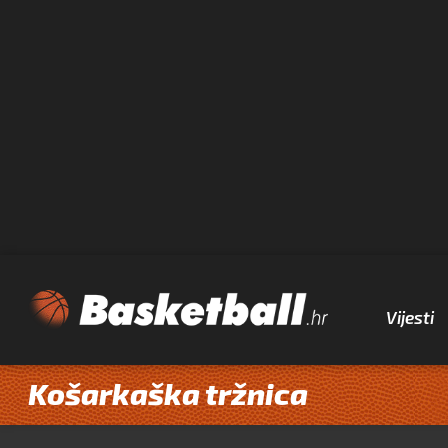
Vijesti
Košarkaška tržnica