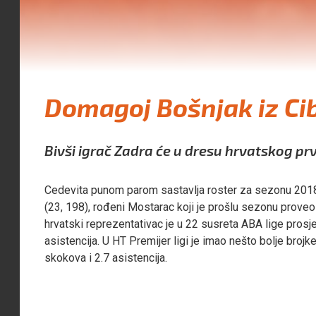
Domagoj Bošnjak iz Ci
Bivši igrač Zadra će u dresu hrvatskog prv
Cedevita punom parom sastavlja roster za sezonu 2018/
(23, 198), rođeni Mostarac koji je prošlu sezonu prov
hrvatski reprezentativac je u 22 susreta ABA lige prosj
asistencija. U HT Premijer ligi je imao nešto bolje broj
skokova i 2.7 asistencija.