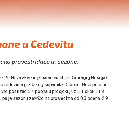
bone u Cedevitu
aka provesti iduće tri sezone.
19. Nova akvizicija narančastih je
Domagoj Bošnjak
eo u redovima gradskog suparnika, Cibone. Novopečeni
ečno postizao 5.4 poena u prosjeku, uz 2.1 skok i 1.8
ke, pa je sezonu završio na prosjecima od 8.3 poena, 2.9