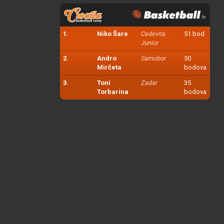
1.
Niko Šare
Cedevita
51 bod
Junior
2.
Andro
Samobor
50
Mirčeta
bodova
3.
Toni
Zadar
35
Torbarina
bodova