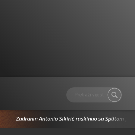
Zadranin Antonio Sikirić raskinuo sa Splitom pa potpis