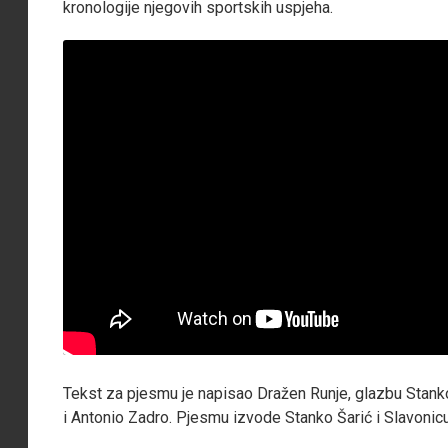
kronologije njegovih sportskih uspjeha.
Tekst za pjesmu je napisao Dražen Runje, glazbu Stanko
i Antonio Zadro. Pjesmu izvode Stanko Šarić i Slavonic