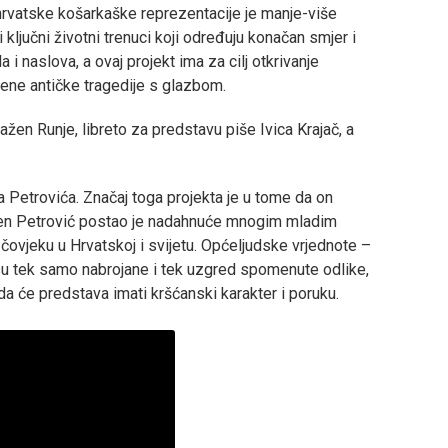
hrvatske košarkaške reprezentacije je manje-više
ni ključni životni trenuci koji određuju konačan smjer i
 i naslova, a ovaj projekt ima za cilj otkrivanje
ene antičke tragedije s glazbom.
en Runje, libreto za predstavu piše Ivica Krajač, a
 Petrovića. Značaj toga projekta je u tome da on
žen Petrović postao je nadahnuće mnogim mladim
ovjeku u Hrvatskoj i svijetu. Općeljudske vrjednote –
isu tek samo nabrojane i tek uzgred spomenute odlike,
da će predstava imati kršćanski karakter i poruku.