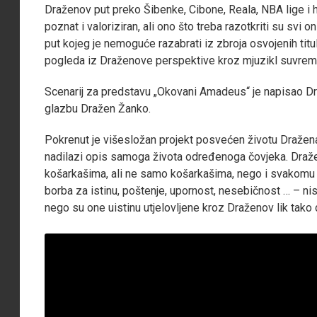
Draženov put preko Šibenke, Cibone, Reala, NBA lige i 
poznat i valoriziran, ali ono što treba razotkriti su svi o
put kojeg je nemoguće razabrati iz zbroja osvojenih titula
pogleda iz Draženove perspektive kroz mjuzikl suvrem
Scenarij za predstavu „Okovani Amadeus“ je napisao Draž
glazbu Dražen Žanko.
Pokrenut je višesložan projekt posvećen životu Dražena
nadilazi opis samoga života određenoga čovjeka. Dra
košarkašima, ali ne samo košarkašima, nego i svakomu č
borba za istinu, poštenje, upornost, nesebičnost … – n
nego su one uistinu utjelovljene kroz Draženov lik tako 