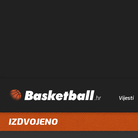
Vijesti
IZDVOJENO