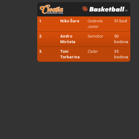
1.
Niko Šare
Cedevita
51 bod
Junior
2.
Andro
Samobor
50
Mirčeta
bodova
3.
Toni
Zadar
35
Torbarina
bodova