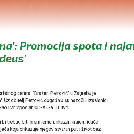
na': Promocija spota i naj
deus'
jalnog centra "Dražen Petrović" u Zagrebu je
. Uz obitelj Petrović događaju su nazočili izaslanici
 kao i veleposlanici SAD-a i Litve.
bi trebao biti premijerno prikazan krajem iduće
jeća koja prikazuje njegov stvaran put i život bez