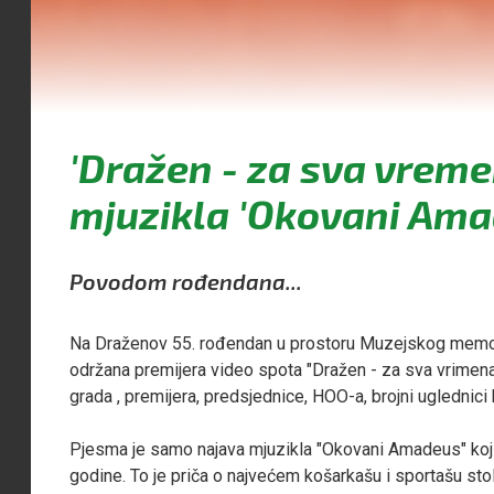
'Dražen - za sva vreme
mjuzikla 'Okovani Ama
Povodom rođendana...
Na Draženov 55. rođendan u prostoru Muzejskog memori
održana premijera video spota "Dražen - za sva vrimena"
grada , premijera, predsjednice, HOO-a, brojni uglednici
Pjesma je samo najava mjuzikla "Okovani Amadeus" koji 
godine. To je priča o najvećem košarkašu i sportašu stol