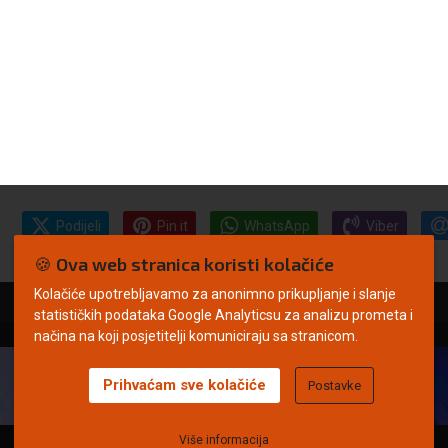
Podijeli
Pin it
WhatsApp
Viber
🍪 Ova web stranica koristi kolačiće
Kolačiće upotrebljavamo za anonimno prikupljanje i slanje
statističkih podataka Google Analyticsu za analizu prometa i
načina na koji posjetitelji komuniciraju sa stranicom.
Prihvaćam sve kolačiće
Postavke
Više informacija