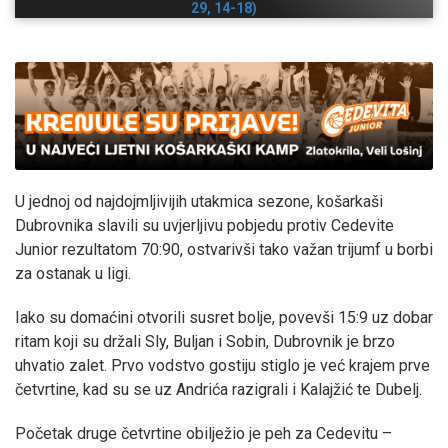
29, 14-18)
U jednoj od najdojmljivijih utakmica sezone, košarkaši
Dubrovnika slavili su uvjerljivu pobjedu protiv Cedevite
Junior rezultatom 70:90, ostvarivši tako važan trijumf u borbi
za ostanak u ligi.
Iako su domaćini otvorili susret bolje, povevši 15:9 uz dobar
ritam koji su držali Sly, Buljan i Sobin, Dubrovnik je brzo
uhvatio zalet. Prvo vodstvo gostiju stiglo je već krajem prve
četvrtine, kad su se uz Andrića razigrali i Kalajžić te Dubelj.
Početak druge četvrtine obilježio je peh za Cedevitu –