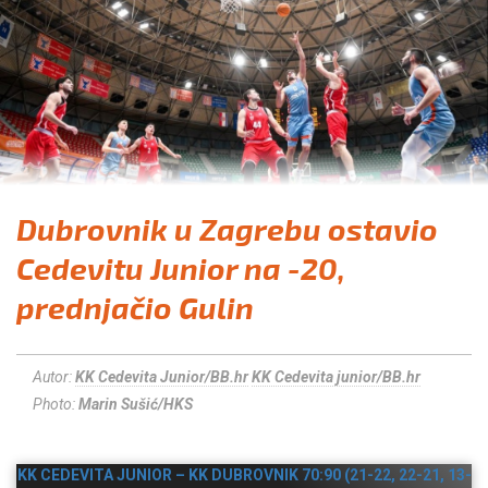
Dubrovnik u Zagrebu ostavio
Cedevitu Junior na -20,
prednjačio Gulin
Autor:
KK Cedevita Junior/BB.hr
KK Cedevita junior/BB.hr
Photo:
Marin Sušić/HKS
KK CEDEVITA JUNIOR – KK DUBROVNIK 70:90 (21-22, 22-21, 13-