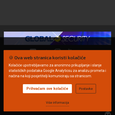
🍪 Ova web stranica koristi kolačiće
Kolačiće upotrebljavamo za anonimno prikupljanje i slanje
© Copyright 2026. | ARILEO
statističkih podataka Google Analyticsu za analizu prometa i
načina na koji posjetitelji komuniciraju sa stranicom.
Prihvaćam sve kolačiće
Postavke
Uvjeti korištenja
Politika privatnosti
Impressum
Oglašavanje
Kontakt
Više informacija