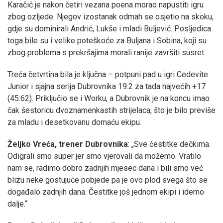
Karačić je nakon četiri vezana poena morao napustiti igru
zbog ozljede. Njegov izostanak odmah se osjetio na skoku,
gdje su dominirali Andrić, Lukše i mladi Buljević. Posljedica
toga bile su i velike poteškoće za Buljana i Sobina, koji su
zbog problema s prekršajima morali ranije završiti susret.
Treća četvrtina bila je ključna – potpuni pad u igri Cedevite
Junior i sjajna serija Dubrovnika 19:2 za tada najvećih +17
(45:62). Priključio se i Worku, a Dubrovnik je na koncu imao
čak šestoricu dvoznamenkastih strijelaca, što je bilo previše
za mladu i desetkovanu domaću ekipu.
Željko Vreća, trener Dubrovnika
: „Sve čestitke dečkima.
Odigrali smo super jer smo vjerovali da možemo. Vratilo
nam se, radimo dobro zadnjih mjesec dana i bili smo već
blizu neke gostujuće pobjede pa je ovo plod svega što se
događalo zadnjih dana. Čestitke još jednom ekipi i idemo
dalje.“