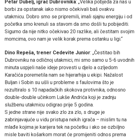
Petar Dubelj, igrač Dubrovnika
: „Velika pobjeda za nas u
borbi za opstanak iako nismo očekivali baš ovakvu
utakmicu. Dobro smo se pripremili, imali sjajnu energiju i od
početka smo krenuli sa stavom da smo došli tu pobijediti.
Sigurno da nije nitko očekivao 20 razlike, ali čestitam svojim
momcima, ovo nam je velik korak prema ostanku u ligi.“
Dino Repeša, trener Cedevite Junior
: „Čestitao bih
Dubrovniku na odličnoj utakmici, mi smo samo u 5-6 uvodnih
minuta uspjeli naše ideje provesti u djelo a ozljedom
Karačića poremetila nam se hijerarhija u ekipi. Nažalost
Buljan i Sobin su ušli u probleme s faulovima što je
rezultiralo s 10 napadačkih skokova protivnika, odnosno
double-double učinkom Lukše Andrića koji je zadnju
službenu utakmicu odigrao prije 5 godina.
S jedne strane nije svako zlo za zlo, s druge je
zabrinjavajuće u vidu pristupa nekih igrača – mislim tu na
mlađe kojima je karijera tek na početku i ako se ozbiljno
misle baviti košarkom morat će promijeniti odnos prema