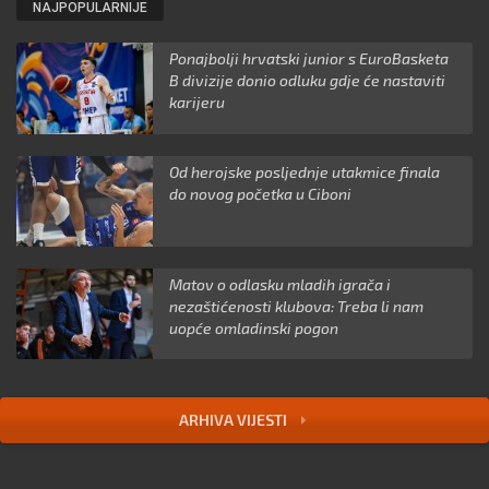
NAJPOPULARNIJE
Ponajbolji hrvatski junior s EuroBasketa
B divizije donio odluku gdje će nastaviti
karijeru
Od herojske posljednje utakmice finala
do novog početka u Ciboni
Matov o odlasku mladih igrača i
nezaštićenosti klubova: Treba li nam
uopće omladinski pogon
ARHIVA VIJESTI