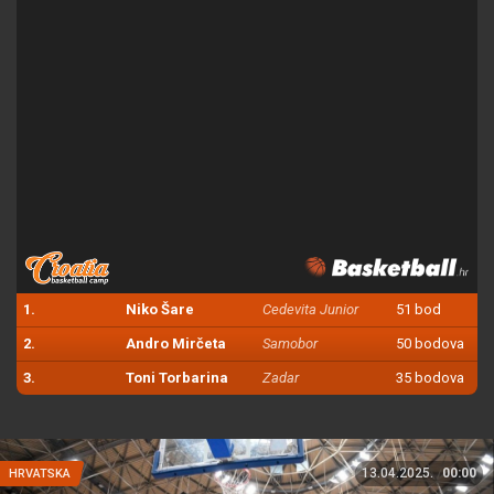
1.
Niko Šare
Cedevita Junior
51 bod
2.
Andro Mirčeta
Samobor
50 bodova
3.
Toni Torbarina
Zadar
35 bodova
13.04.2025.
00:00
HRVATSKA