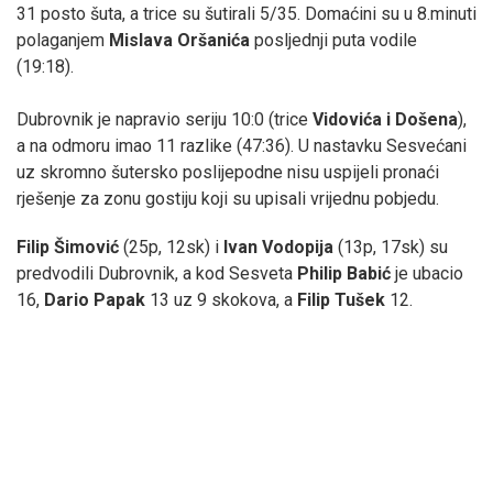
31 posto šuta, a trice su šutirali 5/35. Domaćini su u 8.minuti
polaganjem
Mislava Oršanića
posljednji puta vodile
(19:18).
Dubrovnik je napravio seriju 10:0 (trice
Vidovića i Došena
),
a na odmoru imao 11 razlike (47:36). U nastavku Sesvećani
uz skromno šutersko poslijepodne nisu uspijeli pronaći
rješenje za zonu gostiju koji su upisali vrijednu pobjedu.
Filip Šimović
(25p, 12sk) i
Ivan Vodopija
(13p, 17sk) su
predvodili Dubrovnik, a kod Sesveta
Philip Babić
je ubacio
16,
Dario Papak
13 uz 9 skokova, a
Filip Tušek
12.