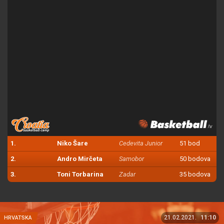
1.
Niko Šare
Cedevita Junior
51 bod
2.
Andro Mirčeta
Samobor
50 bodova
3.
Toni Torbarina
Zadar
35 bodova
21.02.2021.
11:10
HRVATSKA