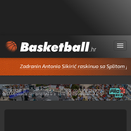
Menu
Zadranin Antonio Sikirić raskinuo sa Splitom pa p