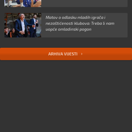
Matov o odlasku mladih igrača i
nezaštićenosti klubova: Treba li nam
uopće omladinski pogon
ARHIVA VIJESTI