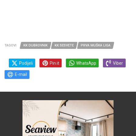
TAGOVI
KK DUBROVNIK
KK SESVETE
PRVA MUŠKA LIGA
Podijeli
Pin it
WhatsApp
Viber
E-mail