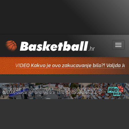
Menu
VIDEO Kakvo je ovo zakucavanje bilo?! Valjda Jazine i