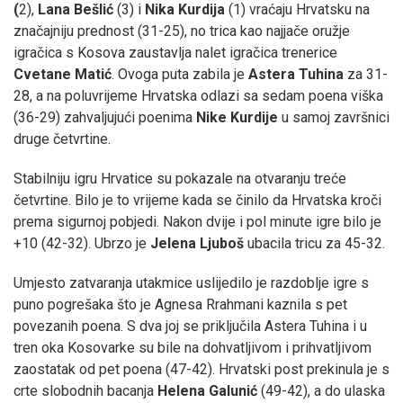
(
2),
Lana Bešlić
(3) i
Nika Kurdija
(1) vraćaju Hrvatsku na
značajniju prednost (31-25), no trica kao najjače oružje
igračica s Kosova zaustavlja nalet igračica trenerice
Cvetane Matić
. Ovoga puta zabila je
Astera Tuhina
za 31-
28, a na poluvrijeme Hrvatska odlazi sa sedam poena viška
(36-29) zahvaljujući poenima
Nike Kurdije
u samoj završnici
druge četvrtine.
Stabilniju igru Hrvatice su pokazale na otvaranju treće
četvrtine. Bilo je to vrijeme kada se činilo da Hrvatska kroči
prema sigurnoj pobjedi. Nakon dvije i pol minute igre bilo je
+10 (42-32). Ubrzo je
Jelena Ljuboš
ubacila tricu za 45-32.
Umjesto zatvaranja utakmice uslijedilo je razdoblje igre s
puno pogrešaka što je Agnesa Rrahmani kaznila s pet
povezanih poena. S dva joj se priključila Astera Tuhina i u
tren oka Kosovarke su bile na dohvatljivom i prihvatljivom
zaostatak od pet poena (47-42). Hrvatski post prekinula je s
crte slobodnih bacanja
Helena Galunić
(49-42), a do ulaska