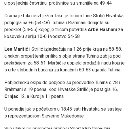
u posljednju četvrtinu protivnice su smanjile na 49-44.
Drama je bila neizbježna. Iako je tricom Line Strilić Hrvatska
pobjegla na +6 (54-48). Tuhina i Rrahmani donijele su
preokret (54-55) kojeg je tricom potvrdila
Arbe Hashani
za
kosovsku seriju 10-0 i vodstvo 54-58.
Lea Maršić
i Strilić izjednačuju na 1:26 prije kraja na 58-58,
a nakon propuštenih prilika s obje strane Tuhina zabija pod
prekršajem za 58-61. Maršić je uspjela produžiti nadu koju je
s crte slobodnih bacanja za konačnih 60-63 ugasila Tuhina.
Pobjedničku ekipu do pobjede su predvodile Tuhina s 28 i
Rrahmani s 19 poena. Kod Hrvatske Strilić je postigla 16,
Crnjac
12, a Kurdija 11 poena.
U ponedjeljak s početkom u 18:45 sati Hrvatska se sastaje
s reprezentacijom Sjeverne Makedonije.
Sve utakmice prvenstva prenosi Sport Klub televizija.