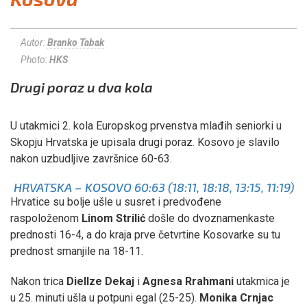
Autor:
Branko Tabak
Photo:
HKS
Drugi poraz u dva kola
U utakmici 2. kola Europskog prvenstva mlađih seniorki u
Skopju Hrvatska je upisala drugi poraz. Kosovo je slavilo
nakon uzbudljive završnice 60-63.
HRVATSKA – KOSOVO 60:63 (18:11, 18:18, 13:15, 11:19)
Hrvatice su bolje ušle u susret i predvođene
raspoloženom
Linom Strilić
došle do dvoznamenkaste
prednosti 16-4, a do kraja prve četvrtine Kosovarke su tu
prednost smanjile na 18-11.
Nakon trica
Diellze Dekaj
i
Agnesa Rrahmani
utakmica je
u 25. minuti ušla u potpuni egal (25-25).
Monika Crnjac