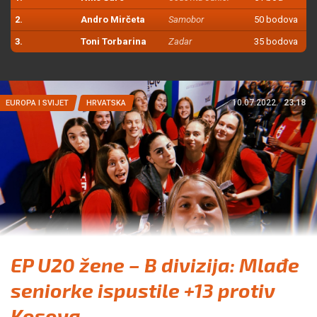
2.
Andro Mirčeta
Samobor
50 bodova
3.
Toni Torbarina
Zadar
35 bodova
10.07.2022.
23:18
EUROPA I SVIJET
HRVATSKA
EP U20 žene – B divizija: Mlađe
seniorke ispustile +13 protiv
Kosova