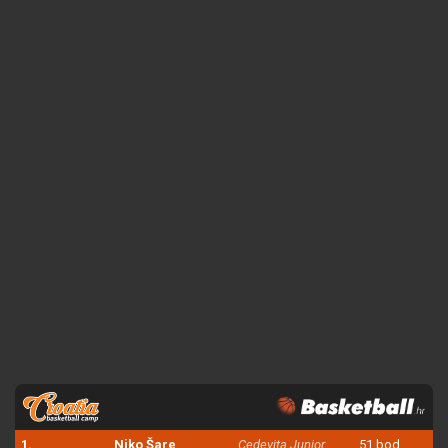
1.
Niko Šare
Cedevita Junior
51 bod