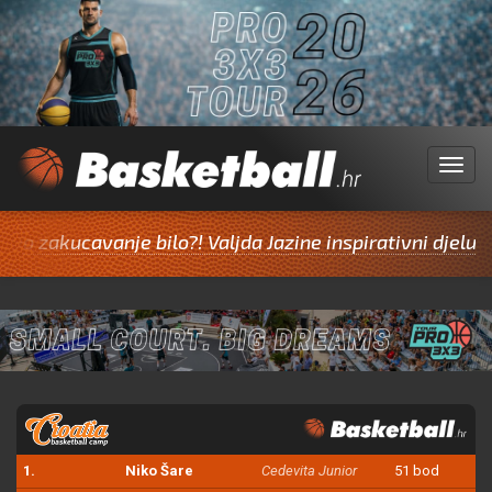
Menu
akucavanje bilo?! Valjda Jazine inspirativni djeluju na 
1.
Niko Šare
Cedevita Junior
51 bod