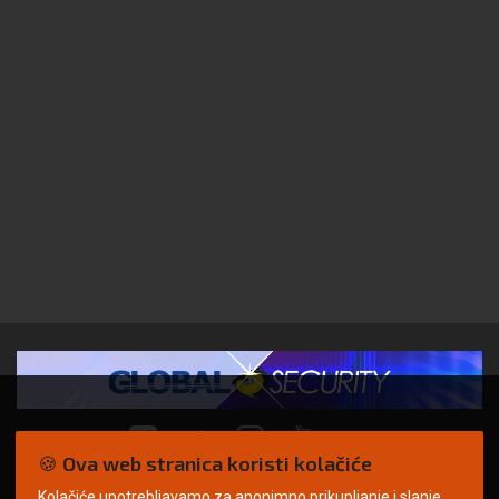
🍪 Ova web stranica koristi kolačiće
Kolačiće upotrebljavamo za anonimno prikupljanje i slanje