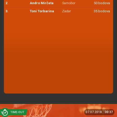
2.
Andro Mirčeta
Samobor
50 bodova
3.
Toni Torbarina
Zadar
35 bodova
07.07.2018.
00:37
TIME-OUT