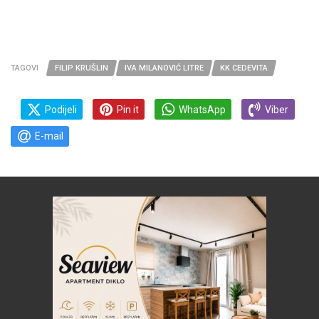
TAGOVI
FILIP KRUŠLIN
IVA MILANOVIĆ LITRE
KK CEDEVITA
Podijeli
Pin it
WhatsApp
Viber
E-mail