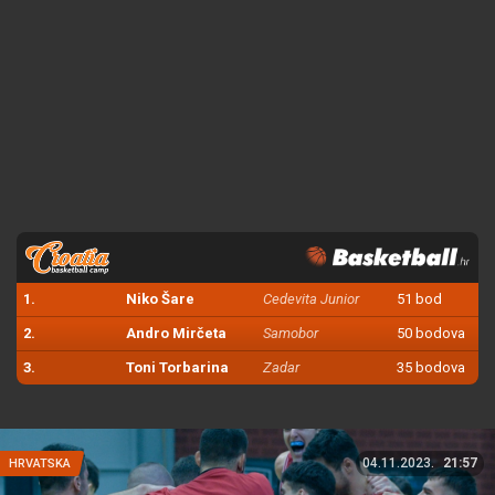
1.
Niko Šare
Cedevita Junior
51 bod
2.
Andro Mirčeta
Samobor
50 bodova
3.
Toni Torbarina
Zadar
35 bodova
04.11.2023.
21:57
HRVATSKA