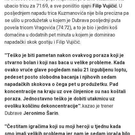
ubacio tricu za 71:69, a sve poništio sjajni
Filip Vujičić
. U
posljednjem napadu trica Kuzmanovića nije bila precizna pa
se ušlo u produžetak u kojem je Dubrava posljednji puta
povela tricom Vragovića (74:72), a to je bio i jedini koš
domaćina u dodatnih pet minuta u kojem je dominirao
napadački skok gostiju i Filip Vujičić.
''Teško je biti pametan nakon ovakvog poraza koji je
stvarno bolan i koji nas baca u velike probleme. Kada
ovako vruće glave pogledam našu 21 izgubljenu loptu,
pedeset posto slobodna bacanja i njihovih sedam
napadačkih skokova o čega pet u produžetku. Pad
koncentracije na kraju uz ove činjenice su nas koštali
poraza. Jednostavno teško je dobiti utakmicu uz
ovoliku količinu dekoncentracije''
..kazao je trener
Dubrave
Jeronimo Šarin
.
''Čestitam igračima koji su moji heroji u tjednu kada
smo imali velikih problema jer nam je sedam igrača bilo