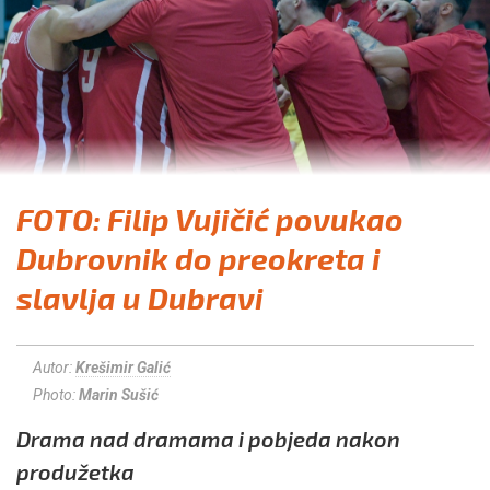
FOTO: Filip Vujičić povukao
Dubrovnik do preokreta i
slavlja u Dubravi
Autor:
Krešimir Galić
Photo:
Marin Sušić
Drama nad dramama i pobjeda nakon
produžetka