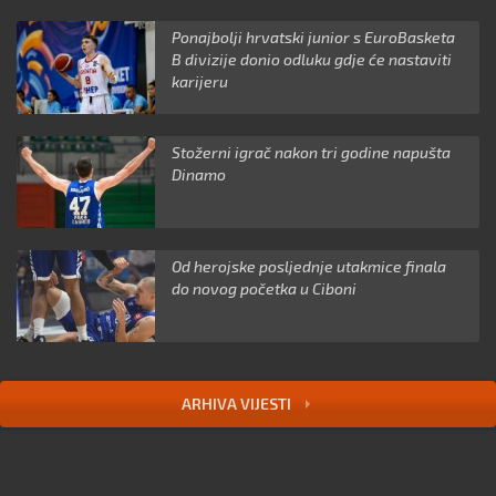
Ponajbolji hrvatski junior s EuroBasketa
B divizije donio odluku gdje će nastaviti
karijeru
Stožerni igrač nakon tri godine napušta
Dinamo
Od herojske posljednje utakmice finala
do novog početka u Ciboni
ARHIVA VIJESTI