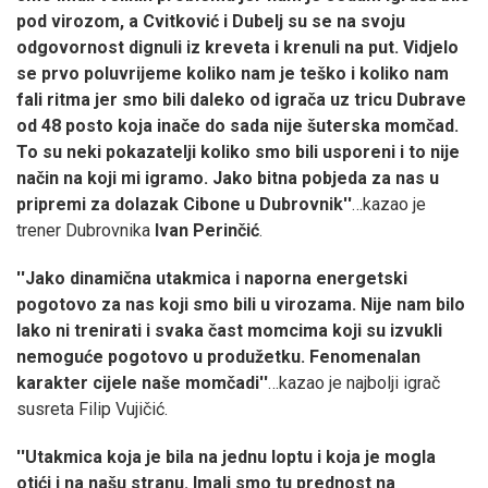
pod virozom, a Cvitković i Dubelj su se na svoju
odgovornost dignuli iz kreveta i krenuli na put. Vidjelo
se prvo poluvrijeme koliko nam je teško i koliko nam
fali ritma jer smo bili daleko od igrača uz tricu Dubrave
od 48 posto koja inače do sada nije šuterska momčad.
To su neki pokazatelji koliko smo bili usporeni i to nije
način na koji mi igramo. Jako bitna pobjeda za nas u
pripremi za dolazak Cibone u Dubrovnik''
…kazao je
trener Dubrovnika
Ivan Perinčić
.
''Jako dinamična utakmica i naporna energetski
pogotovo za nas koji smo bili u virozama. Nije nam bilo
lako ni trenirati i svaka čast momcima koji su izvukli
nemoguće pogotovo u produžetku. Fenomenalan
karakter cijele naše momčadi''
…kazao je najbolji igrač
susreta Filip Vujičić.
''Utakmica koja je bila na jednu loptu i koja je mogla
otići i na našu stranu. Imali smo tu prednost na