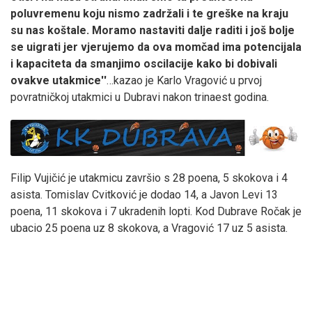
poluvremenu koju nismo zadržali i te greške na kraju
su nas koštale. Moramo nastaviti dalje raditi i još bolje
se uigrati jer vjerujemo da ova momčad ima potencijala
i kapaciteta da smanjimo oscilacije kako bi dobivali
ovakve utakmice''
…kazao je Karlo Vragović u prvoj
povratničkoj utakmici u Dubravi nakon trinaest godina.
Filip Vujičić je utakmicu završio s 28 poena, 5 skokova i 4
asista. Tomislav Cvitković je dodao 14, a Javon Levi 13
poena, 11 skokova i 7 ukradenih lopti. Kod Dubrave Ročak je
ubacio 25 poena uz 8 skokova, a Vragović 17 uz 5 asista.