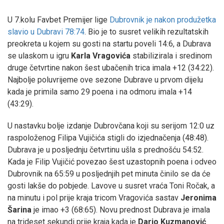
U 7.kolu Favbet Premijer lige
Dubrovnik je nakon produžetka
slavio u Dubravi 78:74
. Bio je to susret velikih rezultatskih
preokreta u kojem su gosti na startu poveli 14:6, a Dubrava
se ulaskom u igru
Karla Vragovića
stabilizirala i sredinom
druge četvrtine nakon šest ubačenih trica imala +12 (34:22).
Najbolje poluvrijeme ove sezone Dubrave u prvom dijelu
kada je primila samo 29 poena i na odmoru imala +14
(43:29).
U nastavku bolje izdanje Dubrovčana koji su serijom 12:0 uz
raspoloženog Filipa Vujičića stigli do izjednačenja (48:48).
Dubrava je u posljednju četvrtinu ušla s prednošću 54:52.
Kada je Filip Vujičić povezao šest uzastopnih poena i odveo
Dubrovnik na 65:59 u posljednjih pet minuta činilo se da će
gosti lakše do pobjede. Lavove u susret vraća Toni Ročak, a
na minutu i pol prije kraja tricom Vragovića sastav
Jeronima
Šarina
je imao +3 (68:65). Novu prednost Dubrava je imala
na trideset sekundi prije kraja kada je
Dario Kuzmanović