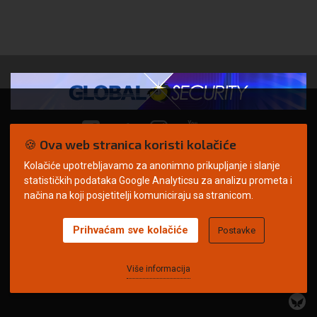
🍪 Ova web stranica koristi kolačiće
Kolačiće upotrebljavamo za anonimno prikupljanje i slanje
© Copyright 2026. | ARILEO
statističkih podataka Google Analyticsu za analizu prometa i
načina na koji posjetitelji komuniciraju sa stranicom.
Prihvaćam sve kolačiće
Postavke
Uvjeti korištenja
Politika privatnosti
Impressum
Oglašavanje
Kontakt
Više informacija