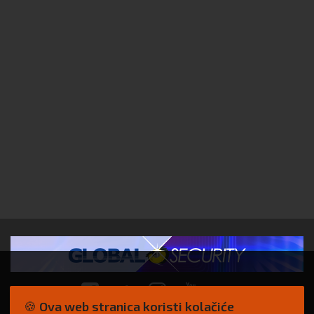
🍪 Ova web stranica koristi kolačiće