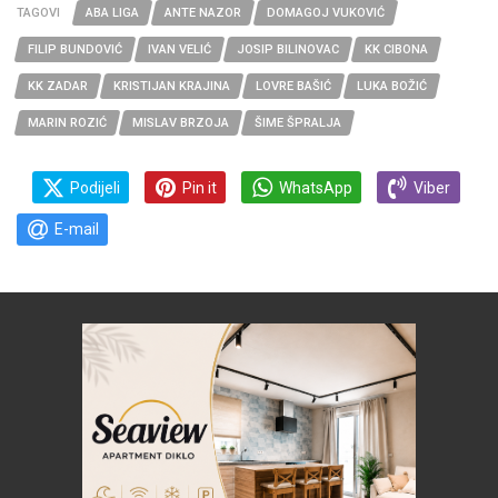
TAGOVI
ABA LIGA
ANTE NAZOR
DOMAGOJ VUKOVIĆ
FILIP BUNDOVIĆ
IVAN VELIĆ
JOSIP BILINOVAC
KK CIBONA
KK ZADAR
KRISTIJAN KRAJINA
LOVRE BAŠIĆ
LUKA BOŽIĆ
MARIN ROZIĆ
MISLAV BRZOJA
ŠIME ŠPRALJA
Podijeli
Pin it
WhatsApp
Viber
E-mail