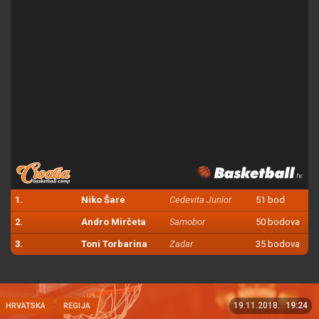
1.
Niko Šare
Cedevita Junior
51 bod
2.
Andro Mirčeta
Samobor
50 bodova
3.
Toni Torbarina
Zadar
35 bodova
19.11.2018.
19:24
HRVATSKA
REGIJA