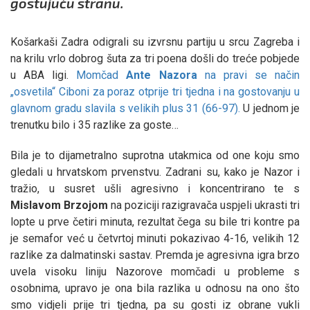
gostujuću stranu.
Košarkaši Zadra odigrali su izvrsnu partiju u srcu Zagreba i
na krilu vrlo dobrog šuta za tri poena došli do treće pobjede
u ABA ligi.
Momčad
Ante
Nazora
na pravi se način
„osvetila“ Ciboni za poraz otprije tri tjedna i na gostovanju u
glavnom gradu slavila s velikih plus 31 (66-97).
U jednom je
trenutku bilo i 35 razlike za goste…
Bila je to dijametralno suprotna utakmica od one koju smo
gledali u hrvatskom prvenstvu. Zadrani su, kako je Nazor i
tražio, u susret ušli agresivno i koncentrirano te s
Mislavom
Brzojom
na poziciji razigravača uspjeli ukrasti tri
lopte u prve četiri minuta, rezultat čega su bile tri kontre pa
je semafor već u četvrtoj minuti pokazivao 4-16, velikih 12
razlike za dalmatinski sastav. Premda je agresivna igra brzo
uvela visoku liniju Nazorove momčadi u probleme s
osobnima, upravo je ona bila razlika u odnosu na ono što
smo vidjeli prije tri tjedna, pa su gosti iz obrane vukli