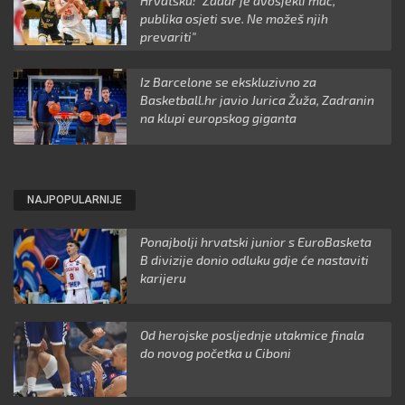
Hrvatsku: "Zadar je dvosjekli mač,
publika osjeti sve. Ne možeš njih
prevariti"
Iz Barcelone se ekskluzivno za
Basketball.hr javio Jurica Žuža, Zadranin
na klupi europskog giganta
NAJPOPULARNIJE
Ponajbolji hrvatski junior s EuroBasketa
B divizije donio odluku gdje će nastaviti
karijeru
Od herojske posljednje utakmice finala
do novog početka u Ciboni