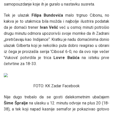
samopouzdanje koje ih je guralo u nastavku susreta.
Tek je ulazak
Filipa
Bundovića
malo trgnuo Cibonu, no
kakva je to utakmica bila možda i najbolje ilustrira podatak
da je domaći trener
Ivan
Velić
već u osmoj minuti potrošio
drugu minutu odmora upozorivši svoje momke da ih Zadrani
„pretrčavaju kao Indijance“. Kratku je nadu domaćinima donio
ulazak Gilberta koji je nekoliko puta dobro reagirao u obrani
iz čega je proizašla serija 'Cibosa' 6-0, no da ovo nije večer
'Vukova' potvrdila je trica
Lovre
Bašića
na isteku prve
četvrtine za 18-33.
FOTO: KK Zadar Facebook
Nije dugo trebalo da se gosti dalekometnim ubačajem
Šime
Špralje
na ulasku u 12. minutu odvoje na plus 20 (18-
38), a tek koji napad kasnije semafor je pokazivao gotovo