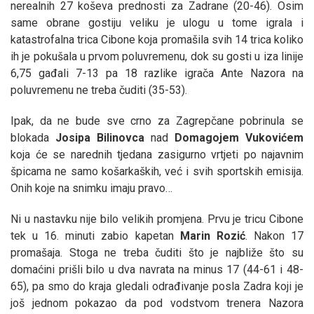
nerealnih 27 koševa prednosti za Zadrane (20-46). Osim
same obrane gostiju veliku je ulogu u tome igrala i
katastrofalna trica Cibone koja promašila svih 14 trica koliko
ih je pokušala u prvom poluvremenu, dok su gosti u iza linije
6,75 gađali 7-13 pa 18 razlike igrača Ante Nazora na
poluvremenu ne treba čuditi (35-53).
Ipak, da ne bude sve crno za Zagrepčane pobrinula se
blokada
Josipa
Bilinovca
nad
Domagojem
Vukovićem
koja će se narednih tjedana zasigurno vrtjeti po najavnim
špicama ne samo košarkaških, već i svih sportskih emisija.
Onih koje na snimku imaju pravo…
Ni u nastavku nije bilo velikih promjena. Prvu je tricu Cibone
tek u 16. minuti zabio kapetan
Marin
Rozić
. Nakon 17
promašaja. Stoga ne treba čuditi što je najbliže što su
domaćini prišli bilo u dva navrata na minus 17 (44-61 i 48-
65), pa smo do kraja gledali odrađivanje posla Zadra koji je
još jednom pokazao da pod vodstvom trenera Nazora