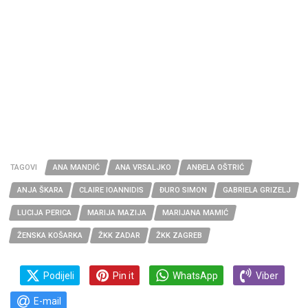
TAGOVI
ANA MANDIĆ
ANA VRSALJKO
ANĐELA OŠTRIĆ
ANJA ŠKARA
CLAIRE IOANNIDIS
ĐURO SIMON
GABRIELA GRIZELJ
LUCIJA PERICA
MARIJA MAZIJA
MARIJANA MAMIĆ
ŽENSKA KOŠARKA
ŽKK ZADAR
ŽKK ZAGREB
Podijeli
Pin it
WhatsApp
Viber
E-mail