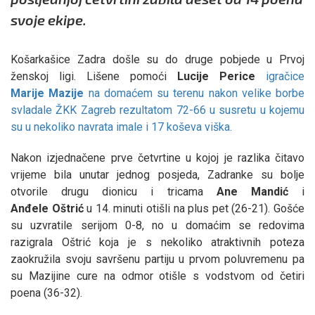
svoje ekipe.
Košarkašice Zadra došle su do druge pobjede u Prvoj
ženskoj ligi. Lišene pomoći
Lucije
Perice
igračice
Marije
Mazije
na domaćem su terenu nakon velike borbe
svladale ŽKK Zagreb rezultatom 72-66 u susretu u kojemu
su u nekoliko navrata imale i 17 koševa viška.
Nakon izjednačene prve četvrtine u kojoj je razlika čitavo
vrijeme bila unutar jednog posjeda, Zadranke su bolje
otvorile drugu dionicu i tricama
Ane
Mandić
i
Anđele
Oštrić
u 14. minuti otišli na plus pet (26-21). Gošće
su uzvratile serijom 0-8, no u domaćim se redovima
razigrala Oštrić koja je s nekoliko atraktivnih poteza
zaokružila svoju savršenu partiju u prvom poluvremenu pa
su Mazijine cure na odmor otišle s vodstvom od četiri
poena (36-32).