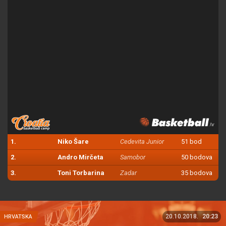
1.
Niko Šare
Cedevita Junior
51 bod
2.
Andro Mirčeta
Samobor
50 bodova
3.
Toni Torbarina
Zadar
35 bodova
20.10.2018.
20:23
HRVATSKA