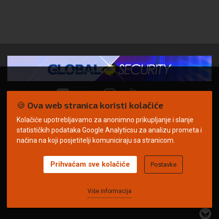
🍪 Ova web stranica koristi kolačiće
Kolačiće upotrebljavamo za anonimno prikupljanje i slanje
© Copyright 2026. | ARILEO
statističkih podataka Google Analyticsu za analizu prometa i
načina na koji posjetitelji komuniciraju sa stranicom.
Prihvaćam sve kolačiće
Postavke
Uvjeti korištenja
Politika privatnosti
Impressum
Oglašavanje
Kontakt
Više informacija