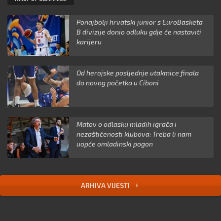
Ponajbolji hrvatski junior s EuroBasketa
B divizije donio odluku gdje će nastaviti
karijeru
Od herojske posljednje utakmice finala
do novog početka u Ciboni
Matov o odlasku mladih igrača i
nezaštićenosti klubova: Treba li nam
uopće omladinski pogon
ARHIVA VIJESTI