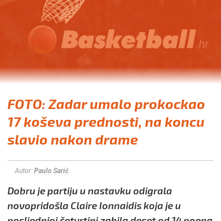
FOTO: Zadar umalo prokockao
17 koševa prednosti, na koncu
slavio nakon drame
Autor:
Paulo Sarić
Dobru je partiju u nastavku odigrala
novopridošla Claire Ionnaidis koja je u
posljednjoj četvrtini zabila deset od 14 poena