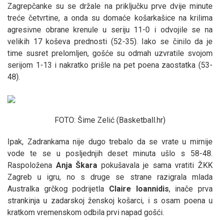
Zagrepčanke su se držale na priključku prve dvije minute
treće četvrtine, a onda su domaće košarkašice na krilima
agresivne obrane krenule u seriju 11-0 i odvojile se na
velikih 17 koševa prednosti (52-35). Iako se činilo da je
time susret prelomljen, gošće su odmah uzvratile svojom
serijom 1-13 i nakratko prišle na pet poena zaostatka (53-
48).
FOTO: Šime Zelić (Basketball.hr)
Ipak, Zadrankama nije dugo trebalo da se vrate u mirnije
vode te se u posljednjih deset minuta ušlo s 58-48.
Raspoložena
Anja
Škara
pokušavala je sama vratiti ŽKK
Zagreb u igru, no s druge se strane razigrala mlada
Australka grčkog podrijetla
Claire
Ioannidis
, inače prva
strankinja u zadarskoj ženskoj košarci, i s osam poena u
kratkom vremenskom odbila prvi napad gošći.