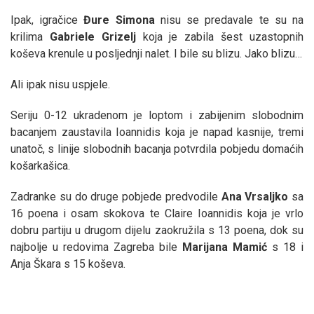
Ipak, igračice
Đure
Simona
nisu se predavale te su na
krilima
Gabriele
Grizelj
koja je zabila šest uzastopnih
koševa krenule u posljednji nalet. I bile su blizu. Jako blizu…
Ali ipak nisu uspjele.
Seriju 0-12 ukradenom je loptom i zabijenim slobodnim
bacanjem zaustavila Ioannidis koja je napad kasnije, tremi
unatoč, s linije slobodnih bacanja potvrdila pobjedu domaćih
košarkašica.
Zadranke su do druge pobjede predvodile
Ana
Vrsaljko
sa
16 poena i osam skokova te Claire Ioannidis koja je vrlo
dobru partiju u drugom dijelu zaokružila s 13 poena, dok su
najbolje u redovima Zagreba bile
Marijana
Mamić
s 18 i
Anja Škara s 15 koševa.