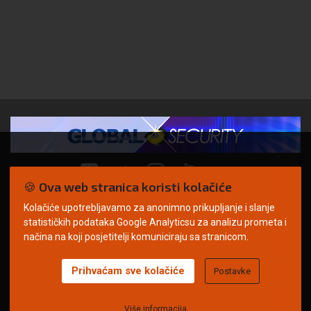
🍪 Ova web stranica koristi kolačiće
Kolačiće upotrebljavamo za anonimno prikupljanje i slanje
© Copyright 2026. | ARILEO
statističkih podataka Google Analyticsu za analizu prometa i
načina na koji posjetitelji komuniciraju sa stranicom.
Prihvaćam sve kolačiće
Postavke
Uvjeti korištenja
Politika privatnosti
Impressum
Oglašavanje
Kontakt
Više informacija