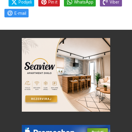
Podijeli
Pin it
WhatsApp
Viber
E-mail