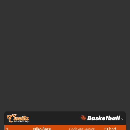
1.
Niko Šare
Cedevita Junior
51 bod