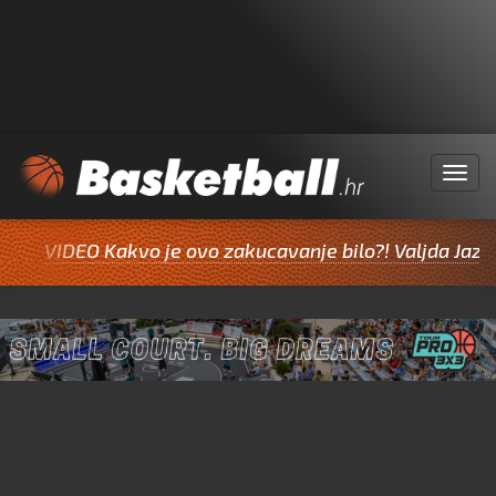
Menu
VIDEO Kakvo je ovo zakucavanje bilo?! Valjda Jazine in