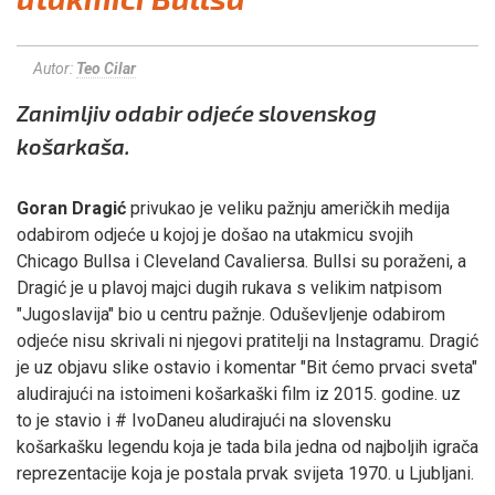
Autor:
Teo Cilar
Zanimljiv odabir odjeće slovenskog
košarkaša.
Goran Dragić
privukao je veliku pažnju američkih medija
odabirom odjeće u kojoj je došao na utakmicu svojih
Chicago Bullsa i Cleveland Cavaliersa. Bullsi su poraženi, a
Dragić je u plavoj majci dugih rukava s velikim natpisom
"Jugoslavija" bio u centru pažnje. Oduševljenje odabirom
odjeće nisu skrivali ni njegovi pratitelji na Instagramu. Dragić
je uz objavu slike ostavio i komentar "Bit ćemo prvaci sveta"
aludirajući na istoimeni košarkaški film iz 2015. godine. uz
to je stavio i # IvoDaneu aludirajući na slovensku
košarkašku legendu koja je tada bila jedna od najboljih igrača
reprezentacije koja je postala prvak svijeta 1970. u Ljubljani.