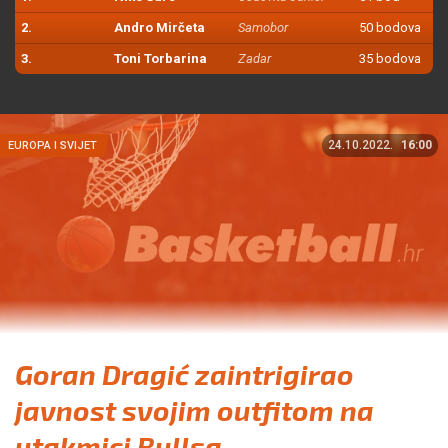
2.
Andro Mirčeta
Samobor
50 bodova
3.
Toni Torbarina
Zadar
35 bodova
24.10.2022.
16:00
EUROPA I SVIJET
Goran Dragić zaintrigirao
javnost svojim outfitom na
utakmici Bullsa