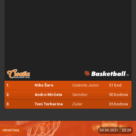
1.
Niko Šare
Cedevita Junior
51 bod
2.
Andro Mirčeta
Samobor
50 bodova
3.
Toni Torbarina
Zadar
35 bodova
30.04.2021.
22:29
HRVATSKA