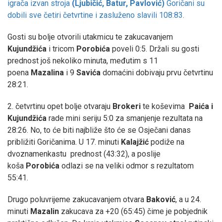
igrača izvan stroja
(Ljubičić, Batur, Pavlović)
Goričani su
dobili sve četiri četvrtine i zasluženo slavili 108:83.
Gosti su bolje otvorili utakmicu te zakucavanjem
Kujundžića
i tricom
Porobića
poveli 0:5. Držali su gosti
prednost još nekoliko minuta, međutim s 11
poena
Mazalina
i 9
Savića
domaćini dobivaju prvu četvrtinu
28:21.
2. četvrtinu opet bolje otvaraju
Brokeri
te koševima
Paića i
Kujundžića
rade mini seriju 5:0 za smanjenje rezultata na
28:26. No, to će biti najbliže što će se Osječani danas
približiti Goričanima. U 17. minuti
Kalajžić
podiže na
dvoznamenkastu prednost (43:32), a poslije
koša
Porobića
odlazi se na veliki odmor s rezultatom
55:41.
Drugo poluvrijeme zakucavanjem otvara
Baković
, a u 24.
minuti
Mazalin
zakucava za +20 (65:45) čime je pobjednik