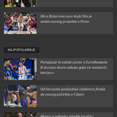
Miro Bilan ima novi klub! Dio je
ambicioznog projekta u Rimu
NAJPOPULARNIJE
Ponajbolji hrvatski junior s EuroBasketa
B divizije donio odluku gdje će nastaviti
karijeru
Od herojske posljednje utakmice finala
do novog početka u Ciboni
Matov o odlasku mladih igrača i