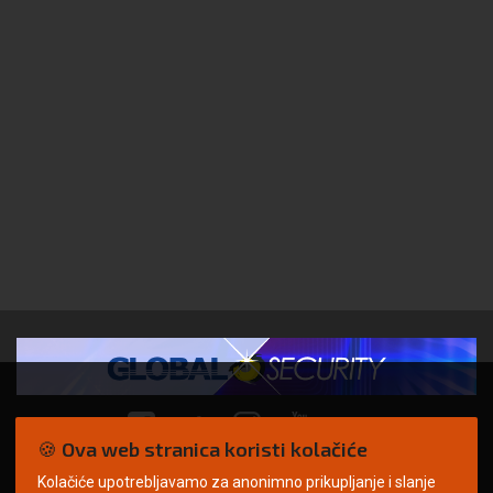
🍪 Ova web stranica koristi kolačiće
Kolačiće upotrebljavamo za anonimno prikupljanje i slanje
© Copyright 2026. | ARILEO