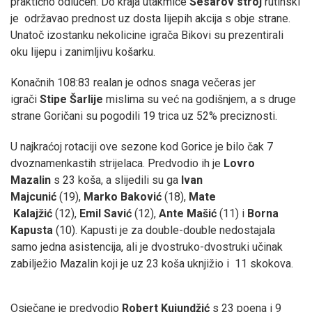
praktično odlučen. Do kraja utakmice
Sesarov stroj
rutinski
je održavao prednost uz dosta lijepih akcija s obje strane.
Unatoč izostanku nekolicine igrača Bikovi su prezentirali
oku lijepu i zanimljivu košarku.
Konačnih 108:83 realan je odnos snaga večeras jer
igrači
Stipe Šarlije
mislima su već na godišnjem, a s druge
strane Goričani su pogodili 19 trica uz 52% preciznosti.
U najkraćoj rotaciji ove sezone kod Gorice je bilo čak 7
dvoznamenkastih strijelaca. Predvodio ih je
Lovro
Mazalin
s 23 koša, a slijedili su ga
Ivan
Majcunić
(19),
Marko Baković
(18),
Mate
Kalajžić
(12),
Emil Savić
(12),
Ante Mašić
(11) i
Borna
Kapusta
(10). Kapusti je za double-double nedostajala
samo jedna asistencija, ali je dvostruko-dvostruki učinak
zabilježio Mazalin koji je uz 23 koša uknjižio i 11 skokova.
Osječane je predvodio
Robert Kujundžić
s 23 poena i 9