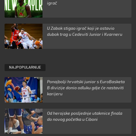
igrač
U Zabok stigao igrač koji je ostavio
dubok trag u Cedeviti Junior i Kvarneru
NAJPOPULARNIJE
Ponajbolji hrvatski junior s EuroBasketa
B divizije donio odluku gdje će nastaviti
karijeru
Od herojske posljednje utakmice finala
do novog početka u Ciboni