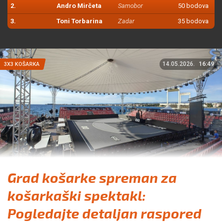
2.
Andro Mirčeta
Samobor
50 bodova
3.
Toni Torbarina
Zadar
35 bodova
14.05.2026.
16:49
3X3 KOŠARKA
Grad košarke spreman za
košarkaški spektakl:
Pogledajte detaljan raspored