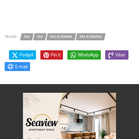
TAGOVI
3X3
3X3
3X3 KOŠARKA
3X3 KOŠARKA
Podijeli
Pin it
WhatsApp
Viber
E-mail