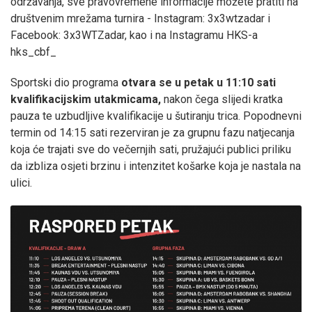
održavanja, sve pravovremene informacije možete pratiti na
društvenim mrežama turnira - Instagram: 3x3wtzadar i
Facebook: 3x3WTZadar, kao i na Instagramu HKS-a
hks_cbf_
Sportski dio programa
otvara se u petak u 11:10 sati
kvalifikacijskim utakmicama,
nakon čega slijedi kratka
pauza te uzbudljive kvalifikacije u šutiranju trica. Popodnevni
termin od 14:15 sati rezerviran je za grupnu fazu natjecanja
koja će trajati sve do večernjih sati, pružajući publici priliku
da izbliza osjeti brzinu i intenzitet košarke koja je nastala na
ulici.