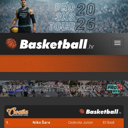
Menu
1.
Niko Šare
Cedevita Junior
51 bod