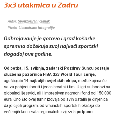
3x3 utakmica u Zadru
Autor:
Sponzorirani članak
Photo:
Licencirane fotografije
Odbrojavanje je gotovo i grad košarke
spremno dočekuje svoj najveći sportski
događaj ove godine.
Od petka, 15. svibnja, zadarski Pozdrav Suncu postaje
službena pozornica FIBA 3x3 World Tour serije,
ugošćujući
14 najboljih svjetskih ekipa,
među kojima će
se za pobjedu boriti i jedan hrvatski tim
.
U igri su bodovi na
globalnoj ljestvici, ali i impresivan nagradni fond od 150.000
eura. Ono što ovaj turnir izdvaja od svih ostalih je činjenica
da je cijeli program, od vrhunskih sportskih okršaja do
večernjih koncerata regionalnih zvijezda
potpuno