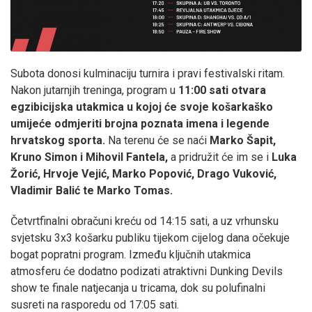
Subota donosi kulminaciju turnira i pravi festivalski ritam.
Nakon jutarnjih treninga, program u
11:00 sati otvara
egzibicijska utakmica u kojoj će svoje košarkaško
umijeće odmjeriti brojna poznata imena i legende
hrvatskog sporta.
Na terenu će se naći
Marko Šapit,
Kruno Simon i Mihovil Fantela,
a pridružit će im se i
Luka
Žorić, Hrvoje Vejić, Marko Popović, Drago Vuković,
Vladimir Balić te Marko Tomas.
Četvrtfinalni obračuni kreću od 14:15 sati, a uz vrhunsku
svjetsku 3x3 košarku publiku tijekom cijelog dana očekuje
bogat popratni program. Između ključnih utakmica
atmosferu će dodatno podizati atraktivni Dunking Devils
show te finale natjecanja u tricama, dok su polufinalni
susreti na rasporedu od 17:05 sati.