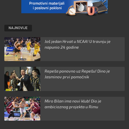
NAJNOVIJE
Još jedan Hrvat u NCAA! U travnju je
napunio 24 godine
Repeša ponovno uz Repešu! Dino je
Jasminov prvi pomoćnik
Miro Bilan ima novi klub! Dio je
ambicioznog projekta u Rimu