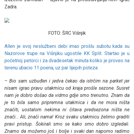
Zadra.
FOTO: ŠRC Višnjik
Allen je svoj neslužbeni debi imao prošlu subotu kada su
Nazorove trupe na Višnjiku ugostile KK Split. Startao je u
početnoj petorci i za dvadesetak minuta koliko je proveo na
terenu ubacio 11 poena, uz par lijepih poteza.
–
Bio sam uzbuđen i jedva čekao da istrčim na parket jer
nisam igrao pravu utakmicu od kraja prošle sezone. Susret
nam je dobro došao da vidmo gdje smo trenutno. Znam da
je to bila samo pripremna utakmica i da ne mora ništa
značiti, uostalom nekima ni čitava predsezona ništa ne
znači
…
Ali, znači nama! Kroz svaku utakmicu želimo graditi
pravi pristup. Šokirali smo se kako smo dobro izgledali.
Znamo da možemo još i bolje i svaki dan naporno radimo