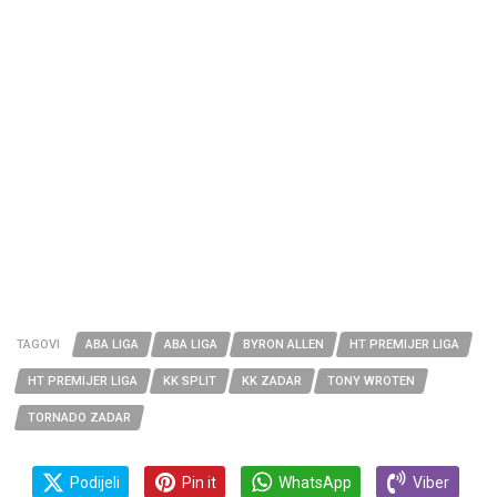
TAGOVI
ABA LIGA
ABA LIGA
BYRON ALLEN
HT PREMIJER LIGA
HT PREMIJER LIGA
KK SPLIT
KK ZADAR
TONY WROTEN
TORNADO ZADAR
Podijeli
Pin it
WhatsApp
Viber