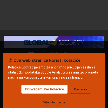
🍪 Ova web stranica koristi kolačiće
Kolačiće upotrebljavamo za anonimno prikupljanje i slanje
© Copyright 2026. | ARILEO
statističkih podataka Google Analyticsu za analizu prometa i
načina na koji posjetitelji komuniciraju sa stranicom.
Prihvaćam sve kolačiće
Postavke
Uvjeti korištenja
Politika privatnosti
Impressum
Oglašavanje
Kontakt
Više informacija