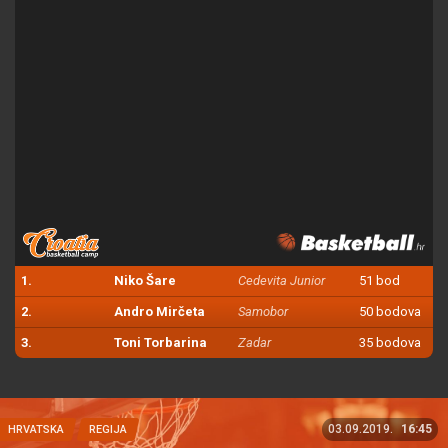
1.
Niko Šare
Cedevita Junior
51 bod
2.
Andro Mirčeta
Samobor
50 bodova
3.
Toni Torbarina
Zadar
35 bodova
03.09.2019.
16:45
HRVATSKA
REGIJA