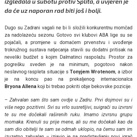
izgledala u subotu protiv Splita, a uvjeren je
da će uz naporan rad biti još i bolji.
Dugo su Zadrani vagali ne bi li složili konkurentnu momčad
za nadolazeću sezonu. Gotovo svi klubovi ABA lige su se
pojačali, a promjene u domaćem prvenstvu i uvođenje
trokružnog sustava natjecanja stavili su dodatni pritisak na
neveliki budžet s kojim Dalmatinci raspolažu. Prostor za
pogrešku sveden je na minimum, pogotovo nakon
neslavnog raspleta situacije s
Tonyjem Wrotenom
, a izbor
je na koncu pao na prekaljenog internacionalca
Bryona
Allena
koji bi trebao pokriti obje bekovske pozicije.
–
Zahvalan sam što sam ovdje u Zadru. Prvi dojmovi su i
više nego pozitivni. Svi su vrlo susretljivi, suigrači su izvrsni
te su me dočekali raširenih ruku. Imamo izvrsnu grupu
momaka. Krenuli su prije mene, ali su me dočekali kao da
sam dio obitelji te sam se odmah uklopio, na čemu sam im
izuzetno zahvalan
– izjavio je na predstavljanju novi igrač