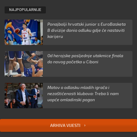
NAJPOPULARNIJE
Ponajbolji hrvatski junior s EuroBasketa
B divizije donio odluku gdje će nastaviti
karijeru
Od herojske posljednje utakmice finala
do novog početka u Ciboni
Matov o odlasku mladih igrača i
nezaštićenosti klubova: Treba li nam
uopće omladinski pogon
ARHIVA VIJESTI