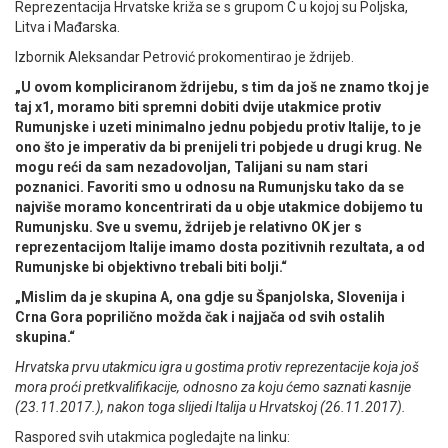
Reprezentacija Hrvatske križa se s grupom C u kojoj su Poljska,
Litva i Mađarska.
Izbornik Aleksandar Petrović prokomentirao je ždrijeb.
„U ovom kompliciranom ždrijebu, s tim da još ne znamo tkoj je
taj x1, moramo biti spremni dobiti dvije utakmice protiv
Rumunjske i uzeti minimalno jednu pobjedu protiv Italije, to je
ono što je imperativ da bi prenijeli tri pobjede u drugi krug. Ne
mogu reći da sam nezadovoljan, Talijani su nam stari
poznanici. Favoriti smo u odnosu na Rumunjsku tako da se
najviše moramo koncentrirati da u obje utakmice dobijemo tu
Rumunjsku. Sve u svemu, ždrijeb je relativno OK jer s
reprezentacijom Italije imamo dosta pozitivnih rezultata, a od
Rumunjske bi objektivno trebali biti bolji.“
„Mislim da je skupina A, ona gdje su Španjolska, Slovenija i
Crna Gora poprilično možda čak i najjača od svih ostalih
skupina.“
Hrvatska prvu utakmicu igra u gostima protiv reprezentacije koja još
mora proći pretkvalifikacije, odnosno za koju ćemo saznati kasnije
(23.11.2017.), nakon toga slijedi Italija u Hrvatskoj (26.11.2017).
Raspored svih utakmica pogledajte na linku: