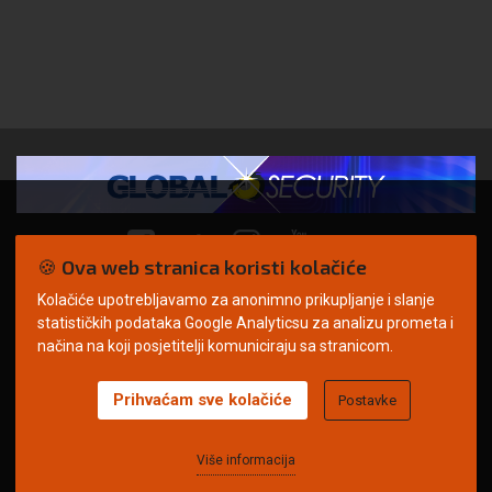
🍪 Ova web stranica koristi kolačiće
Kolačiće upotrebljavamo za anonimno prikupljanje i slanje
© Copyright 2026. | ARILEO
statističkih podataka Google Analyticsu za analizu prometa i
načina na koji posjetitelji komuniciraju sa stranicom.
Prihvaćam sve kolačiće
Postavke
Uvjeti korištenja
Politika privatnosti
Impressum
Oglašavanje
Kontakt
Više informacija