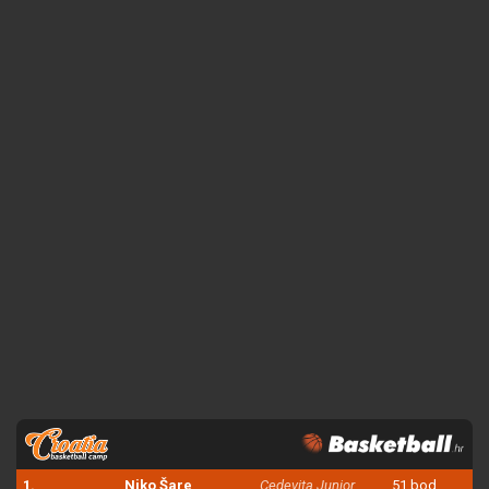
1.
Niko Šare
Cedevita Junior
51 bod