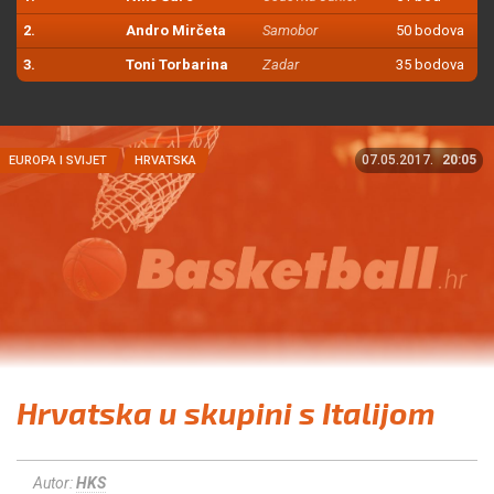
2.
Andro Mirčeta
Samobor
50 bodova
3.
Toni Torbarina
Zadar
35 bodova
07.05.2017.
20:05
EUROPA I SVIJET
HRVATSKA
Hrvatska u skupini s Italijom
Autor:
HKS