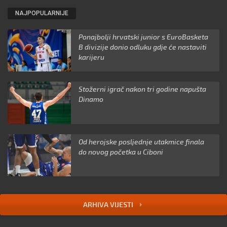
NAJPOPULARNIJE
Ponajbolji hrvatski junior s EuroBasketa
B divizije donio odluku gdje će nastaviti
karijeru
Stožerni igrač nakon tri godine napušta
Dinamo
Od herojske posljednje utakmice finala
do novog početka u Ciboni
ARHIVA VIJESTI