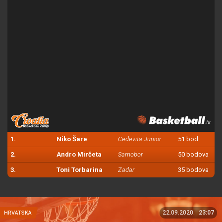
1.
Niko Šare
Cedevita Junior
51 bod
2.
Andro Mirčeta
Samobor
50 bodova
3.
Toni Torbarina
Zadar
35 bodova
22.09.2020.
23:07
HRVATSKA