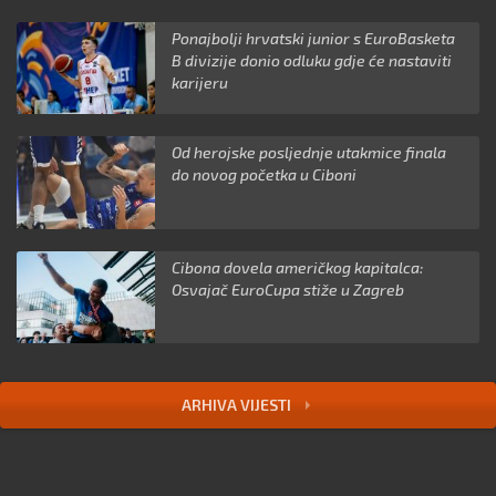
Ponajbolji hrvatski junior s EuroBasketa
B divizije donio odluku gdje će nastaviti
karijeru
Od herojske posljednje utakmice finala
do novog početka u Ciboni
Cibona dovela američkog kapitalca:
Osvajač EuroCupa stiže u Zagreb
ARHIVA VIJESTI