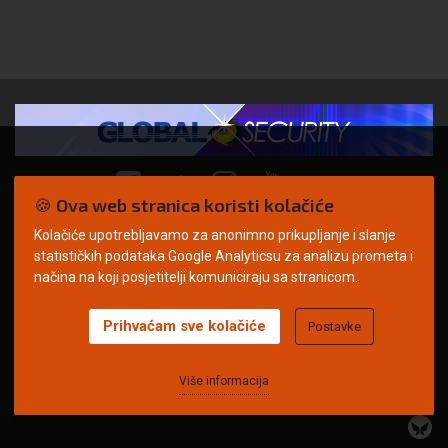
🍪 Ova web stranica koristi kolačiće
Kolačiće upotrebljavamo za anonimno prikupljanje i slanje
© Copyright 2026. | ARILEO
statističkih podataka Google Analyticsu za analizu prometa i
načina na koji posjetitelji komuniciraju sa stranicom.
Prihvaćam sve kolačiće
Postavke
Uvjeti korištenja
Politika privatnosti
Impressum
Oglašavanje
Kontakt
Više informacija