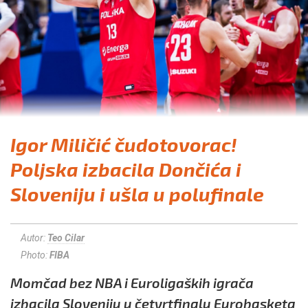
Igor Miličić čudotovorac!
Poljska izbacila Dončića i
Sloveniju i ušla u polufinale
Autor:
Teo Cilar
Photo:
FIBA
Momčad bez NBA i Euroligaških igrača
izbacila Sloveniju u četvrtfinalu Eurobasketa