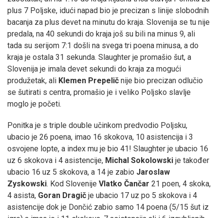
plus 7 Poljske, idući napad bio je precizan s linije slobodnih
bacanja za plus devet na minutu do kraja. Slovenija se tu nije
predala, na 40 sekundi do kraja još su bili na minus 9, ali
tada su serijom 7:1 došli na svega tri poena minusa, a do
kraja je ostala 31 sekunda. Slaughter je promašio šut, a
Slovenija je imala devet sekundi do kraja za mogući
produžetak, ali
Klemen Prepelič
nije bio precizan odlučio
se šutirati s centra, promašio je i veliko Poljsko slavlje
moglo je početi.
Ponitka je s triple double učinkom predvodio Poljsku,
ubacio je 26 poena, imao 16 skokova, 10 asistencija i 3
osvojene lopte, a index mu je bio 41! Slaughter je ubacio 16
uz 6 skokova i 4 asistencije,
Michal Sokolowski
je također
ubacio 16 uz 5 skokova, a 14 je zabio
Jaroslaw
Zyskowski
. Kod Slovenije
Vlatko Čančar
21 poen, 4 skoka,
4 asista,
Goran Dragič
je ubacio 17 uz po 5 skokova i 4
asistencije dok je Dončić zabio samo 14 poena (5/15 šut iz