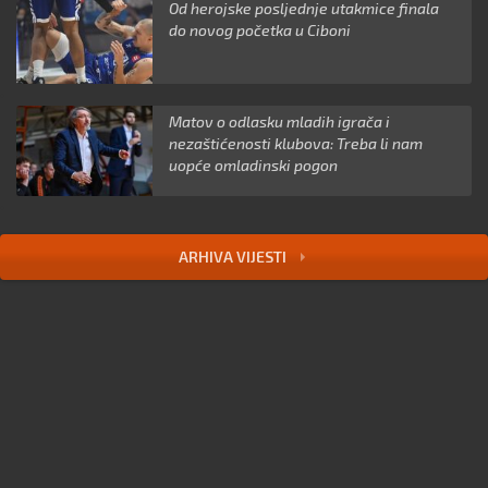
Od herojske posljednje utakmice finala
do novog početka u Ciboni
Matov o odlasku mladih igrača i
nezaštićenosti klubova: Treba li nam
uopće omladinski pogon
ARHIVA VIJESTI