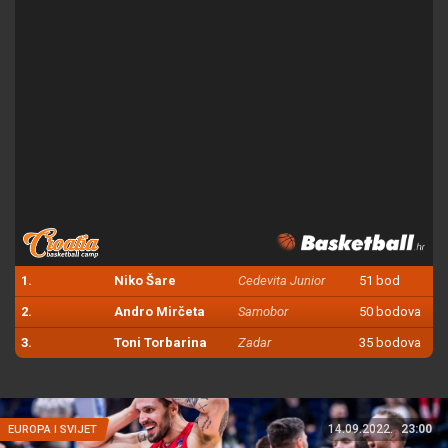
1.
Niko Šare
Cedevita Junior
51 bod
2.
Andro Mirčeta
Samobor
50 bodova
3.
Toni Torbarina
Zadar
35 bodova
14.09.2022.
23:00
EUROPA I SVIJET