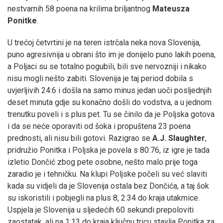
nestvarnih 58 poena na krilima briljantnog
Mateusza
Ponitke
.
U trećoj četvrtini je na teren istrčala neka nova Slovenija,
puno agresivnija u obrani što im je donijelo puno lakih poena,
a Poljaci su se totalno pogubili, bili sve nervozniji i nikako
nisu mogli nešto zabiti. Slovenija je taj period dobila s
uvjerljivih 24:6 i došla na samo minus jedan uoči posljednjih
deset minuta gdje su konačno došli do vodstva, a u jednom
trenutku poveli i s plus pet. Tu se činilo da je Poljska gotova
i da se neće oporaviti od šoka i propuštena 23 poena
prednosti, ali nisu bili gotovi. Razigrao se
A.J. Slaughter
,
pridružio Ponitka i Poljska je povela s 80:76, iz igre je tada
izletio Dončić zbog pete osobne, nešto malo prije toga
zaradio je i tehničku. Na klupi Poljske počeli su već slaviti
kada su vidjeli da je Slovenija ostala bez Dončića, a taj šok
su iskoristili i pobjegli na plus 8, 2:34 do kraja utakmice.
Uspjela je Slovenija u sljedećih 60 sekundi prepoloviti
zaostatak, ali na 1:13 do kraja ključnu tricu stavlja Ponitka za