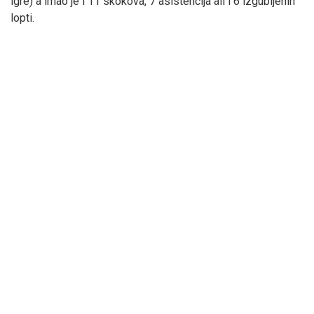
igre) a imao je i 11 skokova, 7 asistencija ali i 6 izgubljenih
lopti.