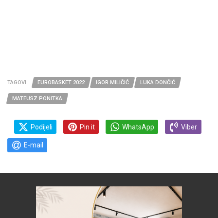
TAGOVI
EUROBASKET 2022
IGOR MILIČIĆ
LUKA DONČIĆ
MATEUSZ PONITKA
Podijeli
Pin it
WhatsApp
Viber
E-mail