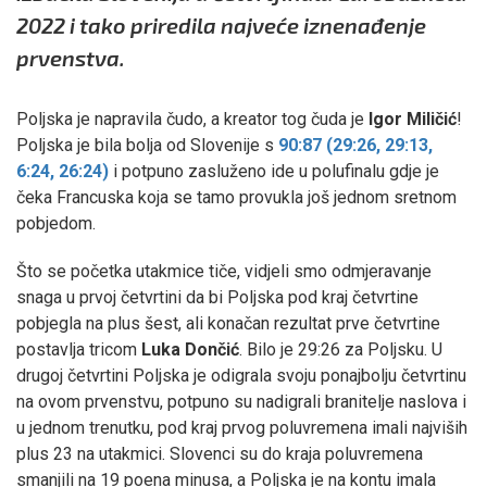
2022 i tako priredila najveće iznenađenje
prvenstva.
Poljska je napravila čudo, a kreator tog čuda je
Igor Miličić
!
Poljska je bila bolja od Slovenije s
90:87 (29:26, 29:13,
6:24, 26:24)
i potpuno zasluženo ide u polufinalu gdje je
čeka Francuska koja se tamo provukla još jednom sretnom
pobjedom.
Što se početka utakmice tiče, vidjeli smo odmjeravanje
snaga u prvoj četvrtini da bi Poljska pod kraj četvrtine
pobjegla na plus šest, ali konačan rezultat prve četvrtine
postavlja tricom
Luka Dončić
. Bilo je 29:26 za Poljsku. U
drugoj četvrtini Poljska je odigrala svoju ponajbolju četvrtinu
na ovom prvenstvu, potpuno su nadigrali branitelje naslova i
u jednom trenutku, pod kraj prvog poluvremena imali najviših
plus 23 na utakmici. Slovenci su do kraja poluvremena
smanjili na 19 poena minusa, a Poljska je na kontu imala