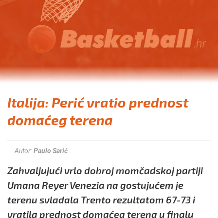
Italija: Perić vratio prednost
domaćeg terena
Autor:
Paulo Sarić
Zahvaljujući vrlo dobroj momčadskoj partiji
Umana Reyer Venezia na gostujućem je
terenu svladala Trento rezultatom 67-73 i
vratila prednost domaćeg terena u finalu