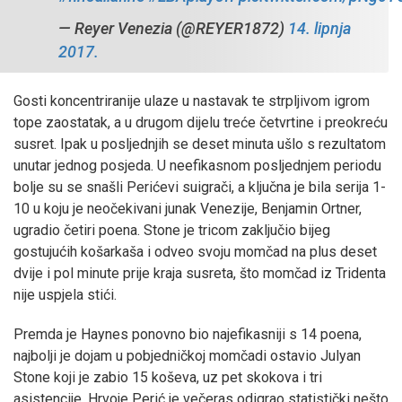
— Reyer Venezia (@REYER1872)
14. lipnja
2017.
Gosti koncentriranije ulaze u nastavak te strpljivom igrom
tope zaostatak, a u drugom dijelu treće četvrtine i preokreću
susret. Ipak u posljednjih se deset minuta ušlo s rezultatom
unutar jednog posjeda. U neefikasnom posljednjem periodu
bolje su se snašli Perićevi suigrači, a ključna je bila serija 1-
10 u koju je neočekivani junak Venezije, Benjamin Ortner,
ugradio četiri poena. Stone je tricom zaključio bijeg
gostujućih košarkaša i odveo svoju momčad na plus deset
dvije i pol minute prije kraja susreta, što momčad iz Tridenta
nije uspjela stići.
Premda je Haynes ponovno bio najefikasniji s 14 poena,
najbolji je dojam u pobjedničkoj momčadi ostavio Julyan
Stone koji je zabio 15 koševa, uz pet skokova i tri
asistencije. Hrvoje Perić je večeras odigrao statistički nešto