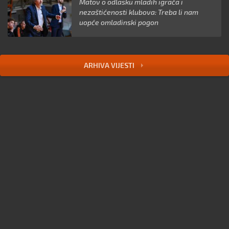
Matov o odlasku mladih igrača i
nezaštićenosti klubova: Treba li nam
uopće omladinski pogon
ARHIVA VIJESTI