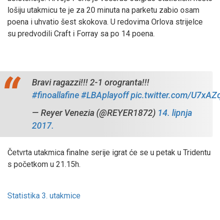
lošiju utakmicu te je za 20 minuta na parketu zabio osam
poena i uhvatio šest skokova. U redovima Orlova strijelce
su predvodili Craft i Forray sa po 14 poena.
Bravi ragazzi!!! 2-1 orogranta!!!
#finoallafine
#LBAplayoff
pic.twitter.com/U7xAZ
— Reyer Venezia (@REYER1872)
14. lipnja
2017.
Četvrta utakmica finalne serije igrat će se u petak u Tridentu
s početkom u 21.15h.
Statistika 3. utakmice