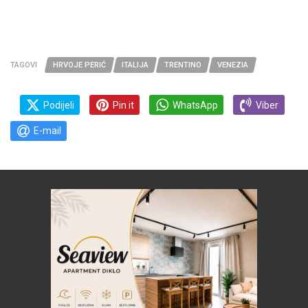
TAGOVI
HRVOJE PERIĆ
ITALIJA
TRENTINO
VENEZIA
Podijeli
Pin it
WhatsApp
Viber
E-mail