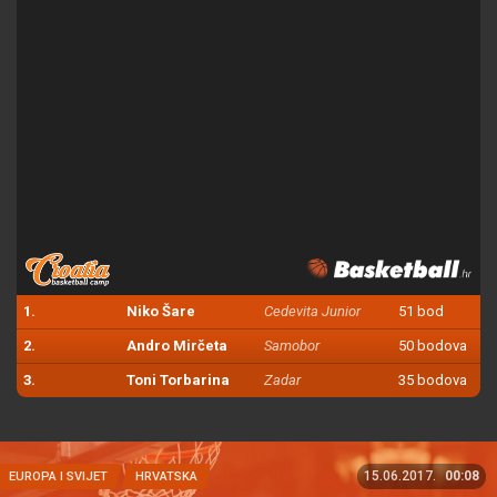
1.
Niko Šare
Cedevita Junior
51 bod
2.
Andro Mirčeta
Samobor
50 bodova
3.
Toni Torbarina
Zadar
35 bodova
15.06.2017.
00:08
EUROPA I SVIJET
HRVATSKA