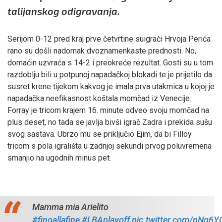
talijanskog odigravanja.
Serijom 0-12 pred kraj prve četvrtine suigrači Hrvoja Perića
rano su došli nadomak dvoznamenkaste prednosti. No,
domaćin uzvraća s 14-2 i preokreće rezultat. Gosti su u tom
razdoblju bili u potpunoj napadačkoj blokadi te je prijetilo da
susret krene tijekom kakvog je imala prva utakmica u kojoj je
napadačka neefikasnost koštala momčad iz Venecije.
Forray je tricom krajem 16. minute odveo svoju momčad na
plus deset, no tada se javlja bivši igrač Zadra i prekida sušu
svog sastava. Ubrzo mu se priključio Ejim, da bi Filloy
tricom s pola igrališta u zadnjoj sekundi prvog poluvremena
smanjio na ugodnih minus pet.
Mamma mia Arielito
#finoallafine
#LBAplayoff
pic.twitter.com/pNg6