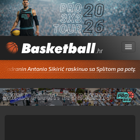
Menu
ranin Antonio Sikirić raskinuo sa Splitom pa potpisao 