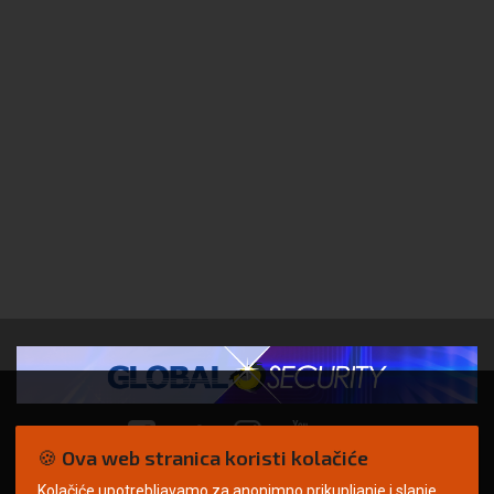
🍪 Ova web stranica koristi kolačiće
Kolačiće upotrebljavamo za anonimno prikupljanje i slanje