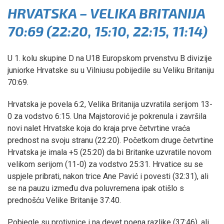
HRVATSKA – VELIKA BRITANIJA
70:69 (22:20, 15:10, 22:15, 11:14)
U 1. kolu skupine D na U18 Europskom prvenstvu B divizije
juniorke Hrvatske su u Vilniusu pobijedile su Veliku Britaniju
70:69.
Hrvatska je povela 6:2, Velika Britanija uzvratila serijom 13-
0 za vodstvo 6:15. Una Majstorović je pokrenula i završila
novi nalet Hrvatske koja do kraja prve četvrtine vraća
prednost na svoju stranu (22:20). Početkom druge četvrtine
Hrvatska je imala +5 (25:20) da bi Britanke uzvratile novom
velikom serijom (11-0) za vodstvo 25:31. Hrvatice su se
uspjele pribrati, nakon trice Ane Pavić i povesti (32:31), ali
se na pauzu između dva poluvremena ipak otišlo s
prednošću Velike Britanije 37:40.
Pobjegle su protivnice i na devet poena razlike (37:46), ali