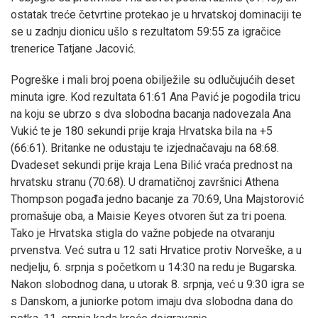
ostatak treće četvrtine protekao je u hrvatskoj dominaciji te
se u zadnju dionicu ušlo s rezultatom 59:55 za igračice
trenerice Tatjane Jacović.
Pogreške i mali broj poena obilježile su odlučujućih deset
minuta igre. Kod rezultata 61:61 Ana Pavić je pogodila tricu
na koju se ubrzo s dva slobodna bacanja nadovezala Ana
Vukić te je 180 sekundi prije kraja Hrvatska bila na +5
(66:61). Britanke ne odustaju te izjednačavaju na 68:68.
Dvadeset sekundi prije kraja Lena Bilić vraća prednost na
hrvatsku stranu (70:68). U dramatičnoj završnici Athena
Thompson pogađa jedno bacanje za 70:69, Una Majstorović
promašuje oba, a Maisie Keyes otvoren šut za tri poena.
Tako je Hrvatska stigla do važne pobjede na otvaranju
prvenstva. Već sutra u 12 sati Hrvatice protiv Norveške, a u
nedjelju, 6. srpnja s početkom u 14:30 na redu je Bugarska.
Nakon slobodnog dana, u utorak 8. srpnja, već u 9:30 igra se
s Danskom, a juniorke potom imaju dva slobodna dana do