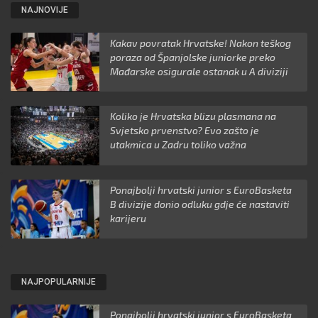
NAJNOVIJE
Kakav povratak Hrvatske! Nakon teškog
poraza od Španjolske juniorke preko
Mađarske osigurale ostanak u A diviziji
Koliko je Hrvatska blizu plasmana na
Svjetsko prvenstvo? Evo zašto je
utakmica u Zadru toliko važna
Ponajbolji hrvatski junior s EuroBasketa
B divizije donio odluku gdje će nastaviti
karijeru
NAJPOPULARNIJE
Ponajbolji hrvatski junior s EuroBasketa