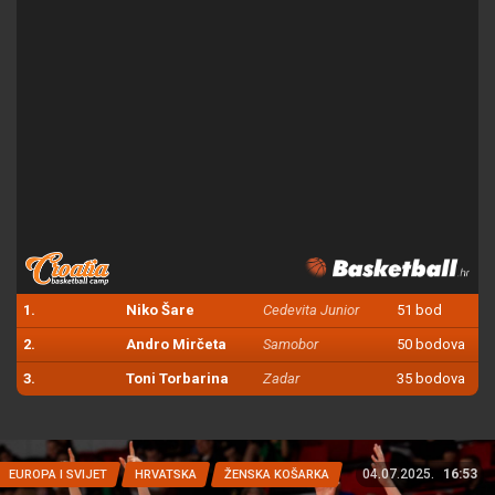
1.
Niko Šare
Cedevita Junior
51 bod
2.
Andro Mirčeta
Samobor
50 bodova
3.
Toni Torbarina
Zadar
35 bodova
04.07.2025.
16:53
EUROPA I SVIJET
HRVATSKA
ŽENSKA KOŠARKA