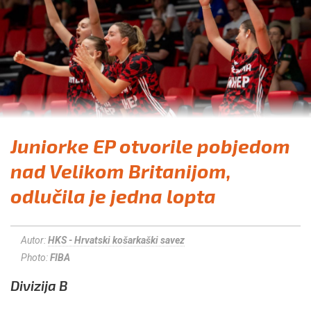
Juniorke EP otvorile pobjedom
nad Velikom Britanijom,
odlučila je jedna lopta
Autor:
HKS - Hrvatski košarkaški savez
Photo:
FIBA
Divizija B