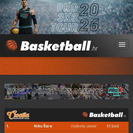
Menu
1.
Niko Šare
Cedevita Junior
51 bod