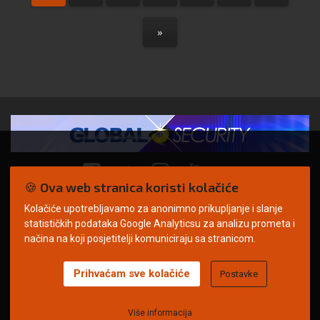
»
🍪 Ova web stranica koristi kolačiće
Kolačiće upotrebljavamo za anonimno prikupljanje i slanje
© Copyright 2026. | ARILEO
statističkih podataka Google Analyticsu za analizu prometa i
načina na koji posjetitelji komuniciraju sa stranicom.
Prihvaćam sve kolačiće
Postavke
Uvjeti korištenja
Politika privatnosti
Impressum
Oglašavanje
Kontakt
Više informacija