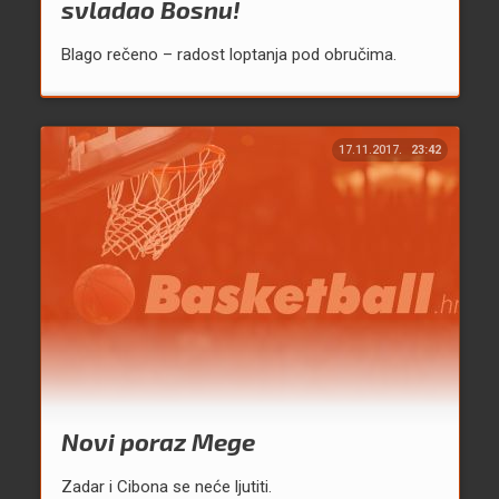
svladao Bosnu!
Blago rečeno – radost loptanja pod obručima.
17.11.2017.
23:42
Novi poraz Mege
Zadar i Cibona se neće ljutiti.