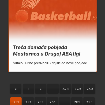
Treća domaća pobjeda
Mostaraca u Drugoj ABA ligi
Šutalo i Princ predvodili Zrinjski do nove pobjede.
«
1
2
...
248
249
250
251
252
253
254
...
289
290