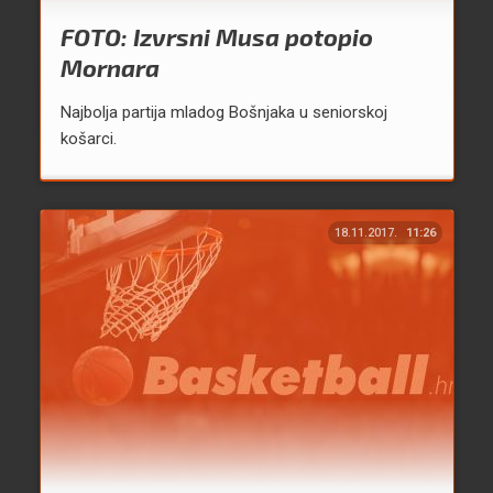
FOTO: Izvrsni Musa potopio
Mornara
Najbolja partija mladog Bošnjaka u seniorskoj
košarci.
18.11.2017.
11:26