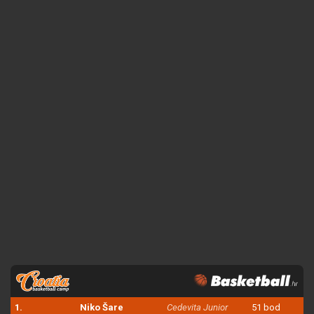
1.
Niko Šare
Cedevita Junior
51 bod