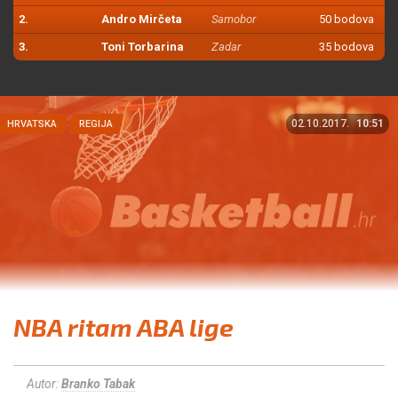
2.
Andro Mirčeta
Samobor
50 bodova
3.
Toni Torbarina
Zadar
35 bodova
02.10.2017.
10:51
HRVATSKA
REGIJA
NBA ritam ABA lige
Autor:
Branko Tabak