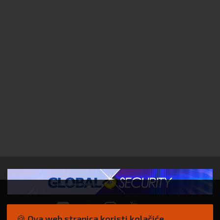
🍪 Ova web stranica koristi kolačiće