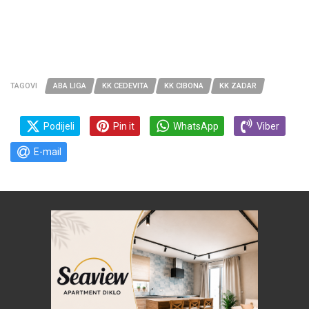
TAGOVI
ABA LIGA
KK CEDEVITA
KK CIBONA
KK ZADAR
Podijeli
Pin it
WhatsApp
Viber
E-mail