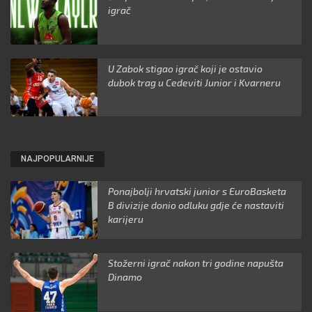
igrač
U Zabok stigao igrač koji je ostavio
dubok trag u Cedeviti Junior i Kvarneru
NAJPOPULARNIJE
Ponajbolji hrvatski junior s EuroBasketa
B divizije donio odluku gdje će nastaviti
karijeru
Stožerni igrač nakon tri godine napušta
Dinamo