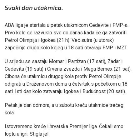
Svaki dan utakmica.
ABA liga je startala u petak utakmicom Cedevite i FMP-a.
Prvo kolo se razvuklo sve do danas kada će ga zatvoriti
Petrol Olimpija i Igokea (21 h). Već sutra (u utorak)
započinje drugo kolo kojeg u 18 sati otvaraju FMP i MZT.
U srijedu se sastaju Mornar i Partizan (17 sati), Zadar i
Cedevita (19 sati) i Crvena zvezda i Mega Bemex (21 sat),
Cibona će utakmicu drugog kola protiv Petrol Olimpije
odigrati u Draženovom domu u četvrtak s početkom u 18
sati. Isti dan kolo zatvaraju Igokea i Budućnost (20 sati).
Petak je dan odmora, a u subotu kreću utakmice trećeg
kola.
Istovremeno kreće i hrvatska Premijer liga. Čekali smo
loptu u igri. Stigla je!