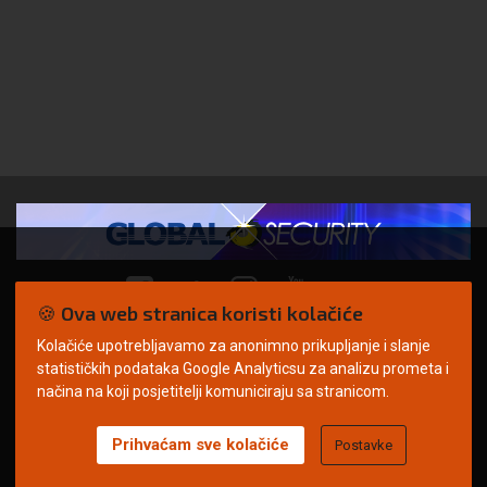
🍪 Ova web stranica koristi kolačiće
Kolačiće upotrebljavamo za anonimno prikupljanje i slanje
© Copyright 2026. | ARILEO
statističkih podataka Google Analyticsu za analizu prometa i
načina na koji posjetitelji komuniciraju sa stranicom.
Prihvaćam sve kolačiće
Postavke
Uvjeti korištenja
Politika privatnosti
Impressum