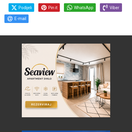
Podijeli
Pin it
WhatsApp
Viber
E-mail