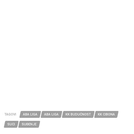
TAGOVI
ABA LIGA
ABA LIGA
KK BUDUĆNOST
KK CIBONA
SUCI
SUĐENJE