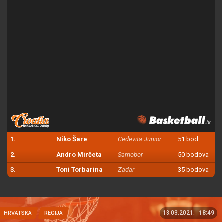
1.
Niko Šare
Cedevita Junior
51 bod
2.
Andro Mirčeta
Samobor
50 bodova
3.
Toni Torbarina
Zadar
35 bodova
18.03.2021.
18:49
HRVATSKA
REGIJA