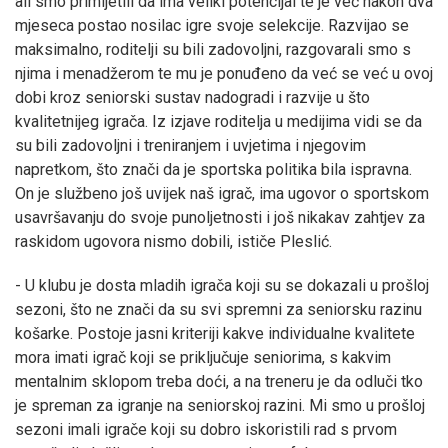
ali smo primijetili da ima veliki potencijal te je već nakon dva
mjeseca postao nosilac igre svoje selekcije. Razvijao se
maksimalno, roditelji su bili zadovoljni, razgovarali smo s
njima i menadžerom te mu je ponuđeno da već se već u ovoj
dobi kroz seniorski sustav nadogradi i razvije u što
kvalitetnijeg igrača. Iz izjave roditelja u medijima vidi se da
su bili zadovoljni i treniranjem i uvjetima i njegovim
napretkom, što znači da je sportska politika bila ispravna.
On je službeno još uvijek naš igrač, ima ugovor o sportskom
usavršavanju do svoje punoljetnosti i još nikakav zahtjev za
raskidom ugovora nismo dobili, ističe Pleslić.
- U klubu je dosta mladih igrača koji su se dokazali u prošloj
sezoni, što ne znači da su svi spremni za seniorsku razinu
košarke. Postoje jasni kriteriji kakve individualne kvalitete
mora imati igrač koji se priključuje seniorima, s kakvim
mentalnim sklopom treba doći, a na treneru je da odluči tko
je spreman za igranje na seniorskoj razini. Mi smo u prošloj
sezoni imali igrače koji su dobro iskoristili rad s prvom