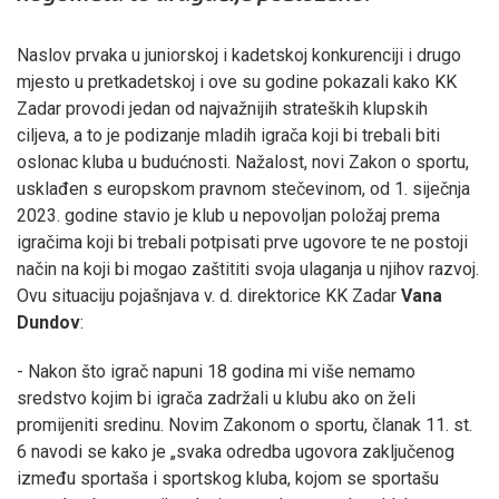
Naslov prvaka u juniorskoj i kadetskoj konkurenciji i drugo
mjesto u pretkadetskoj i ove su godine pokazali kako KK
Zadar provodi jedan od najvažnijih strateških klupskih
ciljeva, a to je podizanje mladih igrača koji bi trebali biti
oslonac kluba u budućnosti. Nažalost, novi Zakon o sportu,
usklađen s europskom pravnom stečevinom, od 1. siječnja
2023. godine stavio je klub u nepovoljan položaj prema
igračima koji bi trebali potpisati prve ugovore te ne postoji
način na koji bi mogao zaštititi svoja ulaganja u njihov razvoj.
Ovu situaciju pojašnjava v. d. direktorice KK Zadar
Vana
Dundov
:
- Nakon što igrač napuni 18 godina mi više nemamo
sredstvo kojim bi igrača zadržali u klubu ako on želi
promijeniti sredinu. Novim Zakonom o sportu, članak 11. st.
6 navodi se kako je „svaka odredba ugovora zaključenog
između sportaša i sportskog kluba, kojom se sportašu