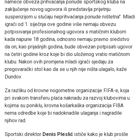
nameće obveza prihvaćanja ponude sportskog kluba na
zaključenje novog ugovora ili predstavlja prijetnju
suspenzijom u slučaju neprihvaćanja ponude ništetna". Mladi
igrači od 1. siječnja ove godine više nemaju obvezu
potpisivanja profesionalnog ugovora s matičnim klubom
kada napune 18 godina, odnosno nemaju pravno sredstvo
da on, kao prijašnjih godina, bude obvezan potpisati ugovor
na četiri godine kroz koje bi dio uloženog vratio matičnom
klubu. Nakon ovih promjena mladi igrači sjedaju za
pregovarački stol kao da se u njih nije ništa ulagalo, kaže
Dundov.
Za razliku od krovne nogometne organizacije FIFA-e, koja
pri svakom transferu plaća naknadu za razvoj klubovima u
kojima su poniklu, krovna košarkaška organizacija FIBA
nema odredbe koje bi nadoknadile ulaganja i nagradile
njihov rad.
Sportski direktor
Denis Pleslić
ističe kako je klub prošle