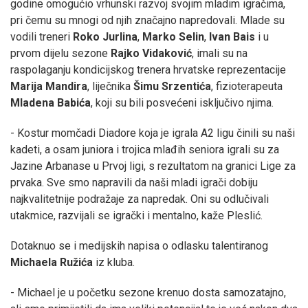
godine omogućio vrhunski razvoj svojim mladim igračima,
pri čemu su mnogi od njih značajno napredovali. Mlade su
vodili treneri
Roko Jurlina
,
Marko Selin
,
Ivan Bais
i u
prvom dijelu sezone
Rajko Vidaković
, imali su na
raspolaganju kondicijskog trenera hrvatske reprezentacije
Marija Mandira
, liječnika
Šimu Srzentića
, fizioterapeuta
Mladena Babića
, koji su bili posvećeni isključivo njima.
- Kostur momčadi Diadore koja je igrala A2 ligu činili su naši
kadeti, a osam juniora i trojica mlađih seniora igrali su za
Jazine Arbanase u Prvoj ligi, s rezultatom na granici Lige za
prvaka. Sve smo napravili da naši mladi igrači dobiju
najkvalitetnije podražaje za napredak. Oni su odlučivali
utakmice, razvijali se igrački i mentalno, kaže Pleslić.
Dotaknuo se i medijskih napisa o odlasku talentiranog
Michaela Ružića
iz kluba.
- Michael je u početku sezone krenuo dosta samozatajno,