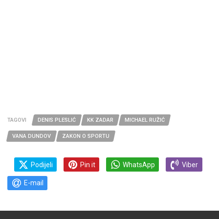
TAGOVI
DENIS PLESLIĆ
KK ZADAR
MICHAEL RUŽIĆ
VANA DUNDOV
ZAKON O SPORTU
Podijeli
Pin it
WhatsApp
Viber
E-mail