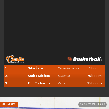
1.
Niko Šare
Cedevita Junior
51 bod
2.
Andro Mirčeta
Samobor
50 bodova
3.
Toni Torbarina
Zadar
35 bodova
07.07.2023.
15:23
HRVATSKA