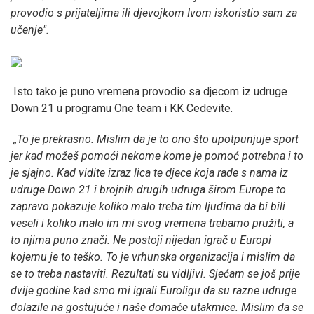
provodio s prijateljima ili djevojkom Ivom iskoristio sam za
učenje".
Isto tako je puno vremena provodio sa djecom iz udruge
Down 21 u programu One team i KK Cedevite.
„To je prekrasno. Mislim da je to ono što upotpunjuje sport
jer kad možeš pomoći nekome kome je pomoć potrebna i to
je sjajno. Kad vidite izraz lica te djece koja rade s nama iz
udruge Down 21 i brojnih drugih udruga širom Europe to
zapravo pokazuje koliko malo treba tim ljudima da bi bili
veseli i koliko malo im mi svog vremena trebamo pružiti, a
to njima puno znači. Ne postoji nijedan igrač u Europi
kojemu je to teško. To je vrhunska organizacija i mislim da
se to treba nastaviti. Rezultati su vidljivi. Sjećam se još prije
dvije godine kad smo mi igrali Euroligu da su razne udruge
dolazile na gostujuće i naše domaće utakmice. Mislim da se