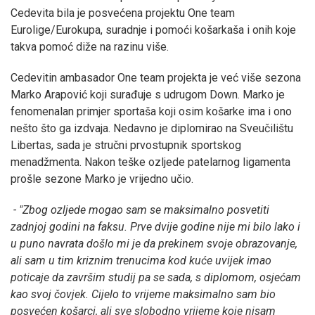
Cedevita bila je posvećena projektu One team
Eurolige/Eurokupa, suradnje i pomoći košarkaša i onih koje
takva pomoć diže na razinu više.
Cedevitin ambasador One team projekta je već više sezona
Marko Arapović koji surađuje s udrugom Down. Marko je
fenomenalan primjer sportaša koji osim košarke ima i ono
nešto što ga izdvaja. Nedavno je diplomirao na Sveučilištu
Libertas, sada je stručni prvostupnik sportskog
menadžmenta. Nakon teške ozljede patelarnog ligamenta
prošle sezone Marko je vrijedno učio.
- "Zbog ozljede mogao sam se maksimalno posvetiti
zadnjoj godini na faksu. Prve dvije godine nije mi bilo lako i
u puno navrata došlo mi je da prekinem svoje obrazovanje,
ali sam u tim kriznim trenucima kod kuće uvijek imao
poticaje da završim studij pa se sada, s diplomom, osjećam
kao svoj čovjek. Cijelo to vrijeme maksimalno sam bio
posvećen košarci, ali sve slobodno vrijeme koje nisam