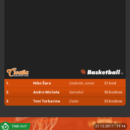
1.
Niko Šare
Cedevita Junior
51 bod
2.
Andro Mirčeta
Samobor
50 bodova
3.
Toni Torbarina
Zadar
35 bodova
21.12.2017.
11:14
TIME-OUT