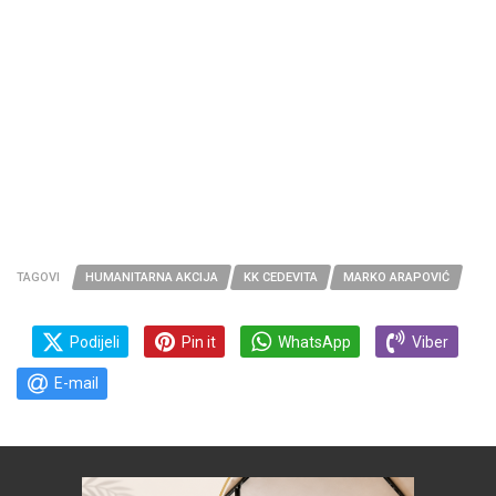
TAGOVI
HUMANITARNA AKCIJA
KK CEDEVITA
MARKO ARAPOVIĆ
Podijeli
Pin it
WhatsApp
Viber
E-mail