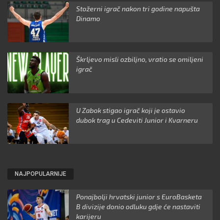
Stožerni igrač nakon tri godine napušta
Dinamo
Škrljevo misli ozbiljno, vratio se omiljeni
igrač
U Zabok stigao igrač koji je ostavio
dubok trag u Cedeviti Junior i Kvarneru
NAJPOPULARNIJE
Ponajbolji hrvatski junior s EuroBasketa
B divizije donio odluku gdje će nastaviti
karijeru