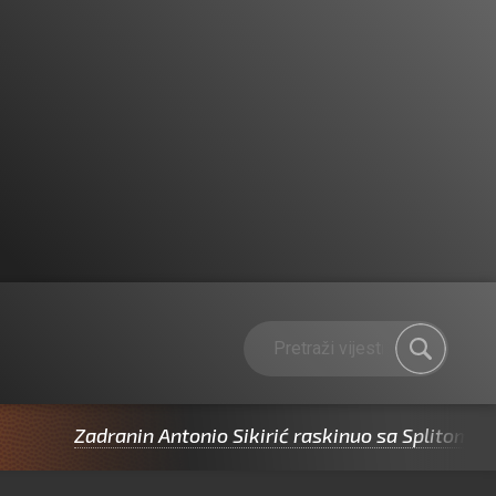
Zadranin Antonio Sikirić raskinuo sa Splitom pa potpi