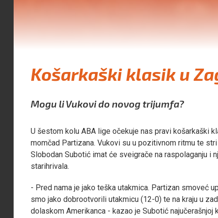
Košarkaški klasik u Z
Mogu li Vukovi do novog trijumfa?
U šestom kolu ABA lige očekuje nas pravi košarkaški 
momčad Partizana. Vukovi su u pozitivnom ritmu te str
Slobodan Subotić imat će sveigrače na raspolaganju i
starihrivala.
- Pred nama je jako teška utakmica. Partizan smoveć up
smo jako dobrootvorili utakmicu (12-0) te na kraju u za
dolaskom Amerikanca -
kazao je Subotić
najučerašnjoj 