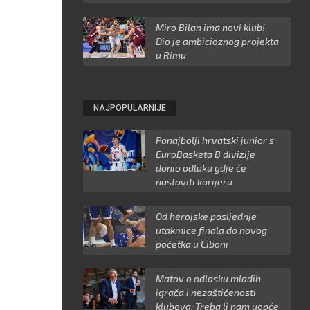
Miro Bilan ima novi klub!
Dio je ambicioznog projekta
u Rimu
NAJPOPULARNIJE
Ponajbolji hrvatski junior s
EuroBasketa B divizije
donio odluku gdje će
nastaviti karijeru
Od herojske posljednje
utakmice finala do novog
početka u Ciboni
Matov o odlasku mladih
igrača i nezaštićenosti
klubova: Treba li nam uopće