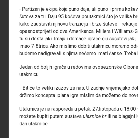
-
Partizan je ekipa koja puno daje, ali puno i prima košev
šuteva za tri. Daju 95 koševa poutakmici što je velika b
kako zaustaviti njihovu tranziciju i brze šuteve - rekao
opasnostprijeti od dva Amerikanca, Millera i Williams-Go
tu su dosta jaki. Imaju i domaće igrače čiji sušutevi jaki
imao 7-8trica. Ako mislimo dobiti utakmicu moramo odi
budemo nadigravali s njima nećemo imati šanse. Treba b
Jedan od boljih igrača u redovima ovosezonske Cibone
utakmicu.
- Bit će to veliki izazov za nas. U zadnje vrijemejako 
držimo koncepta iplana igre mislim da možemo do nov
Utakmica je na rasporedu u petak, 27.listopada u 18:00 
možete kupiti putem sustava
ulaznice.hr
ili na blagajni
dan utakmice.