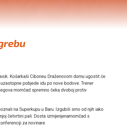
agrebu
klasik. Košarkaši Ciboneu Draženovom domu ugostit će
i uzastopne pobjede idu po nove bodove. Trener
 njegova momčad spremno čeka dvoboj protiv
oznali na Superkupu u Baru. Izgubili smo od njih iako
dnjoj četvrtini pali. Dosta izmijenjenamomčad s
konferenciji za novinare.