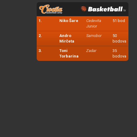
1.
Niko Šare
Cedevita
51 bod
Junior
2.
Andro
Samobor
50
Mirčeta
bodova
3.
Toni
Zadar
35
Torbarina
bodova