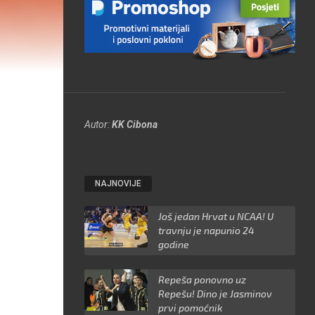
Autor:
KK Cibona
NAJNOVIJE
Još jedan Hrvat u NCAA! U
travnju je napunio 24
godine
Repeša ponovno uz
Repešu! Dino je Jasminov
prvi pomoćnik