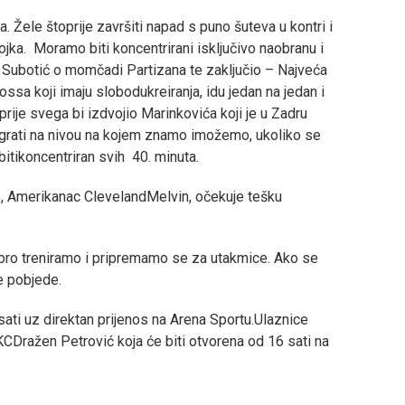
a. Žele štoprije završiti napad s puno šuteva u kontri i
rojka. Moramo biti koncentrirani isključivo naobranu i
je Subotić o momčadi Partizana te zaključio – Najveća
ssa koji imaju slobodukreiranja, idu jedan na jedan i
, prije svega bi izdvojio Marinkovića koji je u Zadru
grati na nivou na kojem znamo imožemo, ukoliko se
itikoncentriran svih 40. minuta.
, Amerikanac ClevelandMelvin, očekuje tešku
dobro treniramo i pripremamo se za utakmice. Ako se
e pobjede.
sati
uz direktan prijenos na Arena Sportu.Ulaznice
 KCDražen Petrović koja će biti otvorena od 16 sati na