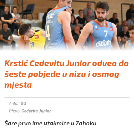
Krstić Cedevitu Junior odveo do
šeste pobjede u nizu i osmog
mjesta
Autor:
DG
Photo:
Cedevita Junior
Šare prvo ime utakmice u Zaboku