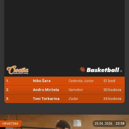
1.
Niko Šare
Cedevita Junior
51 bod
2.
Andro Mirčeta
Samobor
50 bodova
3.
Toni Torbarina
Zadar
35 bodova
25.04.2026.
23:58
HRVATSKA