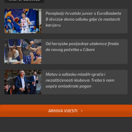
Ponajbolji hrvatski junior s EuroBasketa
B divizije donio odluku gdje će nastaviti
karijeru
Od herojske posljednje utakmice finala
do novog početka u Ciboni
Matov o odlasku mladih igrača i
nezaštićenosti klubova: Treba li nam
uopće omladinski pogon
ARHIVA VIJESTI