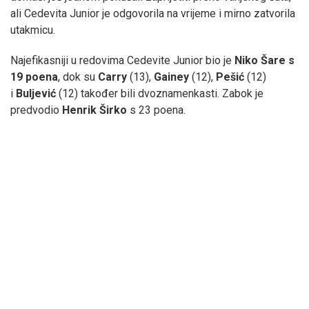
ali Cedevita Junior je odgovorila na vrijeme i mirno zatvorila
utakmicu.
Najefikasniji u redovima Cedevite Junior bio je
Niko Šare s
19 poena
, dok su
Carry
(13),
Gainey
(12),
Pešić
(12)
i
Buljević
(12) također bili dvoznamenkasti. Zabok je
predvodio
Henrik Širko
s 23 poena.