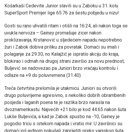
Košarkaši Cedevite Junior slavili su u Zaboku u 31. kolu
SuperSport Premijer lige 65:76 za šestu pobjedu u nizu!
Gosti su rano uhvatili ritam i otišli na 16:24, ali nakon toga se
uvukla nervoza – Gainey promašuje zicer nakon
proklizavanja, Krstanović u sljedećem napadu nepotrebno
žuri i Zabok dobiva priliku za povratak. Domaći su imali i
polaganje za 29:30, no Kalajžić je ispratio akciju do kraja,
blokirao i odmah na drugoj strani završio za novu prednost,
Buljević se nadovezao pa Juniori brzo vraćaju kontrolu i
odlaze na +9 do poluvremena (31:40).
Treća četvrtina prelomila je utakmicu. Juniori su otvorili
drugo poluvrijeme agresivno, s nekoliko dobrih obrambenih
posjeda i laganih poena te je razlika brzo narasla na
dvoznamenkastu. Najvećih +21 bilo je kod 44:65 nakon šuta
Lukše Buljevića, a kad je Zabok spustio na -10, Gainey je
pogodio tricu s istekom napada i vratio mir. U završnici su
domaći još jednom pokušali zaprijetiti preko vanjskog šuta,