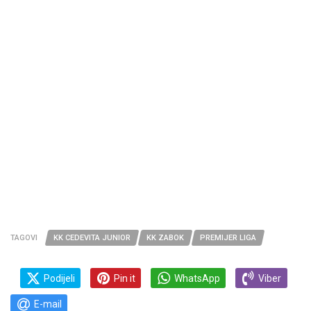
TAGOVI
KK CEDEVITA JUNIOR
KK ZABOK
PREMIJER LIGA
Podijeli
Pin it
WhatsApp
Viber
E-mail