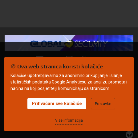
🍪 Ova web stranica koristi kolačiće
Kolačiće upotrebljavamo za anonimno prikupljanje i slanje
© Copyright 2026. | ARILEO
statističkih podataka Google Analyticsu za analizu prometa i
načina na koji posjetitelji komuniciraju sa stranicom.
Prihvaćam sve kolačiće
Postavke
Uvjeti korištenja
Politika privatnosti
Impressum
Oglašavanje
Kontakt
Više informacija