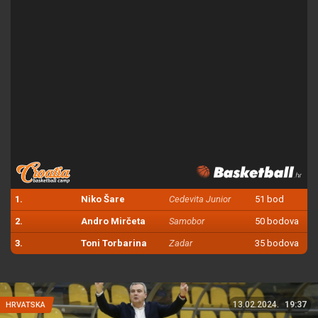
1.
Niko Šare
Cedevita Junior
51 bod
2.
Andro Mirčeta
Samobor
50 bodova
3.
Toni Torbarina
Zadar
35 bodova
13.02.2024.
19:37
HRVATSKA