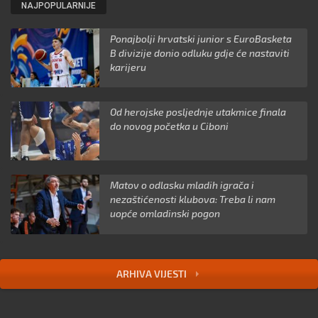
NAJPOPULARNIJE
Ponajbolji hrvatski junior s EuroBasketa
B divizije donio odluku gdje će nastaviti
karijeru
Od herojske posljednje utakmice finala
do novog početka u Ciboni
Matov o odlasku mladih igrača i
nezaštićenosti klubova: Treba li nam
uopće omladinski pogon
ARHIVA VIJESTI