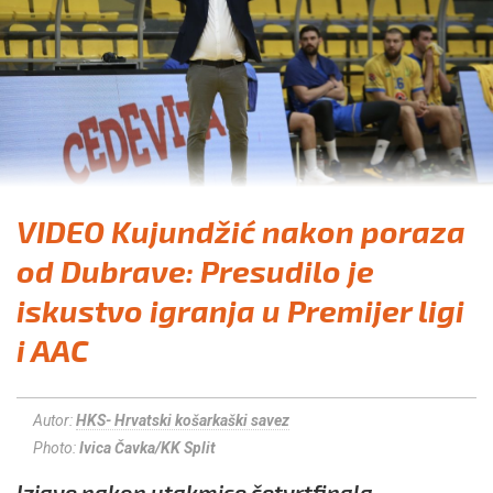
VIDEO Kujundžić nakon poraza
od Dubrave: Presudilo je
iskustvo igranja u Premijer ligi
i AAC
Autor:
HKS- Hrvatski košarkaški savez
Photo:
Ivica Čavka/KK Split
Izjave nakon utakmice četvrtfinala