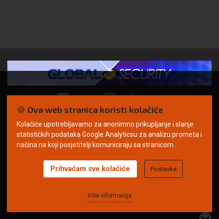
🍪 Ova web stranica koristi kolačiće
Kolačiće upotrebljavamo za anonimno prikupljanje i slanje
© Copyright 2026. | ARILEO
statističkih podataka Google Analyticsu za analizu prometa i
načina na koji posjetitelji komuniciraju sa stranicom.
Prihvaćam sve kolačiće
Postavke
Uvjeti korištenja
Politika privatnosti
Impressum
Oglašavanje
Kontakt
Više informacija