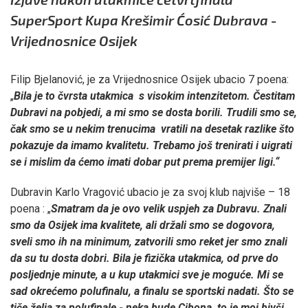
SuperSport Kupa Krešimir Ćosić Dubrava -
Vrijednosnice Osijek
Filip Bjelanović, je za Vrijednosnice Osijek ubacio 7 poena:
„
Bila je to čvrsta utakmica s visokim intenzitetom. Čestitam
Dubravi na pobjedi, a mi smo se dosta borili. Trudili smo se,
čak smo se u nekim trenucima vratili na desetak razlike što
pokazuje da imamo kvalitetu. Trebamo još trenirati i uigrati
se i mislim da ćemo imati dobar put prema premijer ligi.“
Dubravin Karlo Vragović ubacio je za svoj klub najviše – 18
poena : „
Smatram da je ovo velik uspjeh za Dubravu. Znali
smo da Osijek ima kvalitete, ali držali smo se dogovora,
sveli smo ih na minimum, zatvorili smo reket jer smo znali
da su tu dosta dobri. Bila je fizička utakmica, od prve do
posljednje minute, a u kup utakmici sve je moguće. Mi se
sad okrećemo polufinalu, a finalu se sportski nadati. Što se
tiče želja za polufinale - neka bude Cibona, to je moj bivši