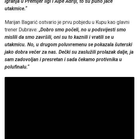
igranja u Premijer ligi i Alpe Adriji, to su puno jače
utakmice.“
Marijan Bagarić ostvario je prvu pobjedu u Kupu kao glavni
trener Dubrave: „
Dobro smo počeli, no u podsvijesti smo
mislili da smo završili, oni su to kaznili i vratili se u
utakmicu. No, u drugom poluvremenu se pokazala šuterski
jako dobra večer za nas. Dečki su zaslužili prolazak dalje, ja
sam zadovoljan i presretan i sada čekamo protivnika u
polufinalu.“