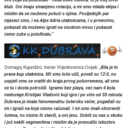
klub. Oni imaju smanjenu rotaciju, a mi smo mlada ekipa i
mislim da se možemo potući s njima. Posljednjih par
mjeseci smo, i na Alpe Adria utakmicama, i u prvenstvu,
pokazali da možemo igrati na visokom nivou i pokazat
ćemo zube u polufinalu.“
Domagoj Kujundžić, trener Vrijednosnica Osijek: „
Bila je to
prava kup utakmica. MI smo loše ušli, poveli su 12:0, no
uspjeli smo se vratiti do kraja prvog poluvremena, ali smo
se tu i dosta potrošili. Igramo bez playa, već nam 4 kola
nedostaje Kristijan Vladović koji igra i po više od 30 minuta.
Dubrava je imala fenomenalnu šutersku večer, pogađali su
im i igrači na koje nismo računali. I mi smo imali otvorenih
šuteva, no nismo ih stavili, a oni jesu. Dobili su nas u skoku
i još nekih segmentima i mislim da je presudilo iskustvo