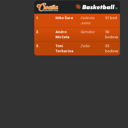
1.
Niko Šare
Cedevita
51 bod
Junior
2.
Andro
Samobor
50
Mirčeta
bodova
3.
Toni
Zadar
35
Torbarina
bodova