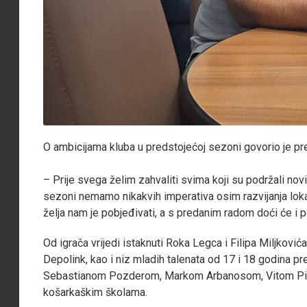
O ambicijama kluba u predstojećoj sezoni govorio je p
– Prije svega želim zahvaliti svima koji su podržali nov
sezoni nemamo nikakvih imperativa osim razvijanja lokal
želja nam je pobjeđivati, a s predanim radom doći će i 
Od igrača vrijedi istaknuti Roka Legca i Filipa Miljkovi
Depolink, kao i niz mladih talenata od 17 i 18 godin
Sebastianom Pozderom, Markom Arbanosom, Vitom Pile
košarkaškim školama.