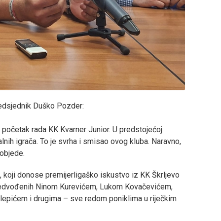
redsjednik Duško Pozder:
i početak rada KK Kvarner Junior. U predstojećoj
nih igrača. To je svrha i smisao ovog kluba. Naravno,
pobjede.
ća, koji donose premijerligaško iskustvo iz KK Škrljevo
a predvođenih Ninom Kurevićem, Lukom Kovačevićem,
pićem i drugima – sve redom poniklima u riječkim