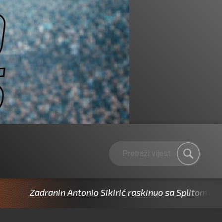
n Antonio Sikirić raskinuo sa Splitom pa potpisao za C