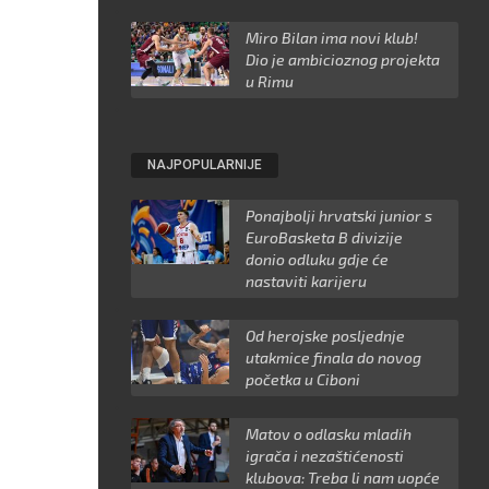
Miro Bilan ima novi klub!
Dio je ambicioznog projekta
u Rimu
NAJPOPULARNIJE
Ponajbolji hrvatski junior s
EuroBasketa B divizije
donio odluku gdje će
nastaviti karijeru
Od herojske posljednje
utakmice finala do novog
početka u Ciboni
Matov o odlasku mladih
igrača i nezaštićenosti
klubova: Treba li nam uopće