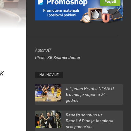
Autor:
AT
Photo:
KK Kvarner Junior
KK
NAJNOVIJE
Još jedan Hrvat u NCAA! U
travnju je napunio 24
godine
Repeša ponovno uz
Repešu! Dino je Jasminov
prvi pomoćnik