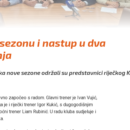
 sezonu i nastup u dva
nja
 nove sezone održali su predstavnici riječkog 
ovno započeo s radom. Glavni trener je Ivan Vujić,
 je i riječki trener Igor Kukić, s dugogodišnjim
ni trener Liam Rubinić. U radu kluba sudjeluje i
a.