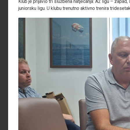
Klub je prijavio tri službena natjecanja: A2 ligu – zapad,
juniorsku ligu. U klubu trenutno aktivno trenira tridesetak