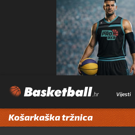
Vijesti
Košarkaška tržnica