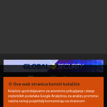
🍪 Ova web stranica koristi kolačiće
Kolačiće upotrebljavamo za anonimno prikupljanje i slanje
© Copyright 2026. | ARILEO
statističkih podataka Google Analyticsu za analizu prometa i
načina na koji posjetitelji komuniciraju sa stranicom.