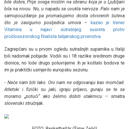
bile dobre, Prije svega mislim na obranu koja je u Ljubljani
bila na nivou. No, u napadu se uvukla nervoza. Palo nam je
samopouzdanje pa promašujemo dosta otvorenih šuteva
što je zasigurno posljedica umora
–
kazao je trener
Vitamina u najavi sutrašnjeg susreta protiv
prošlosezonskog finalista talijanskog prvenstva.
Zagrepčani su u prvom ogledu sutrašnjih suparnika u Italiji
bili nadomak pobjede. Vodili su i 18 razlike sredinom druge
dionice, no loše drugo poluvrijeme ih je koštalo bodova te
im je praktički usmjerilo europsku sezonu.
-
Neće nam biti lako. Oni nam ne odgovaraju kao momčad.
Atletski i fizički su jaki, igraju prljavo, guraju se te se
moramo „potući“ ako želimo dobiti utakmicu
– smatra
slovenski stručnjak.
FOTO: Basketball.hr (Šime Zelić)