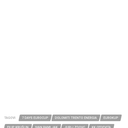
TAGOVI
7 DAYS EUROCUP
DOLOMITI TRENTO ENERGIA
EUROKUP
FILIP KRUŠLIN
IVAN RAMLJAK
JURIJ ZDOVC
KK CEDEVITA