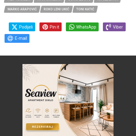
MARKO ARAPOVIĆ
ROKO LENI UKIĆ
TONI KATIĆ
Podijeli
Pin it
WhatsApp
Viber
E-mail