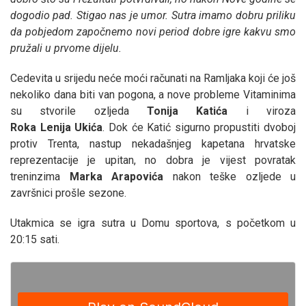
dogodio pad. Stigao nas je umor. Sutra imamo dobru priliku
da pobjedom započnemo novi period dobre igre kakvu smo
pružali u prvome dijelu.
Cedevita u srijedu neće moći računati na Ramljaka koji će još
nekoliko dana biti van pogona, a nove probleme Vitaminima
su stvorile ozljeda
Tonija
Katića
i viroza
Roka
Lenija
Ukića
. Dok će Katić sigurno propustiti dvoboj
protiv Trenta, nastup nekadašnjeg kapetana hrvatske
reprezentacije je upitan, no dobra je vijest povratak
treninzima
Marka
Arapovića
nakon teške ozljede u
završnici prošle sezone.
Utakmica se igra sutra u Domu sportova, s početkom u
20:15 sati.