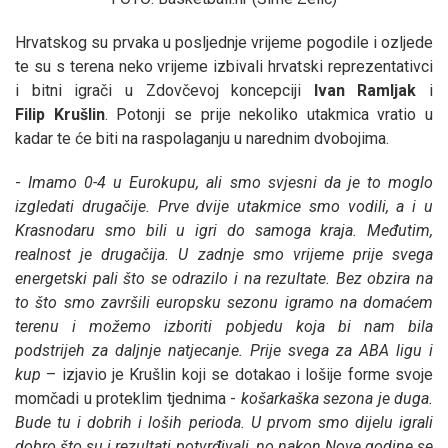
Hrvatskog su prvaka u posljednje vrijeme pogodile i ozljede
te su s terena neko vrijeme izbivali hrvatski reprezentativci
i bitni igrači u Zdovčevoj koncepciji
Ivan
Ramljak
i
Filip
Krušlin
. Potonji se prije nekoliko utakmica vratio u
kadar te će biti na raspolaganju u narednim dvobojima.
-
Imamo 0-4 u Eurokupu, ali smo svjesni da je to moglo
izgledati drugačije. Prve dvije utakmice smo vodili, a i u
Krasnodaru smo bili u igri do samoga kraja. Međutim,
realnost je drugačija. U zadnje smo vrijeme prije svega
energetski pali što se odrazilo i na rezultate. Bez obzira na
to što smo završili europsku sezonu igramo na domaćem
terenu i možemo izboriti pobjedu koja bi nam bila
podstrijeh za daljnje natjecanje. Prije svega za ABA ligu i
kup
– izjavio je Krušlin koji se dotakao i lošije forme svoje
momčadi u proteklim tjednima -
košarkaška sezona je duga.
Bude tu i dobrih i loših perioda. U prvom smo dijelu igrali
dobro što su i rezultati potvrđivali, no nakon Nove godine se