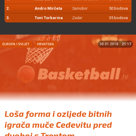
2.
Andro Mirčeta
Samobor
50 bodova
3.
Toni Torbarina
Zadar
35 bodova
30.01.2018.
21:17
EUROPA I SVIJET
HRVATSKA
Loša forma i ozljede bitnih
igrača muče Cedevitu pred
dvoboj s Trentom