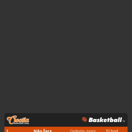
1.
Niko Šare
Cedevita Junior
51 bod