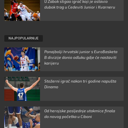
U Zabok stigao igrač koji je ostavio
dubok trag u Cedeviti Junior i Kvarneru
NAJPOPULARNIJE
Ponajbolji hrvatski junior s EuroBasketa
B divizije donio odluku gdje će nastaviti
karijeru
Stožerni igrač nakon tri godine napušta
Dinamo
Od herojske posljednje utakmice finala
do novog početka u Ciboni