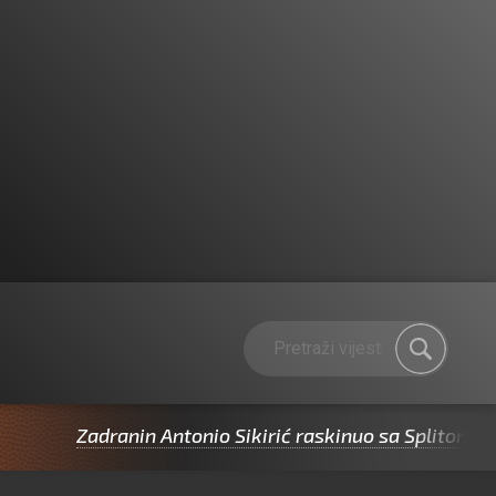
Zadranin Antonio Sikirić raskinuo sa Splitom pa potp