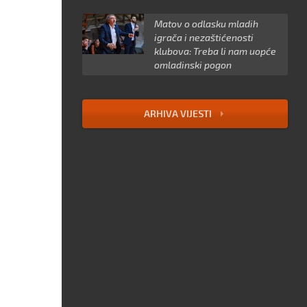
Matov o odlasku mladih
igrača i nezaštićenosti
klubova: Treba li nam uopće
omladinski pogon
ARHIVA VIJESTI