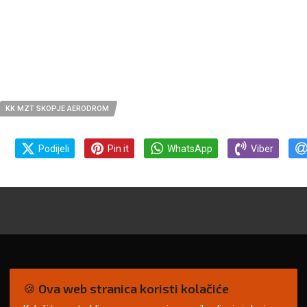
KK MZT SKOPJE AERODROM
Podijeli
Pin it
WhatsApp
Viber
🍪 Ova web stranica koristi kolačiće