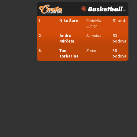
1.
Niko Šare
Cedevita
51 bod
Junior
2.
Andro
Samobor
50
Mirčeta
bodova
3.
Toni
Zadar
35
Torbarina
bodova