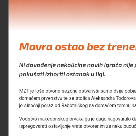
Mavra ostao bez trene
Ni dovođenje nekolicine novih igrača ni
pokušati izboriti ostanak u ligi.
MZT je loše otvorio sezonu ostvarivši samo dvije pobje
domaćem prvenstvu te se stolica Aleksandra Todorova v
je sinoćnji poraz od Rabotničkog na domaćem terenu n
Vodstvo makedonskog prvaka ga je dugo nagovaralo da p
ispregovarati ostavljanje vrata otvorenim za neku buduć