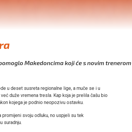
ra
je pomoglo Makedoncima koji će s novim trenerom
de u deset susreta regionalne lige, a muče se i u
eć duže vremena tresla. Kap koja je prelila čašu bio
akon kojega je podnio neopozivu ostavku.
romijeni svoju odluku, no uspjeli su tek
u suradnju.