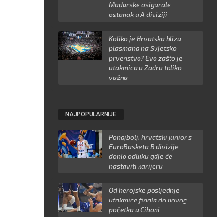
Mađarske osigurale
ostanak u A diviziji
Koliko je Hrvatska blizu
plasmana na Svjetsko
prvenstvo? Evo zašto je
utakmica u Zadru toliko
važna
NAJPOPULARNIJE
Ponajbolji hrvatski junior s
EuroBasketa B divizije
donio odluku gdje će
nastaviti karijeru
Od herojske posljednje
utakmice finala do novog
početka u Ciboni