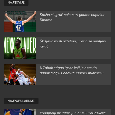
NAJNOVIJE
Stožerni igrač nakon tri godine napušta
Dinamo
Škrljevo misli ozbiljno, vratio se omiljeni
igrač
U Zabok stigao igrač koji je ostavio
dubok trag u Cedeviti Junior i Kvarneru
NAJPOPULARNIJE
Ponajbolji hrvatski junior s EuroBasketa