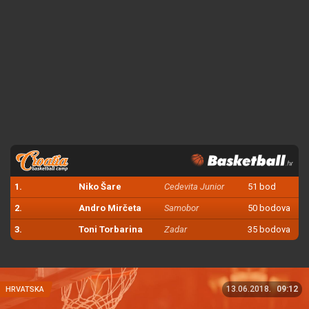
1.
Niko Šare
Cedevita Junior
51 bod
2.
Andro Mirčeta
Samobor
50 bodova
3.
Toni Torbarina
Zadar
35 bodova
13.06.2018.
09:12
HRVATSKA