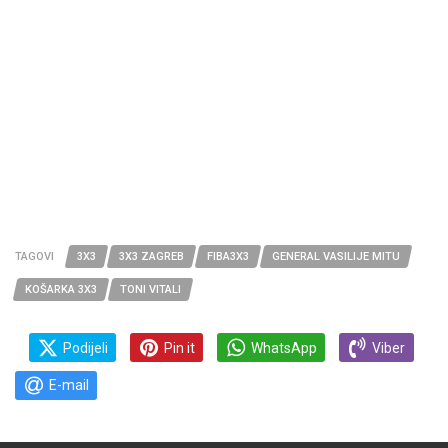
TAGOVI
3X3
3X3 ZAGREB
FIBA3X3
GENERAL VASILIJE MITU
KOŠARKA 3X3
TONI VITALI
Podijeli
Pin it
WhatsApp
Viber
E-mail