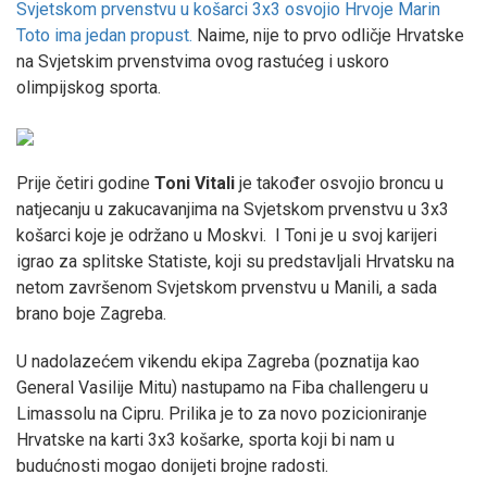
Svjetskom prvenstvu u košarci 3x3 osvojio Hrvoje Marin
Toto ima jedan propust.
Naime, nije to prvo odličje Hrvatske
na Svjetskim prvenstvima ovog rastućeg i uskoro
olimpijskog sporta.
Prije četiri godine
Toni Vitali
je
također
osvojio broncu u
natjecanju u zakucavanjima na Svjetskom prvenstvu u 3x3
košarci koje je održano u Moskvi. I Toni je u svoj karijeri
igrao za splitske Statiste, koji su predstavljali Hrvatsku na
netom završenom Svjetskom prvenstvu u Manili, a sada
brano boje Zagreba.
U nadolazećem vikendu ekipa Zagreba (poznatija kao
General Vasilije Mitu) nastupamo na Fiba challengeru u
Limassolu
na Cipru. Prilika je to za novo pozicioniranje
Hrvatske na karti 3x3 košarke, sporta koji bi nam u
budućnosti mogao donijeti brojne radosti.