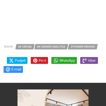
TAGOVI
KK CIBONA
KK HERMES ANALITICA
ZVONIMIR MRAVAK
Podijeli
Pin it
WhatsApp
Viber
E-mail