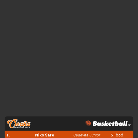
1.
Niko Šare
Cedevita Junior
51 bod