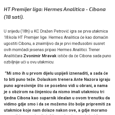
HT Premijer liga: Hermes Analitica - Cibona
(18 sati).
U srijedu (18h) u KC Dražen Petrović igra se prva utakmica
18.kola HT Premijer lige. Hermes Analitica će kao domaćin
ugostiti Cibonu, a znaimljivo da je prvi međusobni susret
ovih momčadi jesenas pripao Hermes Analitici. Trener
Analitičara
Zvonimir Mravak
ističe da će Cibona sada puno
ozbiljnije ući u ovu utakmicu:
”Mi smo ih u prvom dijelu uspijeli iznenaditi, a sada će
to biti puno teže. Dolaskom trenera Ante Nazora igraju
puno agresivnije što se posebno vidi u obrani, a nama
je s obzirom na činjenicu da nismo imali utakmicu tri
tjedna Cibona kao suparnik idealan u ovom trenutku da
vidimo gdje smo i da se možemo što bolje pripremiti za
utakmice koje nam dolaze nakon ove, a gdje moramo