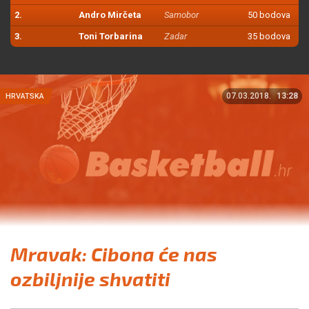
2.
Andro Mirčeta
Samobor
50 bodova
3.
Toni Torbarina
Zadar
35 bodova
07.03.2018.
13:28
HRVATSKA
Mravak: Cibona će nas
ozbiljnije shvatiti