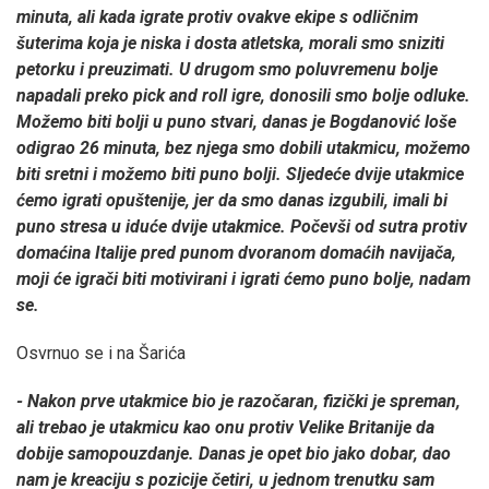
minuta, ali kada igrate protiv ovakve ekipe s odličnim
šuterima koja je niska i dosta atletska, morali smo sniziti
petorku i preuzimati. U drugom smo poluvremenu bolje
napadali preko pick and roll igre, donosili smo bolje odluke.
Možemo biti bolji u puno stvari, danas je Bogdanović loše
odigrao 26 minuta, bez njega smo dobili utakmicu, možemo
biti sretni i možemo biti puno bolji. Sljedeće dvije utakmice
ćemo igrati opuštenije, jer da smo danas izgubili, imali bi
puno stresa u iduće dvije utakmice. Počevši od sutra protiv
domaćina Italije pred punom dvoranom domaćih navijača,
moji će igrači biti motivirani i igrati ćemo puno bolje, nadam
se.
Osvrnuo se i na Šarića
- Nakon prve utakmice bio je razočaran, fizički je spreman,
ali trebao je utakmicu kao onu protiv Velike Britanije da
dobije samopouzdanje. Danas je opet bio jako dobar, dao
nam je kreaciju s pozicije četiri, u jednom trenutku sam