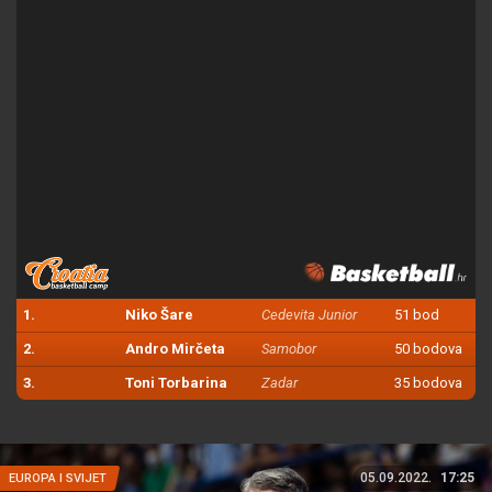
1.
Niko Šare
Cedevita Junior
51 bod
2.
Andro Mirčeta
Samobor
50 bodova
3.
Toni Torbarina
Zadar
35 bodova
05.09.2022.
17:25
EUROPA I SVIJET