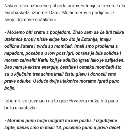
Nakon teško izborene pobjede protiv Estonije u trećem kolu
Eurobasketa, izbornik Damir Mulaomerović podijelio je
svoje dojmove o utakmici.
- Možemo biti sretni s pobjedom. Znao sam da će biti teška
utakmica protiv niske ekipe kao što je Estonija, imaju
odlične šutere i tvrda su momčad. Imali smo problema s
napadom, posebno u low post igri, obrana je bila solidna i
moram zahvaliti Karlu koji je odlučio igrati iako je ozlijeđen.
Dao nam je ekstra energije, čestitke i ostatku momčadi što
su u ključnim trenucima imali čistu glavu i donosili smo
prave odluke. U iduće dvije utakmice moramo igrati puno
bolje.
Izbornik se osvrnuo i na to gdje Hrvatska može biti puno
bolja u nastavku.
- Moramo puno bolje odigrati na low postu. I izgubljene
lopte, danas smo ih imali 18, posebno puno u prvih deset