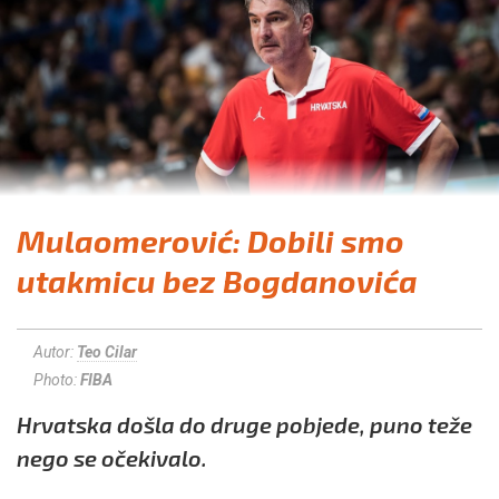
Mulaomerović: Dobili smo
utakmicu bez Bogdanovića
Autor:
Teo Cilar
Photo:
FIBA
Hrvatska došla do druge pobjede, puno teže
nego se očekivalo.