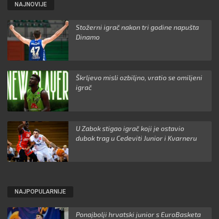
NAJNOVIJE
Stožerni igrač nakon tri godine napušta
Dinamo
Škrljevo misli ozbiljno, vratio se omiljeni
igrač
U Zabok stigao igrač koji je ostavio
dubok trag u Cedeviti Junior i Kvarneru
NAJPOPULARNIJE
Ponajbolji hrvatski junior s EuroBasketa