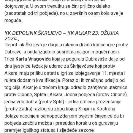
doigravanje. U ovom trenutku se čini prilično daleko
(zaostatak od tri pobjede), no u završnih osam kola sve je
moguće.
KK DEPOLINK ŠKRLJEVO – KK ALKAR 23. OŽUJKA
2024.,
DepoLink Škrljevo je dugo u rukama držalo konce igre protiv
Dubrave, a onda izgubilo susret na najgori mogući način.
Trica
Karla Vragovića
koja je pogurala Dubravaše dalje od
dna ljestvice težak je udarac za Škrljevčane koji protiv
Alkara imaju priliku ostati u igri za izbjegavanje 11. mjesta i
ruleta dodatnih kvalifikacija. Poraz bi ih značajno udaljio od
tog cilja. Alkar je u trećem krugu odradio zahtjevne utakmice
protiv Cibone, Splita i Alkara. Jedna pobjeda (protiv Cibone),
jedna vrlo dobra (protiv Split) i jedna odlična prezentacije
(protiv Zadra) razlog su zbog kojeg Sinjani u Kostrenu
dolaze napunjeni samopouzdanjem svjesni činjenice da bi
pobjeda značila možda i presudan korak u osiguravanju
premijerligaškog statusa i sljedeće sezone.