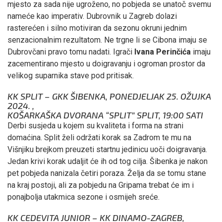
mjesto za sada nije ugroženo, no pobjeda se unatoč svemu
nameće kao imperativ. Dubrovnik u Zagreb dolazi
rasterećen i silno motiviran da sezonu okruni jednim
senzacionalnim rezultatom. Ne trgne li se Cibona imaju se
Dubrovčani pravo tomu nadati. Igrači
Ivana Perinčića
imaju
zacementirano mjesto u doigravanju i ogroman prostor da
velikog suparnika stave pod pritisak.
KK SPLIT – GKK ŠIBENKA, PONEDJELJAK 25. OŽUJKA
2024. ,
KOŠARKAŠKA DVORANA “SPLIT” SPLIT, 19:00 SATI
Derbi susjeda u kojem su kvaliteta i forma na strani
domaćina. Split želi održati korak sa Zadrom te mu na
Višnjiku brejkom preuzeti startnu jedinicu uoči doigravanja.
Jedan krivi korak udaljit će ih od tog cilja. Šibenka je nakon
pet pobjeda nanizala četiri poraza. Želja da se tomu stane
na kraj postoji, ali za pobjedu na Gripama trebat će im i
ponajbolja utakmica sezone i osmijeh sreće.
KK CEDEVITA JUNIOR – KK DINAMO-ZAGREB,