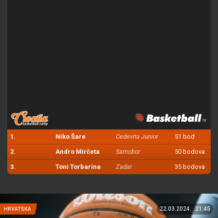
1.
Niko Šare
Cedevita Junior
51 bod
2.
Andro Mirčeta
Samobor
50 bodova
3.
Toni Torbarina
Zadar
35 bodova
22.03.2024.
21:45
HRVATSKA