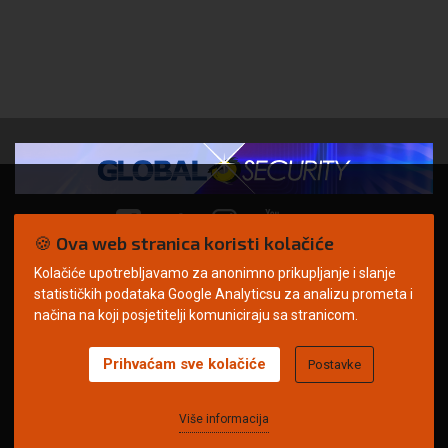
🍪 Ova web stranica koristi kolačiće
Kolačiće upotrebljavamo za anonimno prikupljanje i slanje
© Copyright 2026. | ARILEO
statističkih podataka Google Analyticsu za analizu prometa i
načina na koji posjetitelji komuniciraju sa stranicom.
Prihvaćam sve kolačiće
Postavke
Uvjeti korištenja
Politika privatnosti
Impressum
Oglašavanje
Kontakt
Više informacija