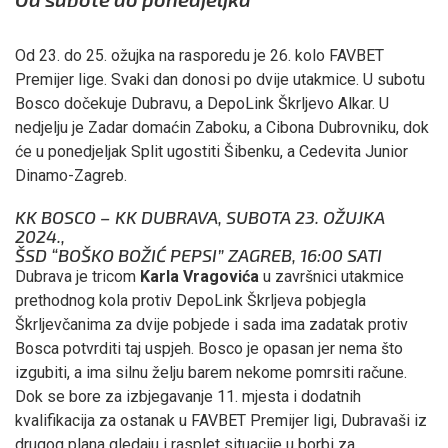
Od 23. do 25. ožujka na rasporedu je 26. kolo FAVBET
Premijer lige. Svaki dan donosi po dvije utakmice. U subotu
Bosco dočekuje Dubravu, a DepoLink Škrljevo Alkar. U
nedjelju je Zadar domaćin Zaboku, a Cibona Dubrovniku, dok
će u ponedjeljak Split ugostiti Šibenku, a Cedevita Junior
Dinamo-Zagreb.
KK BOSCO – KK DUBRAVA, SUBOTA 23. OŽUJKA
2024.,
ŠSD “BOŠKO BOŽIĆ PEPSI” ZAGREB, 16:00 SATI
Dubrava je tricom
Karla Vragovića
u završnici utakmice
prethodnog kola protiv DepoLink Škrljeva pobjegla
Škrljevčanima za dvije pobjede i sada ima zadatak protiv
Bosca potvrditi taj uspjeh. Bosco je opasan jer nema što
izgubiti, a ima silnu želju barem nekome pomrsiti račune.
Dok se bore za izbjegavanje 11. mjesta i dodatnih
kvalifikacija za ostanak u FAVBET Premijer ligi, Dubravaši iz
drugog plana gledaju i rasplet situacije u borbi za