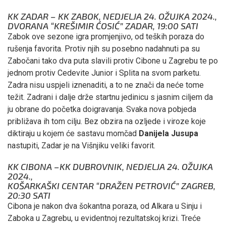
KK ZADAR – KK ZABOK, NEDJELJA 24. OŽUJKA 2024.,
DVORANA “KREŠIMIR ĆOSIĆ” ZADAR, 19:00 SATI
Zabok ove sezone igra promjenjivo, od teških poraza do
rušenja favorita. Protiv njih su posebno nadahnuti pa su
Zabočani tako dva puta slavili protiv Cibone u Zagrebu te po
jednom protiv Cedevite Junior i Splita na svom parketu.
Zadra nisu uspjeli iznenaditi, a to ne znači da neće tome
težit. Zadrani i dalje drže startnu jedinicu s jasnim ciljem da
ju obrane do početka doigravanja. Svaka nova pobjeda
približava ih tom cilju. Bez obzira na ozljede i viroze koje
diktiraju u kojem će sastavu momčad
Danijela Jusupa
nastupiti, Zadar je na Višnjiku veliki favorit.
KK CIBONA –KK DUBROVNIK, NEDJELJA 24. OŽUJKA
2024.,
KOŠARKAŠKI CENTAR “DRAŽEN PETROVIĆ” ZAGREB,
20:30 SATI
Cibona je nakon dva šokantna poraza, od Alkara u Sinju i
Zaboka u Zagrebu, u evidentnoj rezultatskoj krizi. Treće