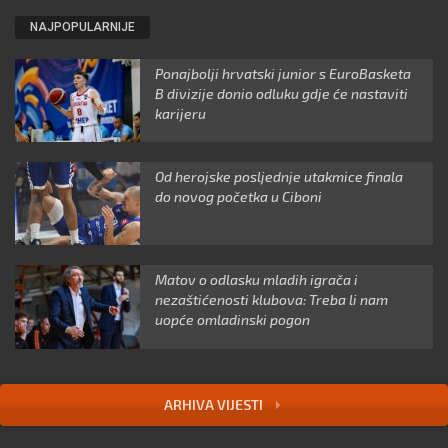
NAJPOPULARNIJE
Ponajbolji hrvatski junior s EuroBasketa
B divizije donio odluku gdje će nastaviti
karijeru
Od herojske posljednje utakmice finala
do novog početka u Ciboni
Matov o odlasku mladih igrača i
nezaštićenosti klubova: Treba li nam
uopće omladinski pogon
ARHIVA VIJESTI