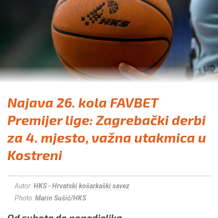
Najava 26. kola FAVBET
Premijer lige: Zagrebački derbi
za 4. mjesto, važna utakmica u
Kostreni
Autor:
HKS - Hrvatski košarkaški savez
Photo:
Marin Sušić/HKS
Od subote do ponedjeljka