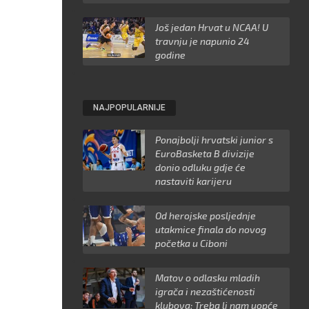
Još jedan Hrvat u NCAA! U
travnju je napunio 24
godine
NAJPOPULARNIJE
Ponajbolji hrvatski junior s
EuroBasketa B divizije
donio odluku gdje će
nastaviti karijeru
Od herojske posljednje
utakmice finala do novog
početka u Ciboni
Matov o odlasku mladih
igrača i nezaštićenosti
klubova: Treba li nam uopće