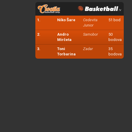
1.
Niko Šare
Cedevita
51 bod
Junior
2.
Andro
Samobor
50
Mirčeta
bodova
3.
Toni
Zadar
35
Torbarina
bodova