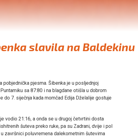
enka slavila na Baldekinu
 pobjednička pjesma. Šibenka je u posljednjoj
k Puntamiku sa 87:80 i na blagdane otišla u dobrom
ve do 7. siječnja kada momčad Edija Dželalije gostuje
e vodio 21:16, a onda se u drugoj četvrtini dosta
ishitrenih šuteva preko ruke, pa su Zadrani, dvije i pol
k, u završnici poluvremena dalekometnim šutevima