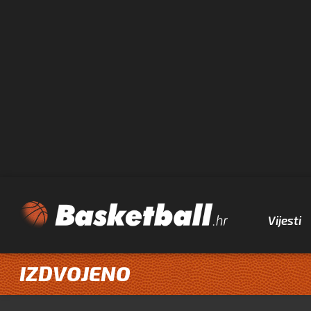
Vijesti
IZDVOJENO