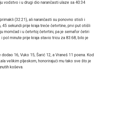
ćaju vodstvo i u drugi dio narančasti ulaze sa 40:34
makli (32:21), ali narančasti su ponovno stisli i
45 sekundi prije kraja treće četvrtine, prvi put otišli
 momčad i u četvrtoj četvrtini, pa je semafor četiri
 pol minute prije kraja stavio tricu za 83:68, bilo je
je dodao 16, Vuko 15, Šarić 12, a Vraneš 11 poena. Kod
ala velikim pljeskom, honorirajući mu tako sve što je
gnutih koševa.