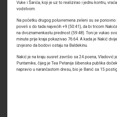
Vuke i Šarića, koji je uz to realizirao i jednu kontru, vra
vodstvom.
Na početku drugog poluvremena zeleni su se ponovno pri
poveli s do tada najvećih +9 (50:41), da bi tricom Nakića, 
na dvoznamenkastu prednost (59:48). Toni je vukao svoju
minute prije kraja pokazivao 76:64. A kada je Nakić dvije i
izvjesno da bodovi ostaju na Baldekinu.
Nakić je na kraju susret završio sa 24 poena, Vladović 
Puntamike, čijeg je Tea Petanija šibenska publika doček
napravio u narančastom dresu, bio je Banić sa 15 posti