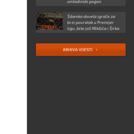
omladinski pogon
Šibenka dovela igrače za
brzi povratak u Premijer
ligu, žele još Mikšića i Širka
ARHIVA VIJESTI