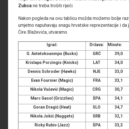
Zubca
ne treba trošiti riječi.
Nakon pogleda na ovu tablicu možda možemo bolje razum
umjetno napuhavaju snagu hrvatske reprezentacije i da je 
Čire Blaževića, utvaramo.
Igrač:
Država:
Minute:
G. Antetokounmpo (Bucks)
GRČ
39,0
Kristaps Porzingis (Knicks)
LAT
34,0
Dennis Schroder (Hawks)
NJE
33,0
Evan Fournier (Magic)
FRA
33,1
Nikola Vučević (Magic)
CRG
30,7
Marc Gasol (Grizzlies)
ŠPA
34,1
Goran Dragić (Heat)
SLO
34,7
Nikola Jokić (Nuggets)
SRB
32,1
Ricky Rubio (Jazz)
ŠPA
33,3