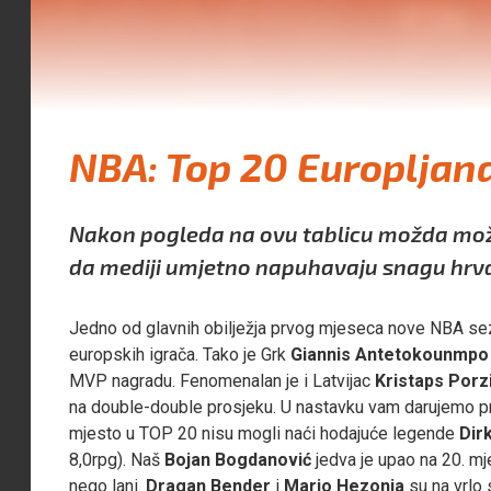
NBA: Top 20 Europljana
Nakon pogleda na ovu tablicu možda može
da mediji umjetno napuhavaju snagu hrva
Jedno od glavnih obilježja prvog mjeseca nove NBA sezo
europskih igrača. Tako je Grk
Giannis Antetokounmpo
MVP nagradu. Fenomenalan je i Latvijac
Kristaps Porz
na double-double prosjeku. U nastavku vam darujemo pri
mjesto u TOP 20 nisu mogli naći hodajuće legende
Dir
8,0rpg). Naš
Bojan Bogdanović
jedva je upao na 20. mj
nego lani.
Dragan Bender
i
Mario Hezonja
su na vrlo