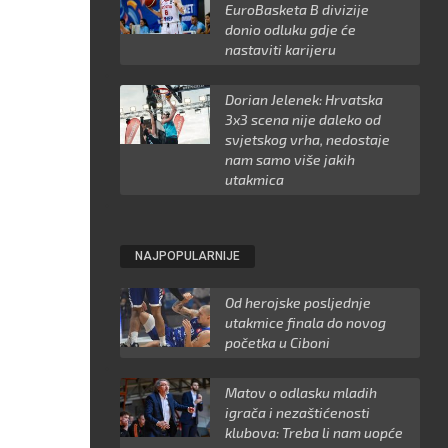
EuroBasketa B divizije
donio odluku gdje će
nastaviti karijeru
Dorian Jelenek: Hrvatska
3x3 scena nije daleko od
svjetskog vrha, nedostaje
nam samo više jakih
utakmica
NAJPOPULARNIJE
Od herojske posljednje
utakmice finala do novog
početka u Ciboni
Matov o odlasku mladih
igrača i nezaštićenosti
klubova: Treba li nam uopće