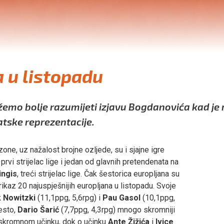
 u listopadu
mo bolje razumijeti izjavu Bogdanovića kad je
tske reprezentacije.
ne, uz nažalost brojne ozljede, su i sjajne igre
prvi strijelac lige i jedan od glavnih pretendenata na
ingis
, treći strijelac lige. Čak šestorica europljana su
kaz 20 najuspješnijih europljana u listopadu. Svoje
k Nowitzki
(11,1ppg, 5,6rpg) i
Pau Gasol
(10,1ppg,
esto,
Dario Šarić
(7,7ppg, 4,3rpg) mnogo skromniji
 skromnom učinku, dok o učinku
Ante Žižića
i
Ivice