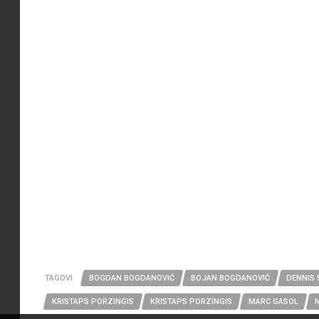
TAGOVI
BOGDAN BOGDANOVIĆ
BOJAN BOGDANOVIĆ
DENNIS
KRISTAPS PORZINGIS
KRISTAPS PORZINGIS
MARC GASOL