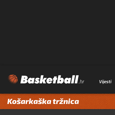
Vijesti
Košarkaška tržnica