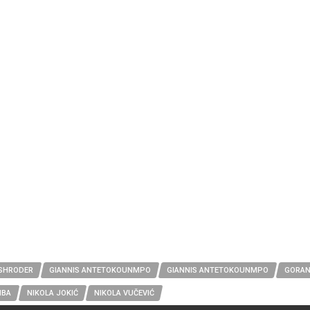
 SHRODER
GIANNIS ANTETOKOUNMPO
GIANNIS ANTETOKOUNMPO
GORAN
NBA
NIKOLA JOKIĆ
NIKOLA VUČEVIĆ