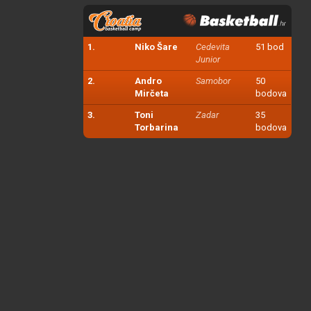
1.
Niko Šare
Cedevita
51 bod
Junior
2.
Andro
Samobor
50
Mirčeta
bodova
3.
Toni
Zadar
35
Torbarina
bodova