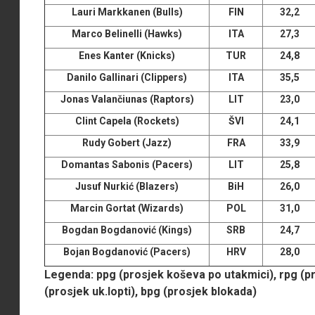
Lauri Markkanen (Bulls)
FIN
32,2
Marco Belinelli (Hawks)
ITA
27,3
Enes Kanter (Knicks)
TUR
24,8
Danilo Gallinari (Clippers)
ITA
35,5
Jonas Valančiunas (Raptors)
LIT
23,0
Clint Capela (Rockets)
ŠVI
24,1
Rudy Gobert (Jazz)
FRA
33,9
Domantas Sabonis (Pacers)
LIT
25,8
Jusuf Nurkić (Blazers)
BiH
26,0
Marcin Gortat (Wizards)
POL
31,0
Bogdan Bogdanović (Kings)
SRB
24,7
Bojan Bogdanović (Pacers)
HRV
28,0
Legenda: ppg (prosjek koševa po utakmici), rpg (pr
(prosjek uk.lopti), bpg (prosjek blokada)