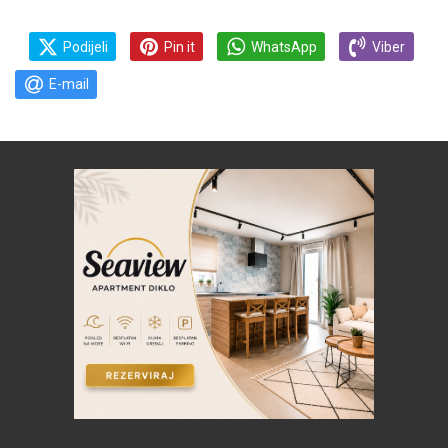
Podijeli
Pin it
WhatsApp
Viber
E-mail