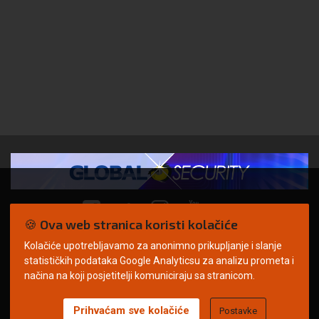
🍪 Ova web stranica koristi kolačiće
Kolačiće upotrebljavamo za anonimno prikupljanje i slanje
© Copyright 2026. | ARILEO
statističkih podataka Google Analyticsu za analizu prometa i
načina na koji posjetitelji komuniciraju sa stranicom.
Prihvaćam sve kolačiće
Postavke