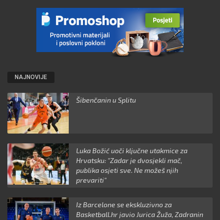
NAJNOVIJE
Šibenčanin u Splitu
Luka Božić uoči ključne utakmice za
Hrvatsku: "Zadar je dvosjekli mač,
publika osjeti sve. Ne možeš njih
prevariti"
Iz Barcelone se ekskluzivno za
Basketball.hr javio Jurica Žuža, Zadranin