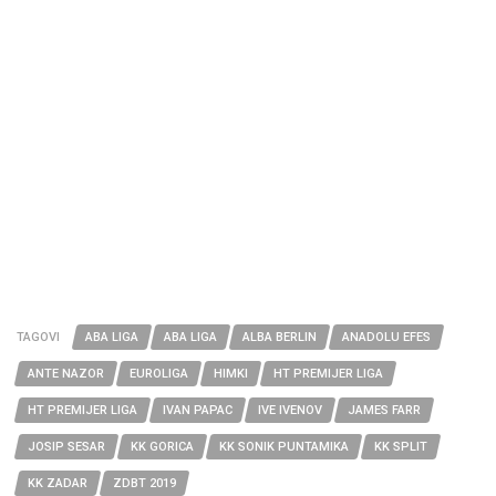
TAGOVI
ABA LIGA
ABA LIGA
ALBA BERLIN
ANADOLU EFES
ANTE NAZOR
EUROLIGA
HIMKI
HT PREMIJER LIGA
HT PREMIJER LIGA
IVAN PAPAC
IVE IVENOV
JAMES FARR
JOSIP SESAR
KK GORICA
KK SONIK PUNTAMIKA
KK SPLIT
KK ZADAR
ZDBT 2019