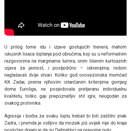
U prilog tome idu i izjave gostujućih trenera, mahom
iskusnih lisaca loptanja pod obručima, koji su u neformalnim
razgovorima na marginama turnira, onim lišenim kurtoaznih
izjava za javnost, i posljedično – iskrenijima, redom
naglašavali dvije stvari. Koliko god ovosezonska momčad
KK Zadar, prema njihovim istančanim kriterijima gornjeg
doma Eurolige, ne posjedovala pretjeranu individualnu
kvalitetu, toliko gaji prepoznatljiv stil igre, neugodan za
svakog protivnika.
Agresija i borba za svaku loptu trebali bi biti zaštitni znak
Zadra, i premda je vidljivo da mozaik još uvijek nije do kraja
posložen dojam je da su Dalmatinci na pravome putu.