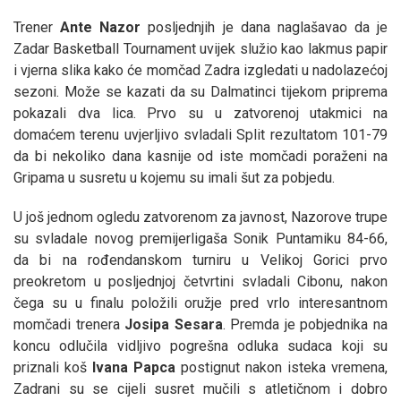
Trener
Ante Nazor
posljednjih je dana naglašavao da je
Zadar Basketball Tournament uvijek služio kao lakmus papir
i vjerna slika kako će momčad Zadra izgledati u nadolazećoj
sezoni. Može se kazati da su Dalmatinci tijekom priprema
pokazali dva lica. Prvo su u zatvorenoj utakmici na
domaćem terenu uvjerljivo svladali Split rezultatom 101-79
da bi nekoliko dana kasnije od iste momčadi poraženi na
Gripama u susretu u kojemu su imali šut za pobjedu.
U još jednom ogledu zatvorenom za javnost, Nazorove trupe
su svladale novog premijerligaša Sonik Puntamiku 84-66,
da bi na rođendanskom turniru u Velikoj Gorici prvo
preokretom u posljednjoj četvrtini svladali Cibonu, nakon
čega su u finalu položili oružje pred vrlo interesantnom
momčadi trenera
Josipa Sesara
. Premda je pobjednika na
koncu odlučila vidljivo pogrešna odluka sudaca koji su
priznali koš
Ivana Papca
postignut nakon isteka vremena,
Zadrani su se cijeli susret mučili s atletičnom i dobro