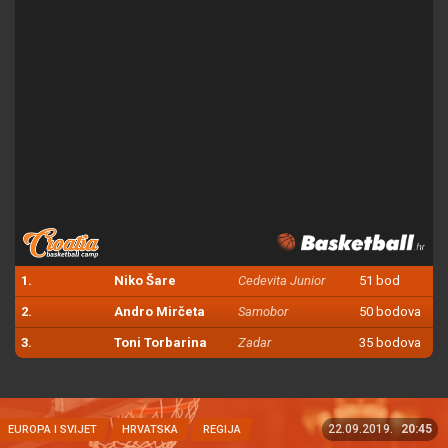
1.
Niko Šare
Cedevita Junior
51 bod
2.
Andro Mirčeta
Samobor
50 bodova
3.
Toni Torbarina
Zadar
35 bodova
22.09.2019.
20:45
EUROPA I SVIJET
HRVATSKA
REGIJA