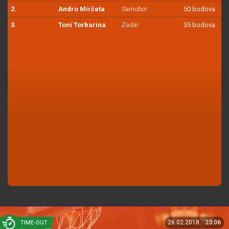
2.
Andro Mirčeta
Samobor
50 bodova
3.
Toni Torbarina
Zadar
35 bodova
26.02.2018.
23:06
TIME-OUT