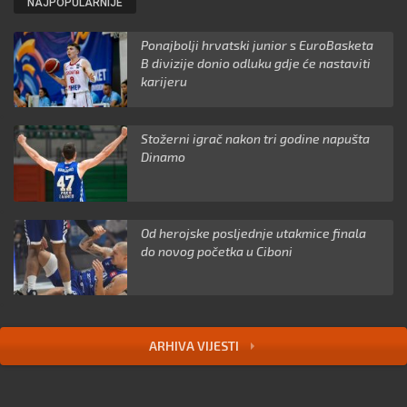
NAJPOPULARNIJE
Ponajbolji hrvatski junior s EuroBasketa
B divizije donio odluku gdje će nastaviti
karijeru
Stožerni igrač nakon tri godine napušta
Dinamo
Od herojske posljednje utakmice finala
do novog početka u Ciboni
ARHIVA VIJESTI