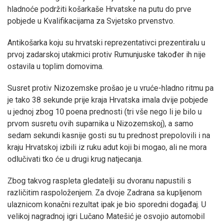
hladnoće podržiti košarkaše Hrvatske na putu do prve
pobjede u Kvalifikacijama za Svjetsko prvenstvo.
Antikošarka koju su hrvatski reprezentativci prezentiralu u
prvoj zadarskoj utakmici protiv Rumunjuske također ih nije
ostavila u toplim domovima.
Susret protiv Nizozemske prošao je u vruće-hladno ritmu pa
je tako 38 sekunde prije kraja Hrvatska imala dvije pobjede
u jednoj zbog 10 poena prednosti (tri vše nego li je bilo u
prvom susretu ovih suparnika u Nizozemskoj), a samo
sedam sekundi kasnije gosti su tu prednost prepolovili i na
kraju Hrvatskoj izbili iz ruku adut koji bi mogao, ali ne mora
odlučivati tko će u drugi krug natjecanja.
Zbog takvog raspleta gledatelji su dvoranu napustili s
različitim raspoloženjem. Za dvoje Zadrana sa kupljenom
ulaznicom konačni rezultat ipak je bio sporedni događaj. U
velikoj nagradnoj igri Lučano Matešić je osvojio automobil