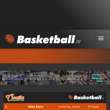
Menu
1.
Niko Šare
Cedevita Junior
51 bod