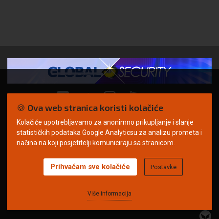
🍪 Ova web stranica koristi kolačiće
Kolačiće upotrebljavamo za anonimno prikupljanje i slanje
© Copyright 2026. | ARILEO
statističkih podataka Google Analyticsu za analizu prometa i
načina na koji posjetitelji komuniciraju sa stranicom.
Prihvaćam sve kolačiće
Postavke
Uvjeti korištenja
Politika privatnosti
Impressum
Oglašavanje
Kontakt
Više informacija