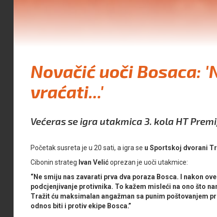
Novačić uoči Bosaca: 
vraćati...'
Većeras se igra utakmica 3. kola HT Premij
Početak susreta je u 20 sati, a igra se
u Sportskoj dvorani 
Cibonin strateg
Ivan Velić
oprezan je uoči utakmice:
“Ne smiju nas zavarati prva dva poraza Bosca. I nakon ove
podcjenjivanje protivnika. To kažem misleći na ono što na
Tražit ću maksimalan angažman sa punim poštovanjem proti
odnos biti i protiv ekipe Bosca.”