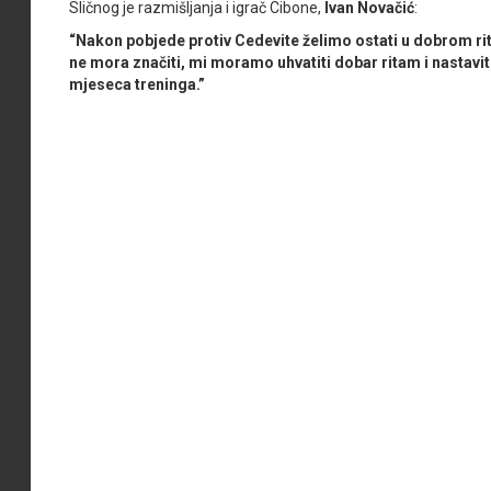
Sličnog je razmišljanja i igrač Cibone,
Ivan Novačić
:
“Nakon pobjede protiv Cedevite želimo ostati u dobrom ri
ne mora značiti, mi moramo uhvatiti dobar ritam i nastavi
mjeseca treninga.”