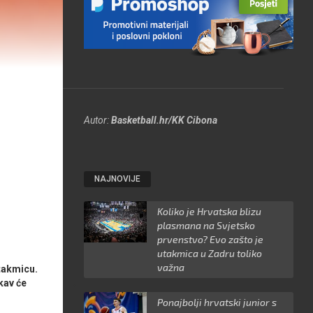
Autor:
Basketball.hr/KK Cibona
NAJNOVIJE
Koliko je Hrvatska blizu
plasmana na Svjetsko
prvenstvo? Evo zašto je
utakmica u Zadru toliko
važna
utakmicu.
kav će
Ponajbolji hrvatski junior s