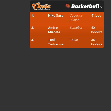
1.
Niko Šare
Cedevita
51 bod
Junior
2.
Andro
Samobor
50
Mirčeta
bodova
3.
Toni
Zadar
35
Torbarina
bodova