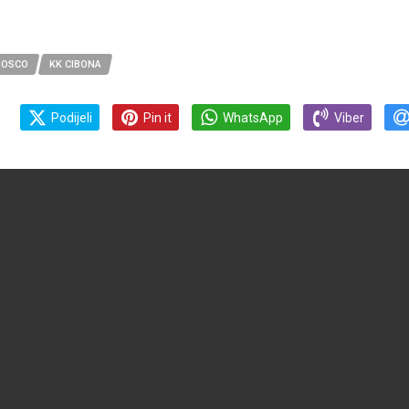
BOSCO
KK CIBONA
Podijeli
Pin it
WhatsApp
Viber