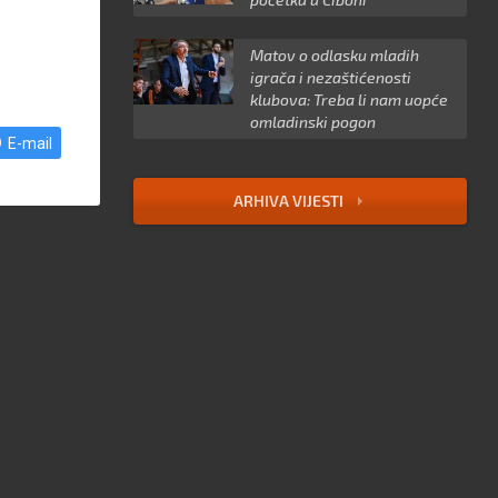
Matov o odlasku mladih
igrača i nezaštićenosti
klubova: Treba li nam uopće
omladinski pogon
E-mail
ARHIVA VIJESTI