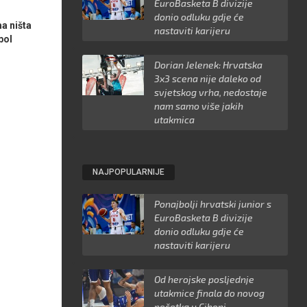
EuroBasketa B divizije
donio odluku gdje će
a ništa
nastaviti karijeru
pol
Dorian Jelenek: Hrvatska
3x3 scena nije daleko od
svjetskog vrha, nedostaje
nam samo više jakih
utakmica
NAJPOPULARNIJE
Ponajbolji hrvatski junior s
EuroBasketa B divizije
donio odluku gdje će
nastaviti karijeru
Od herojske posljednje
utakmice finala do novog
početka u Ciboni