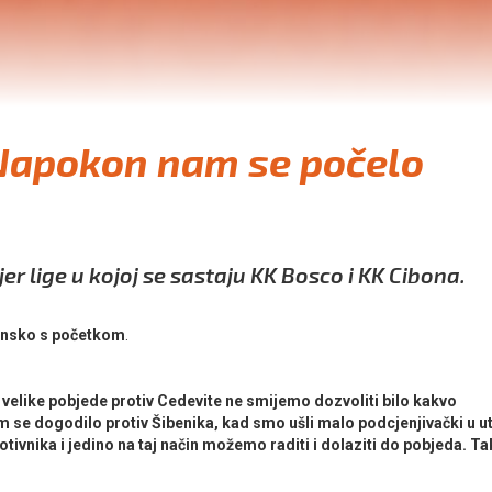
'Napokon nam se počelo
er lige u kojoj se sastaju KK Bosco i KK Cibona.
Trnsko s početkom
.
 velike pobjede protiv Cedevite ne smijemo dozvoliti bilo kakvo
m se dogodilo protiv Šibenika, kad smo ušli malo podcjenjivački u 
vnika i jedino na taj način možemo raditi i dolaziti do pobjeda. Ta