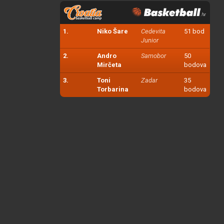
1.
Niko Šare
Cedevita
51 bod
Junior
2.
Andro
Samobor
50
Mirčeta
bodova
3.
Toni
Zadar
35
Torbarina
bodova