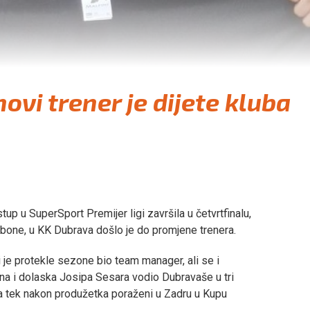
ovi trener je dijete kluba
p u SuperSport Premijer ligi završila u četvrtfinalu,
bone, u KK Dubrava došlo je do promjene trenera.
i je protekle sezone bio team manager, ali se i
na i dolaska Josipa Sesara vodio Dubravaše u tri
 a tek nakon produžetka poraženi u Zadru u Kupu