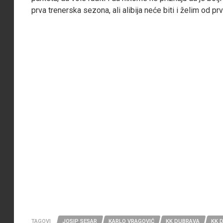
prva trenerska sezona, ali alibija neće biti i želim od 
TAGOVI
JOSIP SESAR
KARLO VRAGOVIĆ
KK DUBRAVA
KK 