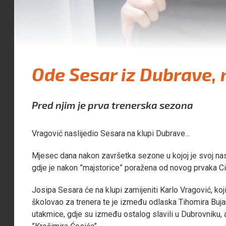
Ode Sesar iz Dubrave, n
Pred njim je prva trenerska sezona
Vragović naslijedio Sesara na klupi Dubrave…
Mjesec dana nakon završetka sezone u kojoj je svoj nastu
gdje je nakon ”majstorice” poražena od novog prvaka Ci
Josipa Sesara će na klupi zamijeniti Karlo Vragović, koj
školovao za trenera te je između odlaska Tihomira Buja
utakmice, gdje su između ostalog slavili u Dubrovniku,