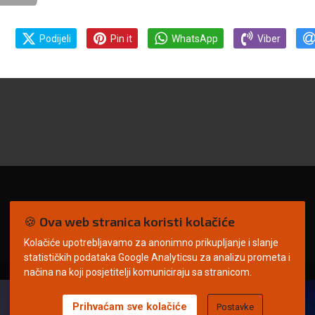
Podijeli
Pin it
WhatsApp
Viber
🍪 Ova web stranica koristi kolačiće
Kolačiće upotrebljavamo za anonimno prikupljanje i slanje
statističkih podataka Google Analyticsu za analizu prometa i
načina na koji posjetitelji komuniciraju sa stranicom.
Prihvaćam sve kolačiće
Postavke