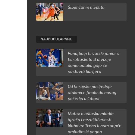
Šibenčanin u Splitu
NAJPOPULARNIJE
Ponajbolji hrvatski junior s
EuroBasketa B divizije
donio odluku gdje će
nastaviti karijeru
Od herojske posljednje
utakmice finala do novog
početka u Ciboni
Matov o odlasku mladih
igrača i nezaštićenosti
klubova: Treba li nam uopće
omladinski pogon