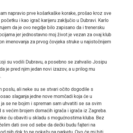
em sam napravio prve košarkaške korake, prošao kroz sve
četku i kao igrač karijeru zaključio u Dubravi. Karlo
erujem da je ovo negdje bilo zapisano da i trenersku
jama jer jednostavno moj život je vezan za ovaj klub
kon imenovanja za prvog čovjeka struke u najistočnijem
oji su vodili Dubravu, a posebno se zahvalio Josipu
a je pred njim jedan novi izazov, a u prilog mu
.
poslu, ali neke su se stvari očito dogodile s
 posao slaganja jedne nove momčadi koja će u
, ja se ne bojim i spreman sam uhvatiti se sa svim
s većim brojem domaćih igrača i igrača iz Zagreba.
neke ću obaviti u skladu s mogućnostima kluba. Bez
elim dati sve od sebe da dečki budu fajteri na
i od njih dok to ne pokažu na parketu. Ovo će mi biti