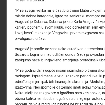
”Krešimira Ćosića”.
”Prije svega, velika mi je čast biti trener kluba u koj
mlađe dobne kategorije, igrao za seniorsku momčad na po
Vragović je Dubrava, Dubrava je kao Karlo Vragović i vj
karijeru počnem u svom klubu. Pod određenim sam emoci
i ovaj kvart” – kazao je Vragović u prvom razgovoru na
prvoligašu u državi.
Vragović je prošle sezone usko surađivao s trenerima k
Sesaru s kojim je imao odličan odnos. Sada je svjestan d
zasigurno neće ići najavljeno smanjenje proračuna kluba
”Prije godinu dana uopće nisam razmišljao o trenerskom 
razlogom. Ispred mene je vrlo izazovan period i veliki
određenoj mjeri ipak biti financijski skromnija. Međutim
izazovima. Neosporno je da želimo imati jednu momčad 
Neke inicijalne razgovore s igračima sam već obavio, 
obzira kolike nam budu mogućnosti u slaganju rostera, ž
parketu, da vole raditi i da nikome ne priznaju da je bolj