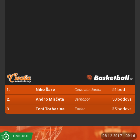
1.
Niko Šare
Cedevita Junior
51 bod
2.
Andro Mirčeta
Samobor
50 bodova
3.
Toni Torbarina
Zadar
35 bodova
08.12.2017.
09:16
TIME-OUT