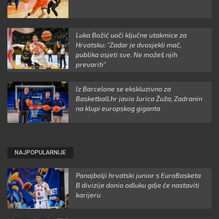
Luka Božić uoči ključne utakmice za
Hrvatsku: "Zadar je dvosjekli mač,
publika osjeti sve. Ne možeš njih
prevariti"
Iz Barcelone se ekskluzivno za
Basketball.hr javio Jurica Žuža, Zadranin
na klupi europskog giganta
NAJPOPULARNIJE
Ponajbolji hrvatski junior s EuroBasketa
B divizije donio odluku gdje će nastaviti
karijeru