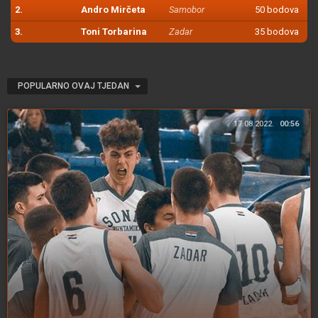
2.
Andro Mirčeta
Samobor
50 bodova
3.
Toni Torbarina
Zadar
35 bodova
POPULARNO OVAJ TJEDAN
17.08.2022.
00:56