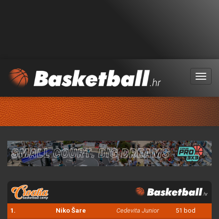
Menu
1.
Niko Šare
Cedevita Junior
51 bod