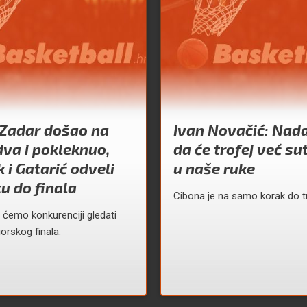
 Zadar došao na
Ivan Novačić: Nad
va i pokleknuo,
da će trofej već su
 i Gatarić odveli
u naše ruke
u do finala
Cibona je na samo korak do tr
 ćemo konkurenciji gledati
niorskog finala.