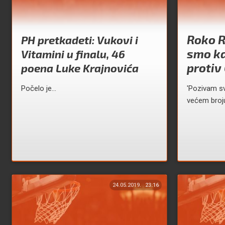
Roko R
PH pretkadeti: Vukovi i
smo ka
Vitamini u finalu, 46
protiv
poena Luke Krajnovića
Počelo je...
'Pozivam sv
većem broju.
24.05.2019.
23:16