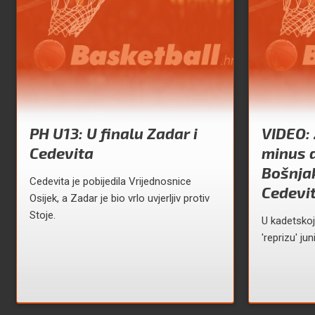
PH U13: U finalu Zadar i
VIDEO:
Cedevita
minus d
Bošnjak
Cedevita je pobijedila Vrijednosnice
Cedevit
Osijek, a Zadar je bio vrlo uvjerljiv protiv
Stoje.
U kadetskoj
'reprizu' ju