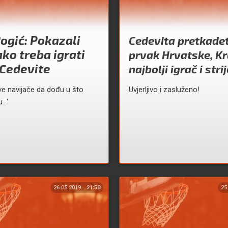
ogić: Pokazali
Cedevita pretkade
ko treba igrati
prvak Hrvatske, Kr
 Cedevite
najbolji igrač i stri
e navijače da dođu u što
Uvjerljivo i zasluženo!
..'
26.05.2019.
21:50
25