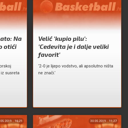
lato: Na
Velić 'kupio pilu':
 otići
'Cedevita je i dalje veliki
favorit'
iorskoj
'2-0 je lijepo vodstvo, ali apsolutno ništa
i iz susreta
ne znači.'
.05.2019.
16:21
30.05.2019.
11:27