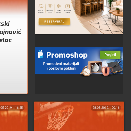
tski
ajnović
jelac
.05.2019.
16:25
28.05.2019.
00:16