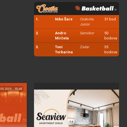
1.
Niko Šare
Cedevita
51 bod
Junior
2.
Andro
Samobor
50
Mirčeta
bodova
3.
Toni
Zadar
35
Torbarina
bodova
.05.2019.
15:42