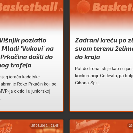
Višnjik pozlatio
Zadrani kreću po z
 Mladi 'Vukovi' na
svom terenu želimo
 Prkačina došli do
do kraja
nog trofeja
Put do trona isti je kao i u jun
konkurenciji. Cedevita, pa bolj
nijeg igrača kadetske
Cibona-Split.
zabran je Roko Prkačin koji se
P-ja okitio i u juniorskoj
.
25.05.2019.
23:45
29