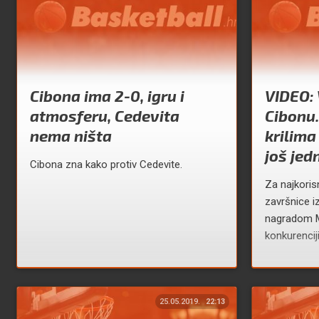
Cibona ima 2-0, igru i
VIDEO: 
atmosferu, Cedevita
Cibonu.
nema ništa
krilima
još jed
Cibona zna kako protiv Cedevite.
Za najkoris
završnice i
nagradom MV
konkurenciji
25.05.2019.
22:13