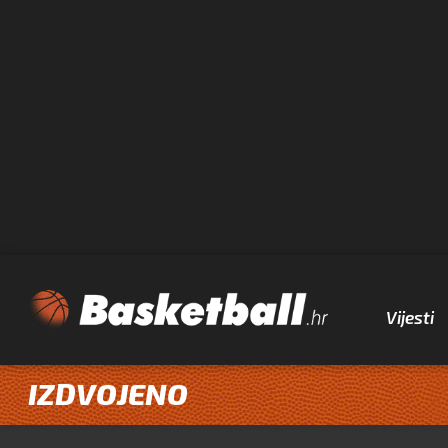
Vijesti
IZDVOJENO