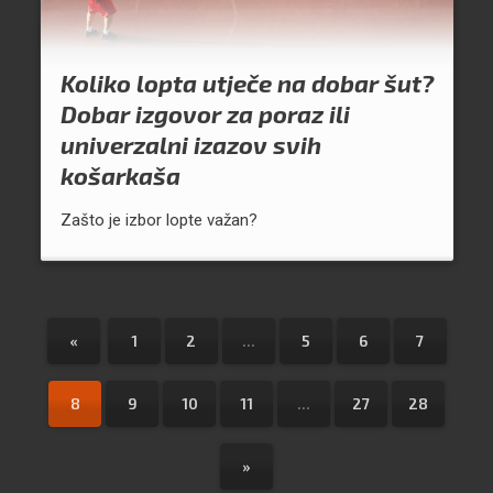
Koliko lopta utječe na dobar šut?
Dobar izgovor za poraz ili
univerzalni izazov svih
košarkaša
Zašto je izbor lopte važan?
«
1
2
...
5
6
7
8
9
10
11
...
27
28
»