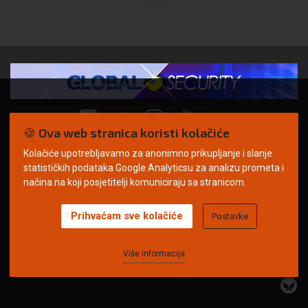
🍪 Ova web stranica koristi kolačiće
Kolačiće upotrebljavamo za anonimno prikupljanje i slanje
© Copyright 2026. | ARILEO
statističkih podataka Google Analyticsu za analizu prometa i
načina na koji posjetitelji komuniciraju sa stranicom.
Prihvaćam sve kolačiće
Postavke
Uvjeti korištenja
Politika privatnosti
Impressum
Oglašavanje
Kontakt
Više informacija