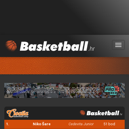
Menu
1.
Niko Šare
Cedevita Junior
51 bod