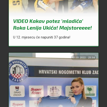
VIDEO Kakav potez 'mladića'
Roka Lenija Ukića! Majstoreeee!
U 12. mjesecu će napuniti 37 godina!
11.01.2022.
21:14