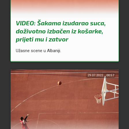
VIDEO: Šakama izudarao suca,
doživotno izbačen iz košarke,
prijeti mu i zatvor
Užasne scene u Albaniji.
29.07.2022.
00:57