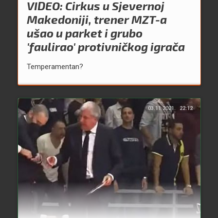
VIDEO: Cirkus u Sjevernoj
Makedoniji, trener MZT-a
ušao u parket i grubo
'faulirao' protivničkog igrača
Temperamentan?
03.11.2021.
22:12