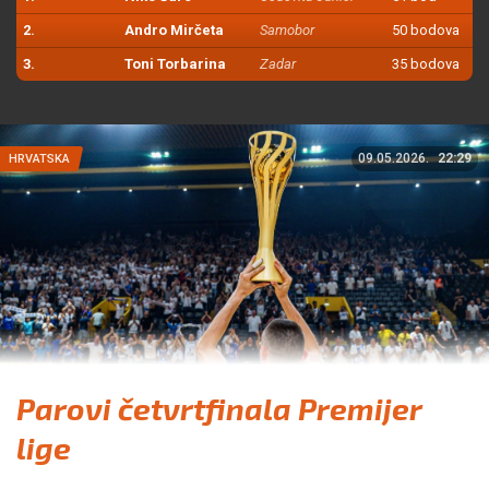
2.
Andro Mirčeta
Samobor
50 bodova
3.
Toni Torbarina
Zadar
35 bodova
09.05.2026.
22:29
HRVATSKA
Parovi četvrtfinala Premijer
lige