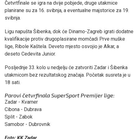
Četvrtfinale se igra na dvije pobjede, druge utakmice
planirane su za 16. svibnja, a eventualne majstorice za 19.
svibnja.
Ligu napušta Šibenka, dok će Dinamo-Zagreb igrati dodatne
kvalifikacije protiv drugoplasirane momčadi Prve muške
lige, Ribole Kaštela. Deveto mjesto osvojio je Alkar, a
deseto Cedevita Junior.
Posljednje 33. kolo u nedjelju će zatvoriti Zadar i Šibenka
utakmicom bez rezultatskog značaja. Početak susreta je u
18 sati.
Parovi četvrfinala SuperSport Premijer lige:
Zadar - Kvarner
Cibona - Dubrava
Split - Zabok
Samobor - Dubrovnik
Foto: KK Zadar