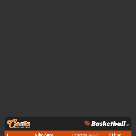
1.
Niko Šare
Cedevita Junior
51 bod