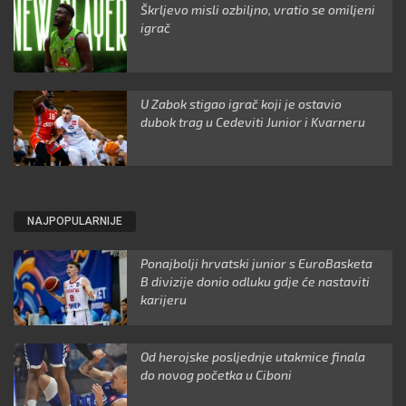
Škrljevo misli ozbiljno, vratio se omiljeni
igrač
U Zabok stigao igrač koji je ostavio
dubok trag u Cedeviti Junior i Kvarneru
NAJPOPULARNIJE
Ponajbolji hrvatski junior s EuroBasketa
B divizije donio odluku gdje će nastaviti
karijeru
Od herojske posljednje utakmice finala
do novog početka u Ciboni