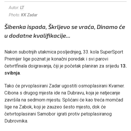
Autor:
LT
Photo:
KK Zadar
Šibenka ispada, Škrljevo se vraća, Dinamo će
u dodatne kvalifikacije...
Nakon subotnjih utakmica posljednjeg, 33. kola SuperSport
Premijer lige poznat je konačni poredak i svi parovi
četvrtfinala doigravanja, čiji je početak planiran za srijedu
13.
svibnja
.
Tako će prvoplasirani Zadar ugostiti osmoplasirani Kvarner.
Cibona s drugog mjesta ide na Dubravu, koja je natjecanje
završila na sedmom mjestu. Splićani će kao treća momčad
lige na Zabok, koji je zauzeo šesto mjesto, dok će
četvrtoplasirani Samobor igrati protiv petoplasiranog
Dubrovnika.