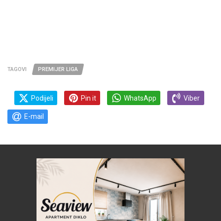
TAGOVI
PREMIJER LIGA
Podijeli
Pin it
WhatsApp
Viber
E-mail