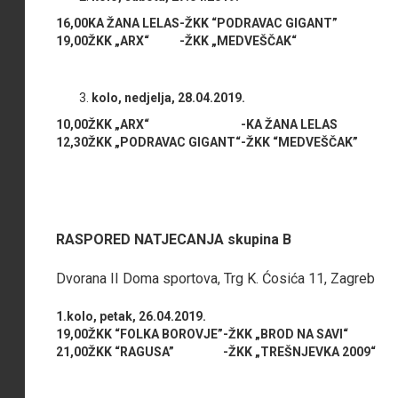
16,00
KA ŽANA LELAS
-
ŽKK “PODRAVAC GIGANT”
19,00
ŽKK „ARX“
-
ŽKK „MEDVEŠČAK“
kolo, nedjelja, 28.04.2019.
10,00
ŽKK „ARX“
-
KA ŽANA LELAS
12,30
ŽKK „PODRAVAC GIGANT“
-
ŽKK “MEDVEŠČAK”
RASPORED NATJECANJA skupina B
Dvorana II Doma sportova, Trg K. Ćosića 11, Zagreb
1.kolo, petak, 26.04.2019.
19,00
ŽKK “FOLKA BOROVJE”
-
ŽKK „BROD NA SAVI“
21,00
ŽKK “RAGUSA”
-
ŽKK „TREŠNJEVKA 2009“