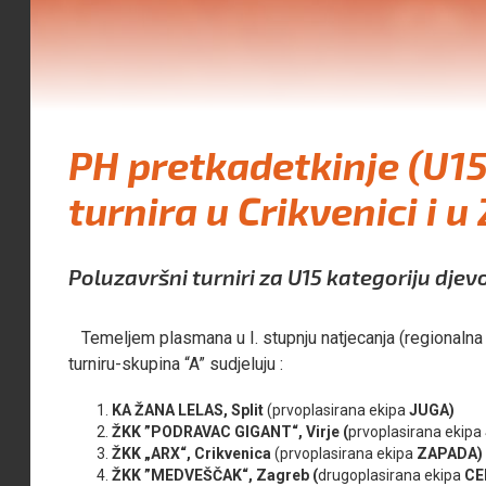
PH pretkadetkinje (U1
turnira u Crikvenici i 
Poluzavršni turniri za U15 kategoriju djevo
Temeljem plasmana u I. stupnju natjecanja (regionalna 
turniru-skupina “A” sudjeluju :
KA ŽANA LELAS, Split
(prvoplasirana ekipa
JUGA)
ŽKK ”PODRAVAC GIGANT“, Virje (
prvoplasirana ekipa
ŽKK „ARX“, Crikvenica
(prvoplasirana ekipa
ZAPADA)
ŽKK ”MEDVEŠČAK“, Zagreb (
drugoplasirana ekipa
CE