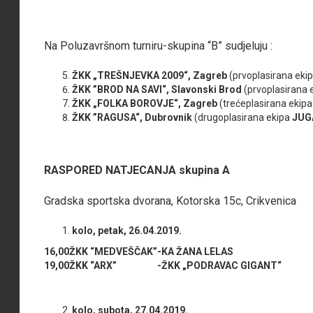
Na Poluzavršnom turniru-skupina “B” sudjeluju :
ŽKK „TREŠNJEVKA 2009“, Zagreb
(prvoplasirana eki
ŽKK ”BROD NA SAVI“, Slavonski Brod
(prvoplasirana 
ŽKK „FOLKA BOROVJE“, Zagreb
(trećeplasirana ekipa
ŽKK ”RAGUSA“, Dubrovnik
(drugoplasirana ekipa
JUG
RASPORED NATJECANJA skupina A
Gradska sportska dvorana, Kotorska 15c, Crikvenica
kolo, petak, 26.04.2019.
16,00
ŽKK “MEDVEŠČAK”
-
KA ŽANA LELAS
19,00
ŽKK “ARX”
-
ŽKK „PODRAVAC GIGANT“
kolo, subota, 27.04.2019.