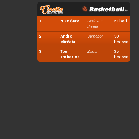
1.
Niko Šare
Cedevita
51 bod
Junior
2.
Andro
Samobor
50
Mirčeta
bodova
3.
Toni
Zadar
35
Torbarina
bodova