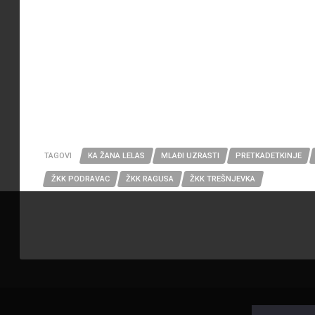
TAGOVI
KA ŽANA LELAS
MLAĐI UZRASTI
PRETKADETKINJE
ŽKK PODRAVAC
ŽKK RAGUSA
ŽKK TREŠNJEVKA