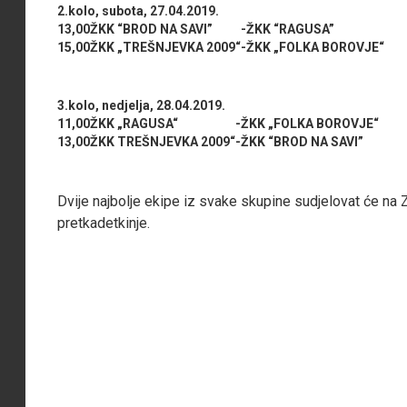
2.kolo, subota, 27.04.2019.
13,00
ŽKK “BROD NA SAVI”
-
ŽKK “RAGUSA”
15,00
ŽKK „TREŠNJEVKA 2009“
-
ŽKK „FOLKA BOROVJE“
3.kolo, nedjelja, 28.04.2019.
11,00
ŽKK „RAGUSA“
-
ŽKK „FOLKA BOROVJE“
13,00
ŽKK TREŠNJEVKA 2009“
-
ŽKK “BROD NA SAVI”
Dvije najbolje ekipe iz svake skupine sudjelovat će na
pretkadetkinje.