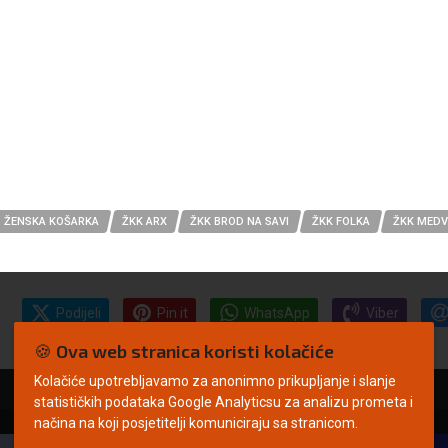
ŽENSKA KOŠARKA
ŽKK ARX
ŽKK BROD NA SAVI
ŽKK FOLKA
ŽKK MED
Podijeli
Pin it
WhatsApp
Viber
🍪 Ova web stranica koristi kolačiće
Kolačiće upotrebljavamo za anonimno prikupljanje i slanje
statističkih podataka Google Analyticsu za analizu prometa i
načina na koji posjetitelji komuniciraju sa stranicom.