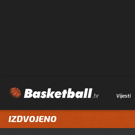
Vijesti
IZDVOJENO