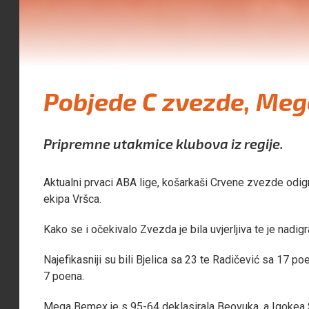
Pobjede C zvezde, Mege
Pripremne utakmice klubova iz regije.
Aktualni prvaci ABA lige, košarkaši Crvene zvezde odigr
ekipa Vršca.
Kako se i očekivalo Zvezda je bila uvjerljiva te je nadi
Najefikasniji su bili Bjelica sa 23 te Radičević sa 17 po
7 poena.
Mega Bemex je s 95-64 deklasirala Beovuka, a Igokea S