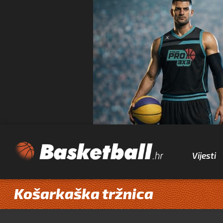
Vijesti
Košarkaška tržnica