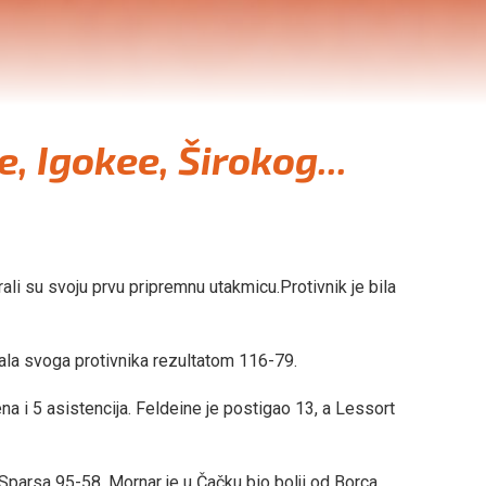
, Igokee, Širokog...
ali su svoju prvu pripremnu utakmicu.Protivnik je bila
grala svoga protivnika rezultatom 116-79.
ena i 5 asistencija. Feldeine je postigao 13, a Lessort
parsa 95-58. Mornar je u Čačku bio bolji od Borca