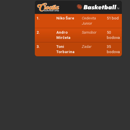
1.
Niko Šare
Cedevita
51 bod
Junior
2.
Andro
Samobor
50
Mirčeta
bodova
3.
Toni
Zadar
35
Torbarina
bodova