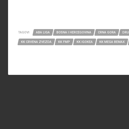
TAGOVI
ABA LIGA
BOSNA I HERCEGOVINA
CRNA GORA
DRU
KK CRVENA ZVEZDA
KK FMP
KK IGOKEA
KK MEGA BEMAX