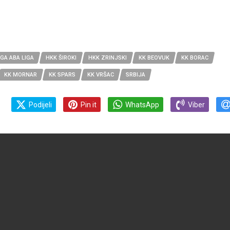
GA ABA LIGA
HKK ŠIROKI
HKK ZRINJSKI
KK BEOVUK
KK BORAC
KK MORNAR
KK SPARS
KK VRŠAC
SRBIJA
Podijeli
Pin it
WhatsApp
Viber