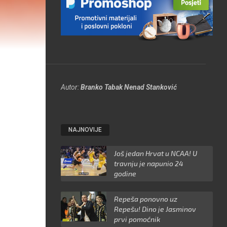
Autor:
Branko Tabak
Nenad Stanković
NAJNOVIJE
Još jedan Hrvat u NCAA! U
travnju je napunio 24
godine
Repeša ponovno uz
Repešu! Dino je Jasminov
prvi pomoćnik