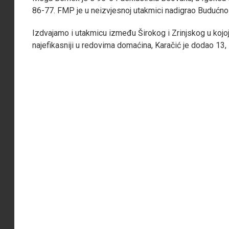
86-77. FMP je u neizvjesnoj utakmici nadigrao Budućn
Izdvajamo i utakmicu između Širokog i Zrinjskog u kojoj
najefikasniji u redovima domaćina, Karačić je dodao 13,