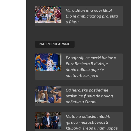
Miro Bilan ima novi klub!
Dio je ambicioznog projekta
u Rimu
NAJPOPULARNIJE
Ponajbolji hrvatski junior s
EuroBasketa B divizije
donio odluku gdje će
nastaviti karijeru
Od herojske posljednje
utakmice finala do novog
početka u Ciboni
Matov o odlasku mladih
igrača i nezaštićenosti
klubova: Treba li nam uopće