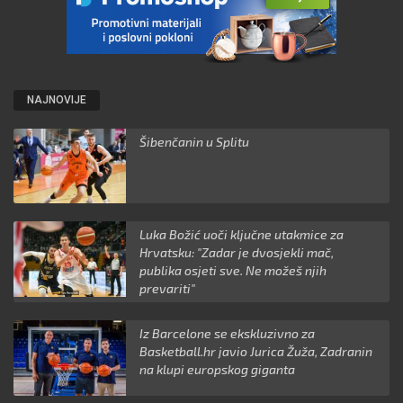
NAJNOVIJE
Šibenčanin u Splitu
Luka Božić uoči ključne utakmice za
Hrvatsku: "Zadar je dvosjekli mač,
publika osjeti sve. Ne možeš njih
prevariti"
Iz Barcelone se ekskluzivno za
Basketball.hr javio Jurica Žuža, Zadranin
na klupi europskog giganta