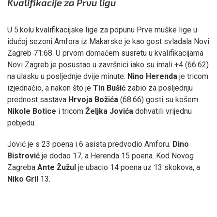
Kvalifikacije za Prvu ligu
U 5.kolu kvalifikacijske lige za popunu Prve muške lige u
idućoj sezoni Amfora iz Makarske je kao gost svladala Novi
Zagreb 71:68. U prvom domaćem susretu u kvalifikacijama
Novi Zagreb je posustao u završnici iako su imali +4 (66:62)
na ulasku u posljednje dvije minute.
Nino Herenda
je tricom
izjednačio, a nakon što je
Tin Bušić
zabio za posljednju
prednost sastava
Hrvoja Božića
(68:66) gosti su košem
Nikole Botice
i tricom
Željka Jovića
dohvatili vrijednu
pobjedu.
Jović je s 23 poena i 6 asista predvodio Amforu.
Dino
Bistrović
je dodao 17, a Herenda 15 poena. Kod Novog
Zagreba
Ante Žužul
je ubacio 14 poena uz 13 skokova, a
Niko Gril
13.