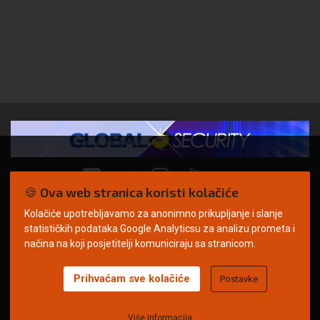
🍪 Ova web stranica koristi kolačiće
Kolačiće upotrebljavamo za anonimno prikupljanje i slanje
© Copyright 2026. | ARILEO
statističkih podataka Google Analyticsu za analizu prometa i
načina na koji posjetitelji komuniciraju sa stranicom.
Prihvaćam sve kolačiće
Postavke
Uvjeti korištenja
Politika privatnosti
Impressum
Oglašavanje
Kontakt
Više informacija