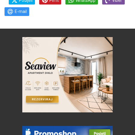
Podijeli
Pin it
WhatsApp
Viber
E-mail