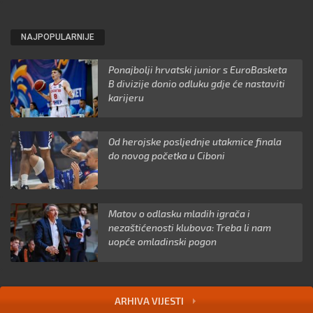
NAJPOPULARNIJE
Ponajbolji hrvatski junior s EuroBasketa
B divizije donio odluku gdje će nastaviti
karijeru
Od herojske posljednje utakmice finala
do novog početka u Ciboni
Matov o odlasku mladih igrača i
nezaštićenosti klubova: Treba li nam
uopće omladinski pogon
ARHIVA VIJESTI