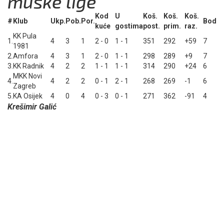
muške lige
Kod
U
Koš.
Koš.
Koš.
#
Klub
Ukp.
Pob.
Por.
Bod
kuće
gostima
post.
prim.
raz.
KK Pula
1.
4
3
1
2 - 0
1 - 1
351
292
+59
7
1981
2.
Amfora
4
3
1
2 - 0
1 - 1
298
289
+9
7
3.
KK Radnik
4
2
2
1 - 1
1 - 1
314
290
+24
6
MKK Novi
4.
4
2
2
0 - 1
2 - 1
268
269
-1
6
Zagreb
5.
KA Osijek
4
0
4
0 - 3
0 - 1
271
362
-91
4
Krešimir Galić