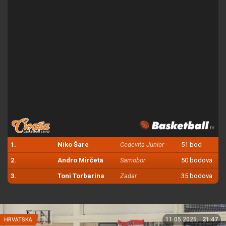
1.
Niko Šare
Cedevita Junior
51 bod
2.
Andro Mirčeta
Samobor
50 bodova
3.
Toni Torbarina
Zadar
35 bodova
11.05.2025.
21:47
HRVATSKA