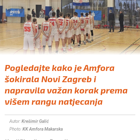
Pogledajte kako je Amfora
šokirala Novi Zagreb i
napravila važan korak prema
višem rangu natjecanja
Autor:
Krešimir Galić
Photo:
KK Amfora Makarska