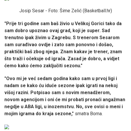
Josip Sesar - Foto: Šime Zelić (Basketball.hr)
"Prije tri godine sam baš živio u Velikoj Gorici tako da
sam dobro upoznao ovaj grad, koji je super. Sad
trenutno ipak živim u Zagrebu. S trenerom Sesarom
sam surađivao ovdje i zato sam ponovno i došao,
praktički baš zbog njega. Znam kakav je trener, znam
što traži i očekuje od igrača. Zasad je dobro, a vidjet
ćemo kako ćemo zaključiti sezonu."
"Ovo mi je već sedam godina kako sam u prvoj ligi i
nadam se kako ću iduće sezone ipak igrati na nekoj
višoj razini. Potpisao sam s novim menadžerom,
novom agencijom i oni će mi probati pronaći angažman
negdje u ABA ligi, u inozemstvu. No, sve ovisi o meni i
mojim igrama do kraja sezone,"
smatra Borna.