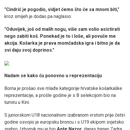
"Cindrić je pogodio, vidjet ćemo što će sa mnom biti,"
kroz smijeh je dodao pa naglasio:
"Oduvijek, još od malih nogu, više sam volio asistirati
nego zabiti koš. Ponekad je to i loše, ali povuče me
akcija. Košarka je prava momčadska igra i bitno je da
svi daju svoj doprinos."
Nadam se kako ću ponovno u reprezentaciju
Borna je prošao sve mlađe kategorije hrvatske košarkaške
reprezentacije, a prošle godine je s B selekcijom bio na
turniru u Kini.
S juniorskom U18 nacionalnom izabranom vrstom prije četiri
godine osvojio je europsku broncu i s U19 ekipom svjetsko
srebro. Izbornik mu je bio
Ante
Nazor
, danas trener Zadra,