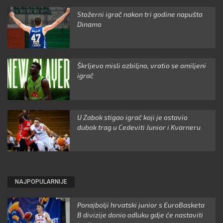
Stožerni igrač nakon tri godine napušta
Dinamo
Škrljevo misli ozbiljno, vratio se omiljeni
igrač
U Zabok stigao igrač koji je ostavio
dubok trag u Cedeviti Junior i Kvarneru
NAJPOPULARNIJE
Ponajbolji hrvatski junior s EuroBasketa
B divizije donio odluku gdje će nastaviti