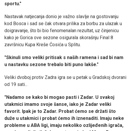
sportu."
Nastavak natjecanja donio je važno slavlje na gostovanju
kod Bosca i sad se čak otvara prilika za borbu za ulazak u
doigravanje, što bi bio fenomenalan rezultat, uz činjenicu
kako je Gorica ove sezone osigurala skorašnju Final 8
završnicu Kupa Kreše Ćosića u Splitu.
"Skinuli smo veliki pritisak s naših ramena i sad bi nam
u nastavku sezone trebalo biti puno lakše."
Veliki dvoboj protiv Zadra igra se u petak u Gradskoj dvorani
od 19 sati...
"Nadamo se kako bi mogao pasti i Zadar. U svakoj
utakmici imamo svoje šanse, iako je Zadar veliki
favorit. Ipak je to Zadar. Probat ćemo se držati što
duže u utakmici i probat ćemo ih iznenaditi. Imaju neke
probleme u ABA ligi, imaju nekoliko ozlijeđenih igrača,