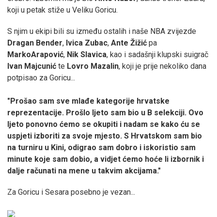
koji u petak stiže u Veliku Goricu.
S njim u ekipi bili su između ostalih i naše NBA zvijezde
Dragan
Bender
,
Ivica
Zubac
,
Ante
Žižić
pa
Marko
Arapović
,
Nik
Slavica
, kao i sadašnji klupski suigrač
Ivan
Majcunić
te
Lovro
Mazalin
, koji je prije nekoliko dana
potpisao za Goricu...
"Prošao sam sve mlađe kategorije hrvatske
reprezentacije. Prošlo ljeto sam bio u B selekciji. Ovo
ljeto ponovno ćemo se okupiti i nadam se kako ću se
uspjeti izboriti za svoje mjesto. S Hrvatskom sam bio
na turniru u Kini, odigrao sam dobro i iskoristio sam
minute koje sam dobio, a vidjet ćemo hoće li izbornik i
dalje računati na mene u takvim akcijama."
Za Goricu i Sesara posebno je vezan...