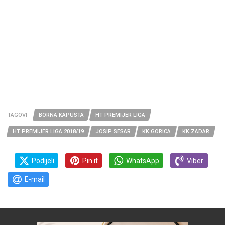
TAGOVI
BORNA KAPUSTA
HT PREMIJER LIGA
HT PREMIJER LIGA 2018/19
JOSIP SESAR
KK GORICA
KK ZADAR
Podijeli
Pin it
WhatsApp
Viber
E-mail