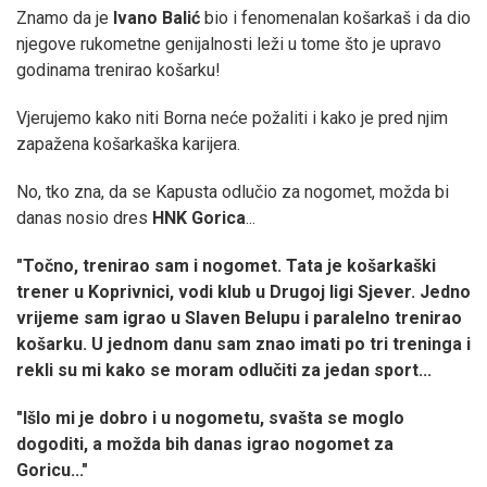
Znamo da je
Ivano
Balić
bio i fenomenalan košarkaš i da dio
njegove rukometne genijalnosti leži u tome što je upravo
godinama trenirao košarku!
Vjerujemo kako niti Borna neće požaliti i kako je pred njim
zapažena košarkaška karijera.
No, tko zna, da se Kapusta odlučio za nogomet, možda bi
danas nosio dres
HNK
Gorica
...
"Točno, trenirao sam i nogomet. Tata je košarkaški
trener u Koprivnici, vodi klub u Drugoj ligi Sjever. Jedno
vrijeme sam igrao u Slaven Belupu i paralelno trenirao
košarku. U jednom danu sam znao imati po tri treninga i
rekli su mi kako se moram odlučiti za jedan sport...
"Išlo mi je dobro i u nogometu, svašta se moglo
dogoditi, a možda bih danas igrao nogomet za
Goricu..."