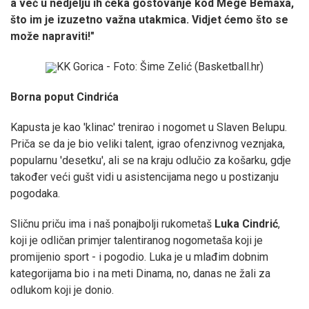
a već u nedjelju ih čeka gostovanje kod Mege Bemaxa,
što im je izuzetno važna utakmica. Vidjet ćemo što se
može napraviti!"
KK Gorica - Foto: Šime Zelić (Basketball.hr)
Borna poput Cindrića
Kapusta je kao 'klinac' trenirao i nogomet u Slaven Belupu.
Priča se da je bio veliki talent, igrao ofenzivnog veznjaka,
popularnu 'desetku', ali se na kraju odlučio za košarku, gdje
također veći gušt vidi u asistencijama nego u postizanju
pogodaka.
Sličnu priču ima i naš ponajbolji rukometaš
Luka
Cindrić
,
koji je odličan primjer talentiranog nogometaša koji je
promijenio sport - i pogodio. Luka je u mlađim dobnim
kategorijama bio i na meti Dinama, no, danas ne žali za
odlukom koji je donio.