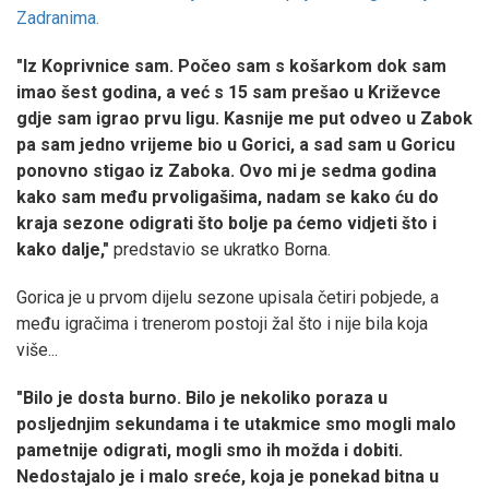
Zadranima.
"Iz Koprivnice sam. Počeo sam s košarkom dok sam
imao šest godina, a već s 15 sam prešao u Križevce
gdje sam igrao prvu ligu. Kasnije me put odveo u Zabok
pa sam jedno vrijeme bio u Gorici, a sad sam u Goricu
ponovno stigao iz Zaboka. Ovo mi je sedma godina
kako sam među prvoligašima, nadam se kako ću do
kraja sezone odigrati što bolje pa ćemo vidjeti što i
kako dalje,"
predstavio se ukratko Borna.
Gorica je u prvom dijelu sezone upisala četiri pobjede, a
među igračima i trenerom postoji žal što i nije bila koja
više...
"Bilo je dosta burno. Bilo je nekoliko poraza u
posljednjim sekundama i te utakmice smo mogli malo
pametnije odigrati, mogli smo ih možda i dobiti.
Nedostajalo je i malo sreće, koja je ponekad bitna u