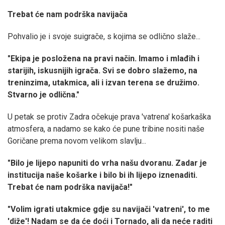
Trebat će nam podrška navijača
Pohvalio je i svoje suigrače, s kojima se odlično slaže...
"Ekipa je posložena na pravi način. Imamo i mlađih i
starijih, iskusnijih igrača. Svi se dobro slažemo, na
treninzima, utakmica, ali i izvan terena se družimo.
Stvarno je odlična."
U petak se protiv Zadra očekuje prava 'vatrena' košarkaška
atmosfera, a nadamo se kako će pune tribine nositi naše
Goričane prema novom velikom slavlju...
"Bilo je lijepo napuniti do vrha našu dvoranu. Zadar je
institucija naše košarke i bilo bi ih lijepo iznenaditi.
Trebat će nam podrška navijača!"
"Volim igrati utakmice gdje su navijači 'vatreni', to me
'diže'! Nadam se da će doći i Tornado, ali da neće raditi