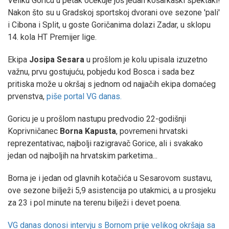
Veliku Goricu u petak očekuje još jedan košarkaški spektakl!
Nakon što su u Gradskoj sportskoj dvorani ove sezone 'pali'
i Cibona i Split, u goste Goričanima dolazi Zadar, u sklopu
14. kola HT Premijer lige.
Ekipa
Josipa
Sesara
u prošlom je kolu upisala izuzetno
važnu, prvu gostujuću, pobjedu kod Bosca i sada bez
pritiska može u okršaj s jednom od najjačih ekipa domaćeg
prvenstva,
piše portal VG danas.
Goricu je u prošlom nastupu predvodio 22-godišnji
Koprivničanec
Borna
Kapusta
, povremeni hrvatski
reprezentativac, najbolji razigravač Gorice, ali i svakako
jedan od najboljih na hrvatskim parketima...
Borna je i jedan od glavnih kotačića u Sesarovom sustavu,
ove sezone bilježi 5,9 asistencija po utakmici, a u prosjeku
za 23 i pol minute na terenu bilježi i devet poena.
VG danas donosi intervju s Bornom prije velikog okršaja sa