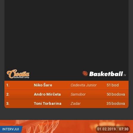
1.
Niko Šare
Cedevita Junior
51 bod
2.
Andro Mirčeta
Samobor
50 bodova
3.
Toni Torbarina
Zadar
35 bodova
01.02.2019.
07:30
INTERVJUI